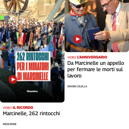
L'ANNIVERSARIO
VIDEO
Da Marcinelle un appello
per fermare le morti sul
lavoro
DAVIDE COLELLA
IL RICORDO
VIDEO
Marcinelle, 262 rintocchi
REDAZIONE