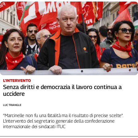
Cerca
Contatti
La
redazione
Newsletter
L'INTERVENTO
Senza diritti e democrazia il lavoro continua a
Social
uccidere
LUC TRIANGLE
“Marcinelle non fu una fatalità ma il risultato di precise scelte”.
L’intervento del segretario generale della confederazione
internazionale dei sindacati ITUC