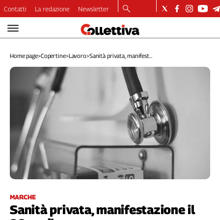
Contatti
La redazione
Newsletter
Video
Podcast
Home page
>
Copertine
>
Lavoro
>
Sanità privata, manifest...
Dirette
Longform
Copertine
Economia
Lavoro
Ambiente
Diritti
Welfare
Italia
Internazionale
Culture
MARCHE
Sanità privata, manifestazione il
Categorie