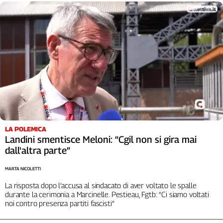
Liguria
Lombardia
Marche
Piemonte
Puglia
Sardegna
Sicilia
Toscana
Trentino
Umbria
LA POLEMICA
Valle
Landini smentisce Meloni: “Cgil non si gira mai
D'Aosta
dall'altra parte”
Veneto
MARTA NICOLETTI
Archivio
La risposta dopo l’accusa al sindacato di aver voltato le spalle
Storico
1955-
durante la cerimonia a Marcinelle. Pestieau, Fgtb: “Ci siamo voltati
2014
noi contro presenza partiti fascisti”