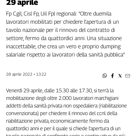
29 aprile
Filcams
Filctem
Fp Cgil, Cisl Fp, Uil Fpl regionali: "Oltre duemila
Fillea
lavoratori mobilitati per chiedere l'apertura di un
Filt
tavolo nazionale per il rinnovo del contratto di
Fiom
settore, fermo da quattordici anni. Una situazione
Fisac
inaccettabile, che crea un vero e proprio dumping
Flai
salariale rispetto ai lavoratori della sanità pubblica"
Flc
Fp
28 aprile 2022 • 13:22
Nidil
Slc
Venerdi 29 aprile, dalle 15.30 alle 17.30, si terrà la
Spi
mobilitazione degli oltre 2.000 lavoratori marchigiani
Inca
addetti della sanità privata non ospedaliera (riabilitazione
Caaf
convenzionata) per chiedere il rinnovo del ccnl della
Speciali
riabilitazione privata, economicamente fermo da
quattordici anni e per il quale si chiede l'apertura di un
G8
di