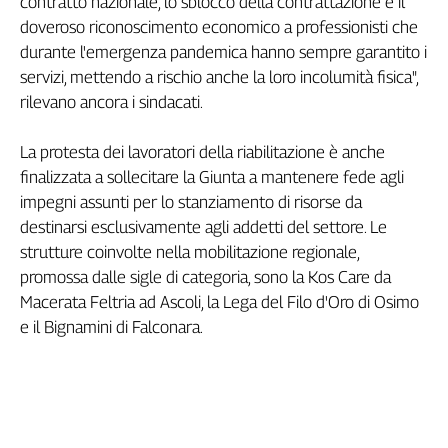
contratto nazionale, lo sblocco della contrattazione e il
Girasoli
doveroso riconoscimento economico a professionisti che
Il
durante l'emergenza pandemica hanno sempre garantito i
Sassolino
servizi, mettendo a rischio anche la loro incolumità fisica",
Linea
Economica
rilevano ancora i sindacati.
Tech
It
La protesta dei lavoratori della riabilitazione è anche
Easy
finalizzata a sollecitare la Giunta a mantenere fede agli
impegni assunti per lo stanziamento di risorse da
Inserti
destinarsi esclusivamente agli addetti del settore. Le
Idea
strutture coinvolte nella mobilitazione regionale,
Diffusa
promossa dalle sigle di categoria, sono la Kos Care da
InFlai
Macerata Feltria ad Ascoli, la Lega del Filo d'Oro di Osimo
e il Bignamini di Falconara.
Le
trasmissioni
tv
Work
in
Progress