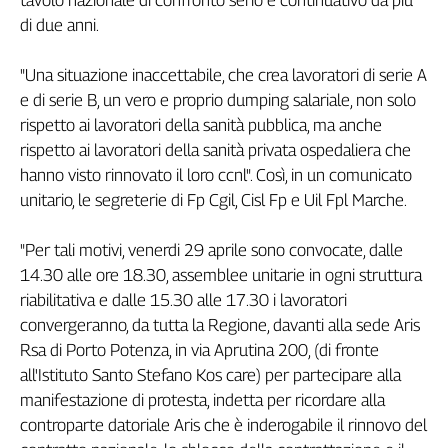
tavolo nazionale di confronto serio e continuativo da più
Genova,
di due anni.
il
sangue
"Una situazione inaccettabile, che crea lavoratori di serie A
della
e di serie B, un vero e proprio dumping salariale, non solo
ragione
rispetto ai lavoratori della sanità pubblica, ma anche
120
rispetto ai lavoratori della sanità privata ospedaliera che
anni
Cgil
hanno visto rinnovato il loro ccnl". Così, in un comunicato
unitario, le segreterie di Fp Cgil, Cisl Fp e Uil Fpl Marche.
Collettiva
Academy
"Per tali motivi, venerdi 29 aprile sono convocate, dalle
Collettiva
14.30 alle ore 18.30, assemblee unitarie in ogni struttura
Play
riabilitativa e dalle 15.30 alle 17.30 i lavoratori
Rubriche
convergeranno, da tutta la Regione, davanti alla sede Aris
Collettiva
Rsa di Porto Potenza, in via Aprutina 200, (di fronte
Talk
all'Istituto Santo Stefano Kos care) per partecipare alla
La
manifestazione di protesta, indetta per ricordare alla
settimana
controparte datoriale Aris che è inderogabile il rinnovo del
Collettiva