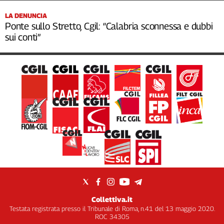
LA DENUNCIA
Ponte sullo Stretto, Cgil: “Calabria sconnessa e dubbi
sui conti”
Collettiva.it
Testata registrata presso il Tribunale di Roma, n.41 del 13 maggio 2020.
ROC 34305