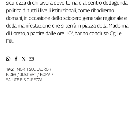
Girasoli
sicurezza di chi lavora deve tornare al centro dell'agenda
Il
politica di tutti i livelli istituzionali, come ribadiremo
Sassolino
domani, in occasione dello sciopero generale regionale e
Linea
della manifestazione che si terrà in piazza della Madonna
Economica
di Loreto, a partire dalle ore 10", hanno concluso Cgil e
Tech
Filt.
It
Easy
Inserti
TAG:
MORTI SUL LAORO
Idea
RIDER
JUST EAT
ROMA
SALUTE E SICUREZZA
Diffusa
InFlai
Le
trasmissioni
tv
Work
in
Progress