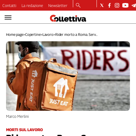
Contatti
La redazione
Newsletter
Video
Podcast
Home page
>
Copertine
>
Lavoro
>
Rider morto a Roma. Serv...
Dirette
Longform
Copertine
Economia
Lavoro
Ambiente
Diritti
Welfare
Italia
Internazionale
Culture
Marco Merlini
Categorie
MORTI SUL LAVORO