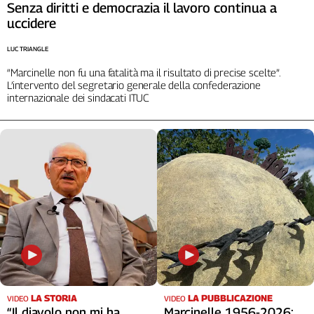
Senza diritti e democrazia il lavoro continua a
Cerca
uccidere
LUC TRIANGLE
Contatti
“Marcinelle non fu una fatalità ma il risultato di precise scelte”.
L’intervento del segretario generale della confederazione
internazionale dei sindacati ITUC
La
redazione
Newsletter
Social
LA STORIA
LA PUBBLICAZIONE
VIDEO
VIDEO
“Il diavolo non mi ha
Marcinelle 1956-2026: