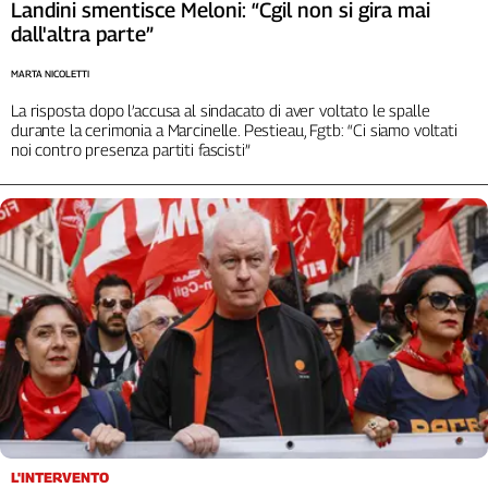
Liguria
Landini smentisce Meloni: “Cgil non si gira mai
dall'altra parte”
Lombardia
Marche
MARTA NICOLETTI
Piemonte
La risposta dopo l’accusa al sindacato di aver voltato le spalle
Puglia
durante la cerimonia a Marcinelle. Pestieau, Fgtb: “Ci siamo voltati
Sardegna
noi contro presenza partiti fascisti”
Sicilia
Toscana
Trentino
Umbria
Valle
D'Aosta
Veneto
Archivio
Storico
1955-
2014
L'INTERVENTO