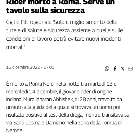
Rider morto a Roma. Serve un
Filcams
tavolo sulla sicurezza
Filctem
Fillea
Cgil e Filt regionali: "Solo il miglioramento delle
Filt
tutele di salute e sicurezza assieme a quelle sulle
Fiom
condizioni di lavoro potrà evitare nuovi incidenti
Fisac
mortali"
Flai
Flc
16 dicembre 2022 • 07:01
Fp
Nidil
È morto a Roma Nord, nella notte tra martedì 13 e
Slc
mercoledì 14 dicembre, il giovane rider di origine
Spi
indiana, Muralidharan Abhishek, di 28 anni, travolto da
Inca
un'auto alla guida della quale si trovava un uomo poi
Caaf
risultato positivo al test della droga, mentre transitava su
Speciali
via Santi Cosma e Damiano, nella zona della Tomba di
Nerone.
G8
di