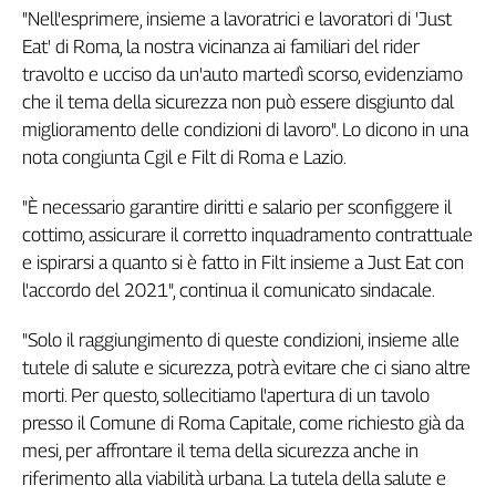
"Nell'esprimere, insieme a lavoratrici e lavoratori di 'Just
Genova,
Eat' di Roma, la nostra vicinanza ai familiari del rider
il
sangue
travolto e ucciso da un'auto martedì scorso, evidenziamo
della
che il tema della sicurezza non può essere disgiunto dal
ragione
miglioramento delle condizioni di lavoro". Lo dicono in una
120
nota congiunta Cgil e Filt di Roma e Lazio.
anni
Cgil
"È necessario garantire diritti e salario per sconfiggere il
Collettiva
cottimo, assicurare il corretto inquadramento contrattuale
Academy
e ispirarsi a quanto si è fatto in Filt insieme a Just Eat con
l'accordo del 2021", continua il comunicato sindacale.
Collettiva
Play
Rubriche
"Solo il raggiungimento di queste condizioni, insieme alle
tutele di salute e sicurezza, potrà evitare che ci siano altre
Collettiva
morti. Per questo, sollecitiamo l'apertura di un tavolo
Talk
presso il Comune di Roma Capitale, come richiesto già da
La
settimana
mesi, per affrontare il tema della sicurezza anche in
Collettiva
riferimento alla viabilità urbana. La tutela della salute e