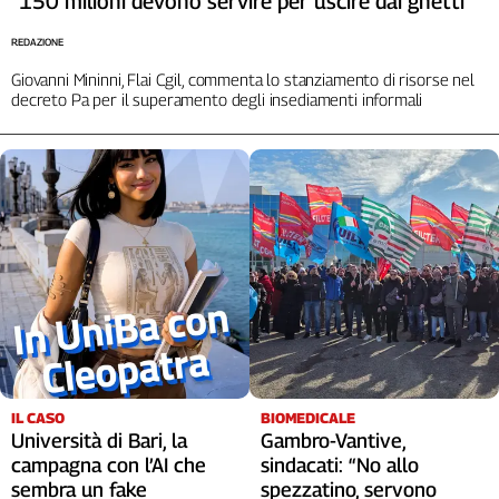
“150 milioni devono servire per uscire dai ghetti”
Cerca
REDAZIONE
Giovanni Mininni, Flai Cgil, commenta lo stanziamento di risorse nel
decreto Pa per il superamento degli insediamenti informali
Contatti
La
redazione
Newsletter
Social
IL CASO
BIOMEDICALE
Università di Bari, la
Gambro-Vantive,
campagna con l’AI che
sindacati: “No allo
sembra un fake
spezzatino, servono