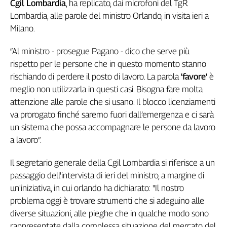
Cgil Lombardia
, ha replicato, dai microfoni del TgR
Genova,
Lombardia, alle parole del ministro Orlando, in visita ieri a
il
Milano.
sangue
della
“Al ministro - prosegue Pagano - dico che serve più
ragione
rispetto per le persone che in questo momento stanno
120
rischiando di perdere il posto di lavoro. La parola
'favore'
è
anni
Cgil
meglio non utilizzarla in questi casi. Bisogna fare molta
Collettiva
attenzione alle parole che si usano. Il blocco licenziamenti
Academy
va prorogato finché saremo fuori dall’emergenza e ci sarà
un sistema che possa accompagnare le persone da lavoro
Collettiva
a lavoro”.
Play
Rubriche
Il segretario generale della Cgil Lombardia si riferisce a un
Collettiva
passaggio dell'intervista di ieri del ministro, a margine di
Talk
un'iniziativa, in cui orlando ha dichiarato: "Il nostro
La
problema oggi è trovare strumenti che si adeguino alle
settimana
diverse situazioni, alle pieghe che in qualche modo sono
Collettiva
rappresentate dalla complessa situazione del mercato del