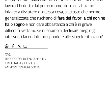
Girasoli
lavoro. Ho detto dal primo momento in cui abbiamo
Il
iniziato a discutere di questa cosa, piuttosto che norme
Sassolino
generalizzate che rischiano di
fare dei favori a chi non ne
Linea
ha bisogno
e non dare abbastanza a chi è in grave
Economica
difficoltà, vediamo se riusciamo a declinare meglio gli
Tech
It
interventi facendoli corrispondere alle singole situazioni".
Easy
Inserti
TAG:
BLOCCO DEI LICENZIAMENTI
Idea
CRISI ITALIA
COVID
Diffusa
AMMORTIZZATORI SOCIALI
InFlai
Le
trasmissioni
tv
Work
in
Progress