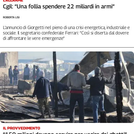
Liguria
Cgil: “Una follia spendere 22 miliardi in armi”
Lombardia
Marche
ROBERTA LISI
Piemonte
L’annuncio di Giorgetti nel pieno di una crisi energetica, industriale e
sociale. Il segretario confederale Ferrari: “Così si diserta dal dovere
Puglia
di affrontare le vere emergenze”
Sardegna
Sicilia
Toscana
Trentino
Umbria
Valle
D'Aosta
Veneto
Archivio
Storico
1955-
2014
IL PROVVEDIMENTO