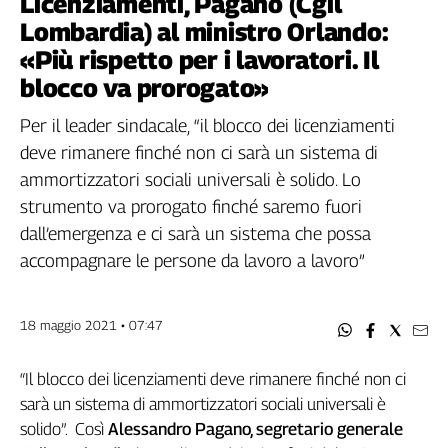
Licenziamenti, Pagano (Cgil
Filcams
Lombardia) al ministro Orlando:
Filctem
«Più rispetto per i lavoratori. Il
Fillea
blocco va prorogato»
Filt
Fiom
Per il leader sindacale, “il blocco dei licenziamenti
Fisac
deve rimanere finché non ci sarà un sistema di
Flai
ammortizzatori sociali universali è solido. Lo
Flc
strumento va prorogato finché saremo fuori
Fp
dall’emergenza e ci sarà un sistema che possa
Nidil
accompagnare le persone da lavoro a lavoro”
Slc
Spi
Inca
18 maggio 2021 • 07:47
Caaf
“Il blocco dei licenziamenti deve rimanere finché non ci
Speciali
sarà un sistema di ammortizzatori sociali universali è
G8
solido”. Così
Alessandro Pagano, segretario generale
di