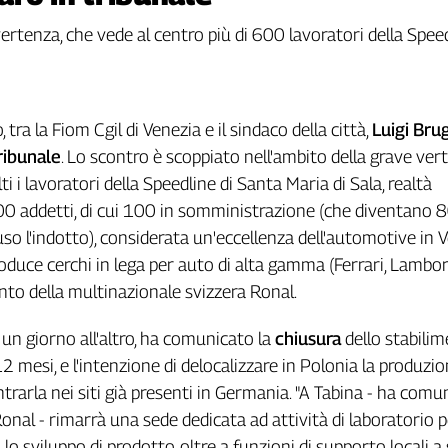
ertenza, che vede al centro più di 600 lavoratori della Spee
 tra la Fiom Cgil di Venezia e il sindaco della città,
Luigi
Bru
ribunale
. Lo scontro è scoppiato nell'ambito della grave ver
i i lavoratori della Speedline di Santa Maria di Sala, realtà
00 addetti, di cui 100 in somministrazione (che diventano 
uso l'indotto), considerata un'eccellenza dell'automotive in 
oduce cerchi in lega per auto di alta gamma (Ferrari, Lambor
nto della multinazionale svizzera Ronal.
 un giorno all'altro, ha comunicato la
chiusura
dello stabilim
 mesi, e l'intenzione di delocalizzare in Polonia la produzio
trarla nei siti già presenti in Germania. "A Tabina - ha comu
onal - rimarrà una sede dedicata ad attività di laboratorio pe
lo sviluppo di prodotto, oltre a funzioni di supporto locali a 