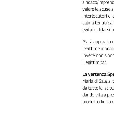
Liguria
sindaco/imprendi
Lombardia
valere le scuse 
Marche
interlocutori di
Piemonte
calma tenuti dai
Puglia
evitato di farsi 
Sardegna
Sicilia
"Sarà appurato n
Toscana
legittime modalit
Trentino
invece non siano
Umbria
illegittimità".
Valle
D'Aosta
La vertenza Spe
Veneto
Maria di Sala, s
da tutte le istitu
Archivio
dando vita a pres
Storico
1955-
prodotto finito e
2014