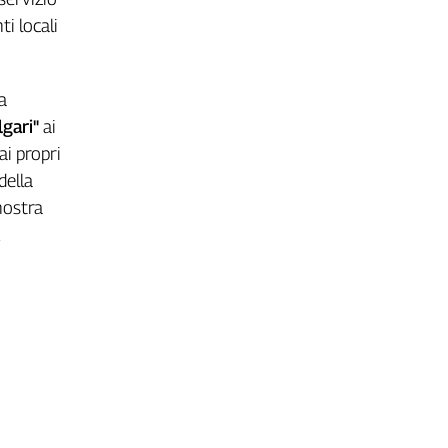
ti locali
a
lgari"
ai
i propri
della
 nostra
.