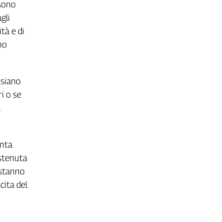
ssono
gli
tà e di
no
 siano
ri o se
a
anta
ostenuta
, stanno
cita del