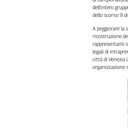
Girasoli
dell'intero grupp
Il
dello scorso 9 d
Sassolino
Linea
A peggiorare la 
Economica
ricostruzione de
Tech
It
rappresentanti s
Easy
legali di intrapr
città di Venezia 
Inserti
organizzazione si
Idea
Diffusa
InFlai
Le
trasmissioni
tv
Work
in
Progress