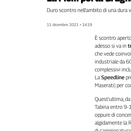
Genova,
Duro scontro nell'ambito di una dura v
il
sangue
11 dicembre 2021 • 14:19
della
ragione
È scontro aperto,
120
anni
adesso si va in
t
Cgil
che vede coinvolt
Collettiva
industriale da 6
Academy
complessivi incl
La
Speedline
pr
Collettiva
Play
Maserati) per co
Rubriche
Quest'ultima, da
Collettiva
Talk
Tabina entro 9-12
La
oppure di concen
settimana
algidamente la R
Collettiva
di campionatura, 