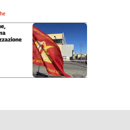
che
e,
ma
zzazione