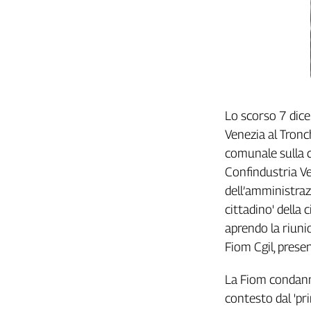
L'Italia
nel
Lavoro
Territori
Abruzzo-
Molise
Lo scorso 7 dic
Alto
Venezia al Tronc
Adige
comunale sulla c
Basilicata
Confindustria Ven
Calabria
dell’amministrazi
Campania
cittadino' della 
Emilia-
aprendo la riunio
Romagna
Fiom Cgil, prese
Friuli
Venezia
La Fiom condanna
Giulia
Lazio
contesto dal 'pri