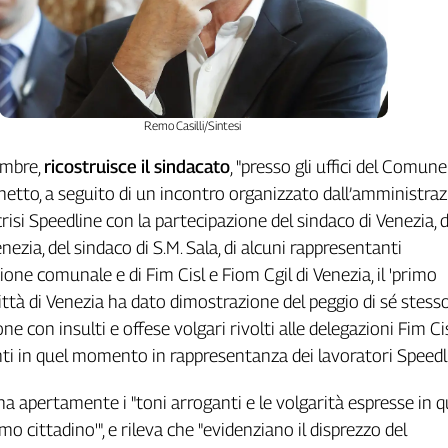
Remo Casilli/Sintesi
embre,
ricostruisce il sindacato
, "presso gli uffici del Comune
hetto, a seguito di un incontro organizzato dall’amministra
risi Speedline con la partecipazione del sindaco di Venezia, d
ezia, del sindaco di S.M. Sala, di alcuni rappresentanti
one comunale e di Fim Cisl e Fiom Cgil di Venezia, il 'primo
città di Venezia ha dato dimostrazione del peggio di sé stess
ne con insulti e offese volgari rivolti alle delegazioni Fim Ci
nti in quel momento in rappresentanza dei lavoratori Speedl
 apertamente i "toni arroganti e le volgarità espresse in q
mo cittadino'", e rileva che "evidenziano il disprezzo del