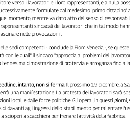
tore verso i lavoratori e i loro rappresentanti, e a nulla po
successivamente formulate dal medesimo 'primo cittadino' a
 quel momento, mentre va dato atto del senso di responsabili
 rappresentanti sindacali dei lavoratori che in tal modo han
trascinare nelle provocazioni".
elle sedi competenti - conclude la Fiom Venezia -, se queste
à con le quali" il sindaco "approccia ai problemi dei lavorato
 l’ennesima dimostrazione di protervia e arroganza fino all
edline, intanto, non si ferma
. Il prossimo 19 dicembre, a S
i terrà una manifestazione. La protesta dei lavoratori sarà s
zioni locali e dalle forze politiche. Gli operai, in questi giorni
idi davanti agli ingressi dello stabilimento per rallentare l'us
 a scioperi a scacchiera per frenare l'attività della fabbrica.