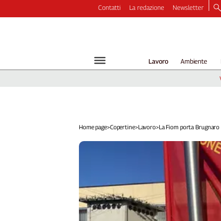
Contatti
La redazione
Newsletter
Video
Podcast
Dirette
Lavoro
Ambiente
Longform
Copertine
Economia
Lavoro
Ambiente
Home page
>
Copertine
>
Lavoro
>
La Fiom porta Brugnaro i.
Diritti
Welfare
Italia
Internazionale
Culture
Categorie