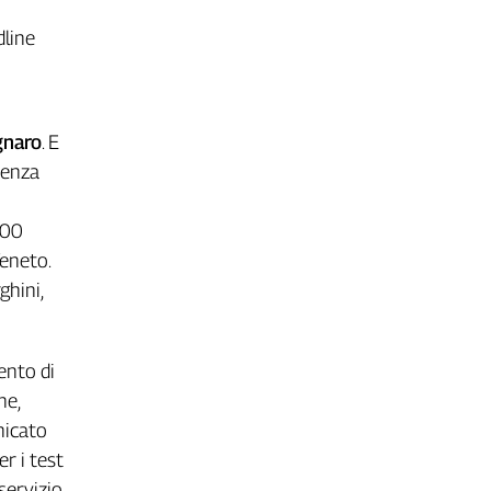
dline
gnaro
. E
tenza
800
Veneto.
ghini,
ento di
ne,
nicato
r i test
servizio