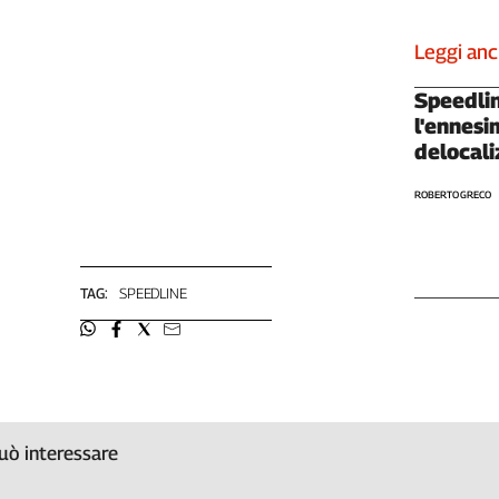
Cerca
Leggi an
Speedlin
Contatti
l'ennesi
delocali
La
redazione
ROBERTO GRECO
Newsletter
TAG:
SPEEDLINE
Social
uò interessare