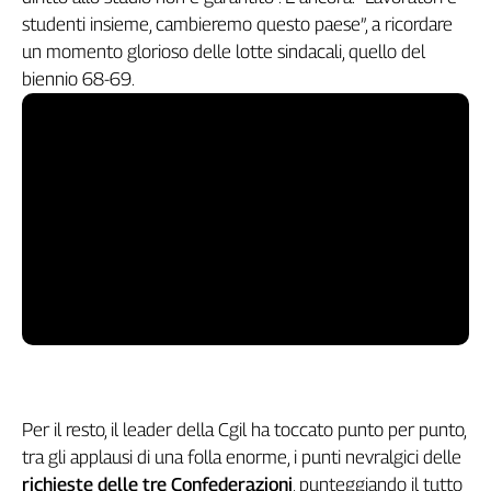
studenti insieme, cambieremo questo paese”, a ricordare
Genova,
il
un momento glorioso delle lotte sindacali, quello del
sangue
biennio 68-69.
della
ragione
120
anni
Cgil
Collettiva
Academy
Collettiva
Play
Rubriche
Collettiva
Talk
La
Per il resto, il leader della Cgil ha toccato punto per punto,
settimana
tra gli applausi di una folla enorme, i punti nevralgici delle
Collettiva
richieste delle tre Confederazioni
, punteggiando il tutto