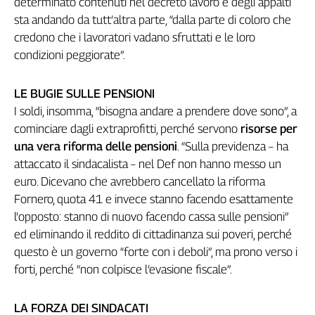
determinato contenuti nel decreto lavoro e degli appalti
Liguria
sta andando da tutt’altra parte, “dalla parte di coloro che
Lombardia
credono che i lavoratori vadano sfruttati e le loro
Marche
condizioni peggiorate”.
Piemonte
Puglia
LE BUGIE SULLE PENSIONI
Sardegna
I soldi, insomma, “bisogna andare a prendere dove sono”, a
Sicilia
cominciare dagli extraprofitti, perché servono
risorse per
Toscana
una vera riforma delle pensioni
. “Sulla previdenza – ha
Trentino
attaccato il sindacalista – nel Def non hanno messo un
Umbria
euro. Dicevano che avrebbero cancellato la riforma
Valle
Fornero, quota 41 e invece stanno facendo esattamente
D'Aosta
l'opposto: stanno di nuovo facendo cassa sulle pensioni”
Veneto
ed eliminando il reddito di cittadinanza sui poveri, perché
Archivio
questo è un governo “forte con i deboli”, ma prono verso i
Storico
forti, perché “non colpisce l’evasione fiscale”.
1955-
2014
LA FORZA DEI SINDACATI