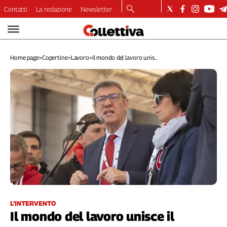
Contatti
La redazione
Newsletter
Video
Podcast
Home page
>
Copertine
>
Lavoro
>
Il mondo del lavoro unis...
Dirette
Longform
Copertine
Economia
Lavoro
Ambiente
Diritti
Welfare
Italia
Internazionale
Culture
L'INTERVENTO
Il mondo del lavoro unisce il
Categorie