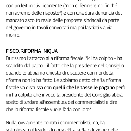
Girasoli
con un leit motiv ricorrente (“non ci fermeremo finché
Il
non avremo delle risposte”) e con una dura denuncia del
Sassolino
mancato ascolto reale delle proposte sindacali da parte
Linea
del governo, in tavoli convocati ma poi lasciati via via
Economica
morire.
Tech
It
Easy
FISCO, RIFORMA INIQUA
Durissimo l’attacco alla riforma fiscale. "Mi ha colpito – ha
Inserti
scandito dal palco – il fatto che la presidente del Consiglio
Idea
quando le abbiamo chiesto di discutere con noi della
Diffusa
riforma non lo ha fatto. Le abbiamo detto che 'la riforma
InFlai
fiscale va discussa con
quelli che le tasse le pagano
però
mi ha colpito che invece la presidente del Consiglio abbia
Le
scelto di andare all'assemblea dei commercialisti e dire
trasmissioni
tv
che la riforma fiscale vuole farla con loro".
Work
Nulla, ovviamente contro i commercialisti, ma, ha
in
sottolineato il leader di corso d’Italia, “la riduzione delle
Progress