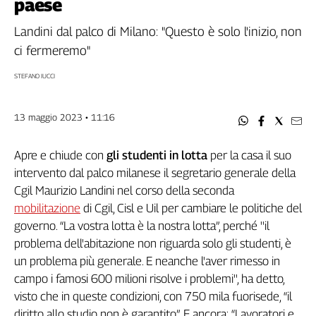
paese
Filcams
Filctem
Landini dal palco di Milano: "Questo è solo l'inizio, non
Fillea
ci fermeremo"
Filt
STEFANO IUCCI
Fiom
Fisac
13 maggio 2023 • 11:16
Flai
Flc
Apre e chiude con
gli studenti in lotta
per la casa il suo
Fp
intervento dal palco milanese il segretario generale della
Nidil
Cgil Maurizio Landini nel corso della seconda
Slc
mobilitazione
di Cgil, Cisl e Uil per cambiare le politiche del
Spi
governo. “La vostra lotta è la nostra lotta”, perché ''il
Inca
problema dell'abitazione non riguarda solo gli studenti, è
Caaf
un problema più generale. E neanche l'aver rimesso in
Speciali
campo i famosi 600 milioni risolve i problemi'', ha detto,
visto che in queste condizioni, con 750 mila fuorisede, “il
G8
diritto allo studio non è garantito”. E ancora: “Lavoratori e
di