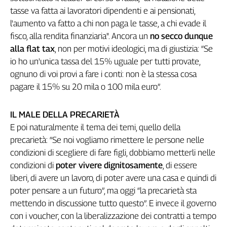
tasse va fatta ai lavoratori dipendenti e ai pensionati,
L'Italia
nel
l'aumento va fatto a chi non paga le tasse, a chi evade il
Lavoro
fisco, alla rendita finanziaria". Ancora un
no secco dunque
alla flat tax
, non per motivi ideologici, ma di giustizia: “Se
Territori
io ho un'unica tassa del 15% uguale per tutti provate,
Abruzzo-
ognuno di voi provi a fare i conti: non è la stessa cosa
Molise
pagare il 15% su 20 mila o 100 mila euro”.
Alto
Adige
IL MALE DELLA PRECARIETÀ
Basilicata
E poi naturalmente il tema dei temi, quello della
Calabria
precarietà: “Se noi vogliamo rimettere le persone nelle
Campania
condizioni di scegliere di fare figli, dobbiamo metterli nelle
Emilia-
condizioni di
poter vivere dignitosamente
, di essere
Romagna
liberi, di avere un lavoro, di poter avere una casa e quindi di
Friuli
poter pensare a un futuro”, ma oggi “la precarietà sta
Venezia
mettendo in discussione tutto questo”. E invece il governo
Giulia
con i voucher, con la liberalizzazione dei contratti a tempo
Lazio