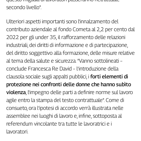
L'Italia
secondo livello".
nel
Lavoro
Ulteriori aspetti importanti sono l'innalzamento del
contributo aziendale al fondo Cometa al 2,2 per cento dal
Territori
2022 per gli under 35, il rafforzamento delle relazioni
Abruzzo-
industriali, dei diritti di informazione e di partecipazione,
Molise
del diritto soggettivo alla formazione, delle misure relative
Alto
al tema della salute e sicurezza. “Vanno sottolineati –
Adige
conclude Francesca Re David – l’introduzione della
Basilicata
clausola sociale sugli appalti pubblici, i
forti elementi di
Calabria
protezione nei confronti delle donne che hanno subìto
Campania
violenza
, l'impegno delle parti a definire norme sul lavoro
Emilia-
agile entro la stampa del testo contrattuale". Come di
Romagna
consueto, ora l’ipotesi di accordo verrà illustrata nelle
Friuli
assemblee nei luoghi di lavoro e, infine, sottoposta al
Venezia
referendum vincolante tra tutte le lavoratrici e i
Giulia
lavoratori.
Lazio