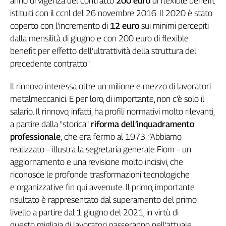
anno di vigenza del contratto
200 euro
di flexible benefit
Girasoli
istituiti con il ccnl del 26 novembre 2016. Il 2020 è stato
Il
coperto con l’incremento di
12 euro
sui minimi percepiti
Sassolino
dalla mensilità di giugno e con 200 euro di flexible
Linea
Economica
benefit per effetto dell’ultrattività della struttura del
Tech
precedente contratto".
It
Easy
Il rinnovo interessa oltre un milione e mezzo di lavoratori
metalmeccanici. E per loro, di importante, non c’è solo il
Inserti
salario. Il rinnovo, infatti, ha profili normativi molto rilevanti,
Idea
a partire dalla "storica"
riforma dell’inquadramento
Diffusa
professionale
,
che era fermo al 1973. “Abbiamo
InFlai
realizzato – illustra la segretaria generale Fiom – un
aggiornamento e una revisione molto incisivi, che
Le
riconosce le profonde trasformazioni tecnologiche
trasmissioni
tv
e organizzative fin qui avvenute. Il primo, importante
risultato è rappresentato dal superamento del primo
Work
livello a partire dal 1 giugno del 2021, in virtù di
in
Progress
questo migliaia di lavoratori passeranno nell’attuale