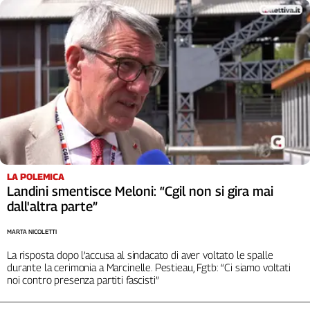
Cerca
Contatti
La
redazione
Newsletter
LA POLEMICA
Landini smentisce Meloni: “Cgil non si gira mai
Social
dall'altra parte”
MARTA NICOLETTI
La risposta dopo l’accusa al sindacato di aver voltato le spalle
durante la cerimonia a Marcinelle. Pestieau, Fgtb: “Ci siamo voltati
noi contro presenza partiti fascisti”