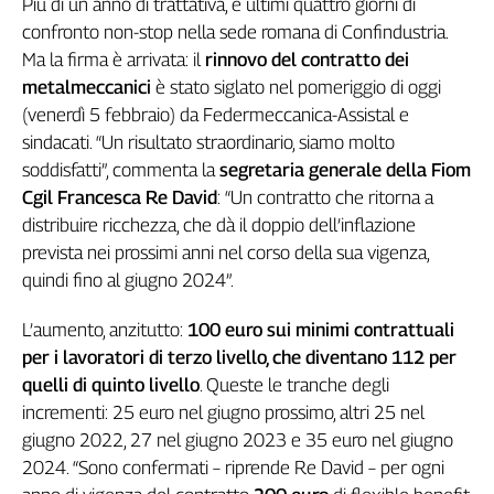
Più di un anno di trattativa, e ultimi quattro giorni di
Genova,
confronto non-stop nella sede romana di Confindustria.
il
Ma la firma è arrivata: il
rinnovo del contratto dei
sangue
metalmeccanici
è stato siglato nel pomeriggio di oggi
della
(venerdì 5 febbraio) da Federmeccanica-Assistal e
ragione
sindacati. “Un risultato straordinario, siamo molto
120
anni
soddisfatti”, commenta la
segretaria generale della Fiom
Cgil
Cgil Francesca Re David
: “Un contratto che ritorna a
Collettiva
distribuire ricchezza, che dà il doppio dell’inflazione
Academy
prevista nei prossimi anni nel corso della sua vigenza,
quindi fino al giugno 2024”.
Collettiva
Play
L’aumento, anzitutto:
100 euro sui minimi contrattuali
Rubriche
per i lavoratori di terzo livello, che diventano 112 per
Collettiva
quelli di quinto livello
. Queste le tranche degli
Talk
incrementi: 25 euro nel giugno prossimo, altri 25 nel
La
giugno 2022, 27 nel giugno 2023 e 35 euro nel giugno
settimana
2024. “Sono confermati – riprende Re David – per ogni
Collettiva