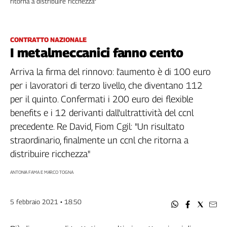
ritorna a distribuire ricchezza"
Filcams
Filctem
Fillea
CONTRATTO NAZIONALE
Filt
I metalmeccanici fanno cento
Fiom
Arriva la firma del rinnovo: l'aumento è di 100 euro
Fisac
per i lavoratori di terzo livello, che diventano 112
Flai
per il quinto. Confermati i 200 euro dei flexible
Flc
Fp
benefits e i 12 derivanti dall'ultrattività del ccnl
Nidil
precedente. Re David, Fiom Cgil: "Un risultato
Slc
straordinario, finalmente un ccnl che ritorna a
Spi
distribuire ricchezza"
Inca
ANTONIA FAMA E MARCO TOGNA
Caaf
Speciali
5 febbraio 2021 • 18:50
G8
di