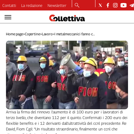
Contatti
La redazione
Newsletter
Video
Podcast
Home page
>
Copertine
>
Lavoro
>
I metalmeccanici fanno c...
Dirette
Longform
Copertine
Economia
Lavoro
Ambiente
Diritti
Welfare
Italia
Internazionale
Arriva la firma del rinnovo: l'aumento è di 100 euro per i lavoratori di
Culture
terzo livello, che diventano 112 per il quinto. Confermati i 200 euro dei
flexible benefits e i 12 derivanti dall'ultrattività del ccnl precedente. Re
Categorie
David, Fiom Cgil: "Un risultato straordinario, finalmente un ccnl che