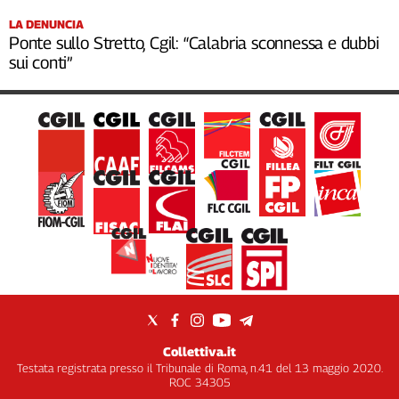
LA DENUNCIA
Ponte sullo Stretto, Cgil: “Calabria sconnessa e dubbi
sui conti”
Collettiva.it
Testata registrata presso il Tribunale di Roma, n.41 del 13 maggio 2020.
ROC 34305