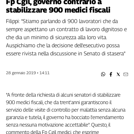
Fp Cgil, governo contrario a
Filcams
stabilizzare 900 medici fiscali
Filctem
Fillea
Filippi: "Stiamo parlando di 900 lavoratori che da
Filt
sempre aspettano un contratto di lavoro dignitoso e
Fiom
che dia un minimo di sicurezza alla loro vita.
Fisac
Auspichiamo che la decisione dell'esecutivo possa
Flai
essere rivista nella discussione in Senato di stasera"
Flc
Fp
28 gennaio 2019 • 14:11
Nidil
Slc
Spi
"A fronte della richiesta di alcuni senatori di stabilizzare
Inca
900 medici fiscali, che da trent'anni garantiscono il
Caaf
servizio delle visite di controllo per malattia senza alcuna
garanzia e tutela, il governo ha bocciato l'emendamento
Speciali
senza nessuna motivazione accettabile". Questo, il
G8
commento della Fp Cgil medici, che esprime
di