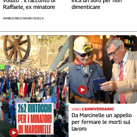
voluto”: il racconto di
Inca un libro per non
Raffaele, ex minatore
dimenticare
DANIELE DIEZ E DAVIDE COLELLA
L'ANNIVERSARIO
VIDEO
Da Marcinelle un appello
per fermare le morti sul
lavoro