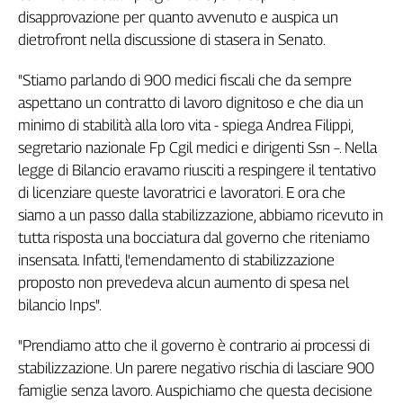
disapprovazione per quanto avvenuto e auspica un
Genova,
il
dietrofront nella discussione di stasera in Senato.
sangue
della
"Stiamo parlando di 900 medici fiscali che da sempre
ragione
aspettano un contratto di lavoro dignitoso e che dia un
120
minimo di stabilità alla loro vita - spiega Andrea Filippi,
anni
segretario nazionale Fp Cgil medici e dirigenti Ssn –. Nella
Cgil
legge di Bilancio eravamo riusciti a respingere il tentativo
Collettiva
di licenziare queste lavoratrici e lavoratori. E ora che
Academy
siamo a un passo dalla stabilizzazione, abbiamo ricevuto in
tutta risposta una bocciatura dal governo che riteniamo
Collettiva
Play
insensata. Infatti, l'emendamento di stabilizzazione
Rubriche
proposto non prevedeva alcun aumento di spesa nel
Collettiva
bilancio Inps".
Talk
"Prendiamo atto che il governo è contrario ai processi di
La
settimana
stabilizzazione. Un parere negativo rischia di lasciare 900
Collettiva
famiglie senza lavoro. Auspichiamo che questa decisione