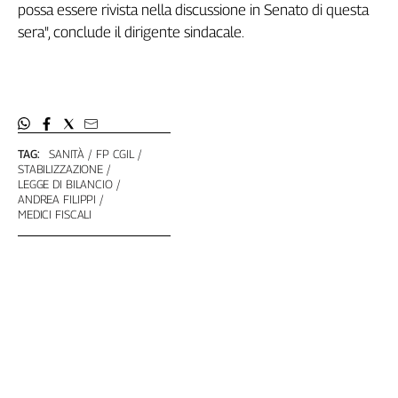
Girasoli
possa essere rivista nella discussione in Senato di questa
Il
sera", conclude il dirigente sindacale.
Sassolino
Linea
Economica
Tech
It
Easy
TAG:
SANITÀ
FP CGIL
STABILIZZAZIONE
LEGGE DI BILANCIO
Inserti
ANDREA FILIPPI
MEDICI FISCALI
Idea
Diffusa
InFlai
Le
trasmissioni
tv
Work
in
Progress