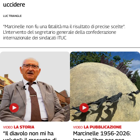
uccidere
Cerca
LUC TRIANGLE
“Marcinelle non fu una fatalità ma il risultato di precise scelte”.
Contatti
L’intervento del segretario generale della confederazione
internazionale dei sindacati ITUC
La
redazione
Newsletter
Social
LA STORIA
LA PUBBLICAZIONE
VIDEO
VIDEO
“Il diavolo non mi ha
Marcinelle 1956-2026: