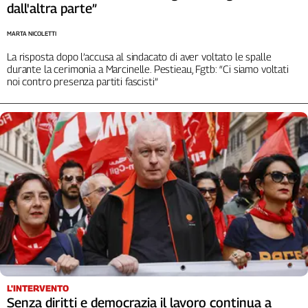
Liguria
dall'altra parte”
Lombardia
MARTA NICOLETTI
Marche
La risposta dopo l’accusa al sindacato di aver voltato le spalle
Piemonte
durante la cerimonia a Marcinelle. Pestieau, Fgtb: “Ci siamo voltati
Puglia
noi contro presenza partiti fascisti”
Sardegna
Sicilia
Toscana
Trentino
Umbria
Valle
D'Aosta
Veneto
Archivio
Storico
1955-
2014
L'INTERVENTO
Senza diritti e democrazia il lavoro continua a