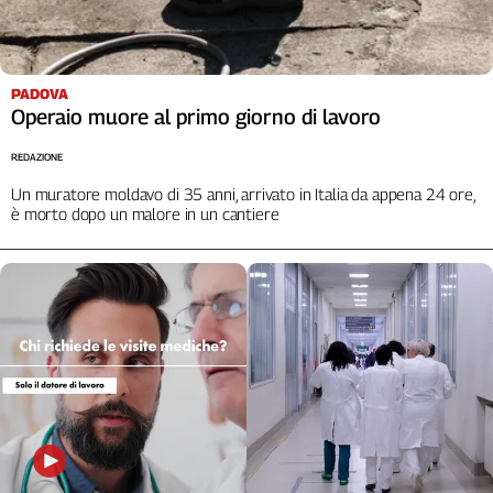
Cerca
PADOVA
Contatti
Operaio muore al primo giorno di lavoro
La
REDAZIONE
redazione
Un muratore moldavo di 35 anni, arrivato in Italia da appena 24 ore,
è morto dopo un malore in un cantiere
Newsletter
Social