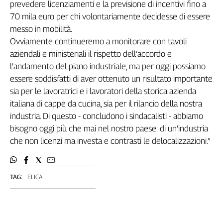
Girasoli
prevedere licenziamenti e la previsione di incentivi fino a
Il
70 mila euro per chi volontariamente decidesse di essere
Sassolino
messo in mobilità.
Linea
Ovviamente continueremo a monitorare con tavoli
Economica
aziendali e ministeriali il rispetto dell’accordo e
Tech
l’andamento del piano industriale, ma per oggi possiamo
It
essere soddisfatti di aver ottenuto un risultato importante
Easy
sia per le lavoratrici e i lavoratori della storica azienda
italiana di cappe da cucina, sia per il rilancio della nostra
Inserti
industria. Di questo - concludono i sindacalisti - abbiamo
Idea
bisogno oggi più che mai nel nostro paese: di un’industria
Diffusa
che non licenzi ma investa e contrasti le delocalizzazioni.”
InFlai
Le
trasmissioni
TAG:
ELICA
tv
Work
in
Progress