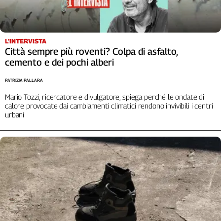
Liguria
Lombardia
Marche
Piemonte
L’INTERVISTA
Città sempre più roventi? Colpa di asfalto,
Puglia
cemento e dei pochi alberi
Sardegna
Sicilia
PATRIZIA PALLARA
Toscana
Mario Tozzi, ricercatore e divulgatore, spiega perché le ondate di
Trentino
calore provocate dai cambiamenti climatici rendono invivibili i centri
urbani
Umbria
Valle
D'Aosta
Veneto
Archivio
Storico
1955-
2014