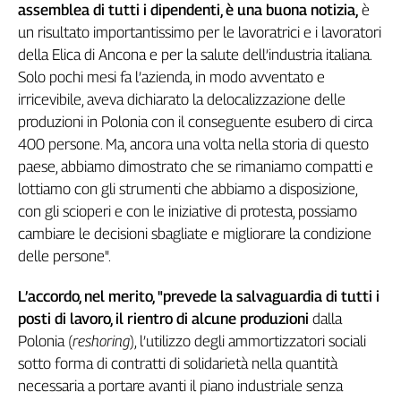
assemblea di tutti i dipendenti, è una buona notizia,
è
Genova,
un risultato importantissimo per le lavoratrici e i lavoratori
il
della Elica di Ancona e per la salute dell’industria italiana.
sangue
della
Solo pochi mesi fa l’azienda, in modo avventato e
ragione
irricevibile, aveva dichiarato la delocalizzazione delle
120
produzioni in Polonia con il conseguente esubero di circa
anni
400 persone. Ma, ancora una volta nella storia di questo
Cgil
paese, abbiamo dimostrato che se rimaniamo compatti e
Collettiva
lottiamo con gli strumenti che abbiamo a disposizione,
Academy
con gli scioperi e con le iniziative di protesta, possiamo
cambiare le decisioni sbagliate e migliorare la condizione
Collettiva
Play
delle persone".
Rubriche
L’accordo, nel merito, "prevede la salvaguardia di tutti i
Collettiva
posti di lavoro, il rientro di alcune produzioni
dalla
Talk
Polonia (
reshoring
), l’utilizzo degli ammortizzatori sociali
La
sotto forma di contratti di solidarietà nella quantità
settimana
Collettiva
necessaria a portare avanti il piano industriale senza