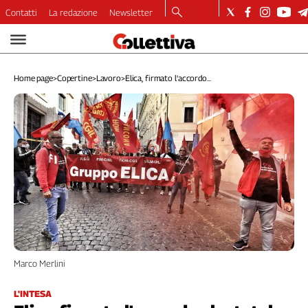
Contatti
La redazione
Newsletter
Video
Podcast
Home page
>
Copertine
>
Lavoro
>
Elica, firmato l'accordo...
Dirette
Longform
Copertine
Economia
Lavoro
Ambiente
Diritti
Welfare
Italia
Internazionale
Culture
Marco Merlini
Categorie
L'INTESA