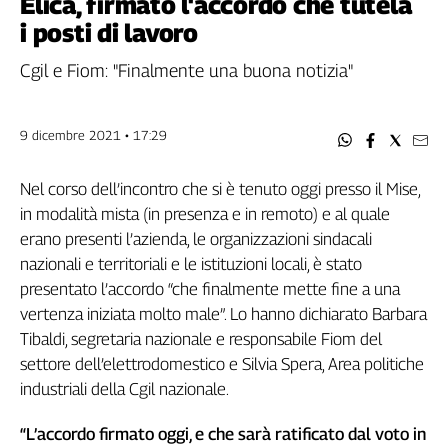
Elica, firmato l'accordo che tutela
Filcams
i posti di lavoro
Filctem
Fillea
Cgil e Fiom: "Finalmente una buona notizia"
Filt
Fiom
9 dicembre 2021 • 17:29
Fisac
Flai
Nel corso dell’incontro che si è tenuto oggi presso il Mise,
Flc
in modalità mista (in presenza e in remoto) e al quale
Fp
erano presenti l’azienda, le organizzazioni sindacali
Nidil
nazionali e territoriali e le istituzioni locali, è stato
Slc
presentato l’accordo “che finalmente mette fine a una
Spi
vertenza iniziata molto male”. Lo hanno dichiarato Barbara
Inca
Tibaldi, segretaria nazionale e responsabile Fiom del
Caaf
settore dell’elettrodomestico e Silvia Spera, Area politiche
industriali della Cgil nazionale.
Speciali
G8
“L’accordo firmato oggi, e che sarà ratificato dal voto in
di