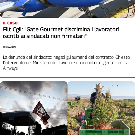
Cerca
IL CASO
Contatti
Filt Cgil: "Gate Gourmet discrimina i lavoratori
iscritti ai sindacati non firmatari"
La
REDAZIONE
redazione
La denuncia del sindacato: negati gli aumenti del contratto. Chiesto
l'intervento del Ministero del Lavoro e un incontro urgente con Ita
Airways
Newsletter
Social