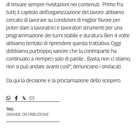
Girasoli
di trovare sempre rivisitazioni nei contenuti. Primo fra
Il
tutti, il capitolo dell'organizzazione del lavoro: abbiamo
Sassolino
cercato di lavorare su condizioni di miglior favore per
Linea
poter dare a lavoratrici e lavoratori strumenti per una
Economica
programmazione dei turni stabile e duratura. Ben 4 volte
Tech
abbiamo tentato di riprendere questa trattativa. Oggi
It
dobbiamo, purtroppo, sancire che la controparte ha
Easy
continuato a riempirci solo di parole… Basta, non ci stiamo,
Inserti
non si può andare avanti così!", denunciano i sindacati.
Idea
Da qui la decisione e la proclamazione dello sciopero.
Diffusa
InFlai
Le
trasmissioni
TAG:
tv
GRANDE DISTRIBUZIONE
Work
in
Progress