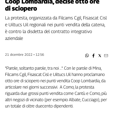
Coop Lombardia, decise otto ore
Filcams
di sciopero
Filctem
Fillea
La protesta, organizzata da Filcams Cgil, Fisascat Cisl
Filt
e Uiltucs Uil regionali nei punti vendita della catena,
Fiom
è contro la disdetta del contratto integrativo
Fisac
aziendale
Flai
Flc
21 dicembre 2022 • 12:56
Fp
Nidil
"Parole, soltanto parole, tra noi ...". Con le parole di Mina,
Slc
Filcams Cgil, Fisascat Cisl e Uiltucs Uil hanno proclamano
Spi
otto ore di sciopero nei punti vendita Coop Lombardia, da
Inca
articolare nei giorni successivi. A Como, la protesta
Caaf
riguarda due grossi punti vendita come Cantù e Como, più
Speciali
altri negozi di vicinato (per esempio Albate, Cucciago), per
un totale di oltre duecento dipendenti.
G8
di