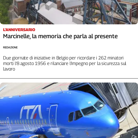
Liguria
Lombardia
Marche
Piemonte
L'ANNIVERSARIO
Puglia
Marcinelle, la memoria che parla al presente
Sardegna
REDAZIONE
Sicilia
Due giornate di iniziative in Belgio per ricordare i 262 minatori
Toscana
morti l’8 agosto 1956 e rilanciare l’impegno per la sicurezza sul
Trentino
lavoro
Umbria
Valle
D'Aosta
Veneto
Archivio
Storico
1955-
2014