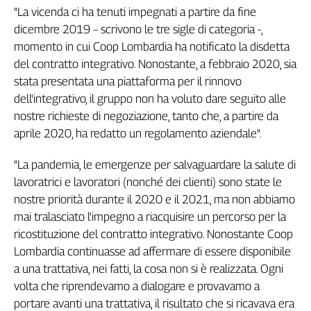
"La vicenda ci ha tenuti impegnati a partire da fine
Genova,
dicembre 2019 – scrivono le tre sigle di categoria -,
il
sangue
momento in cui Coop Lombardia ha notificato la disdetta
della
del contratto integrativo. Nonostante, a febbraio 2020, sia
ragione
stata presentata una piattaforma per il rinnovo
120
dell'integrativo, il gruppo non ha voluto dare seguito alle
anni
nostre richieste di negoziazione, tanto che, a partire da
Cgil
aprile 2020, ha redatto un regolamento aziendale".
Collettiva
Academy
"La pandemia, le emergenze per salvaguardare la salute di
lavoratrici e lavoratori (nonché dei clienti) sono state le
Collettiva
Play
nostre priorità durante il 2020 e il 2021, ma non abbiamo
Rubriche
mai tralasciato l'impegno a riacquisire un percorso per la
ricostituzione del contratto integrativo. Nonostante Coop
Collettiva
Talk
Lombardia continuasse ad affermare di essere disponibile
La
a una trattativa, nei fatti, la cosa non si è realizzata. Ogni
settimana
volta che riprendevamo a dialogare e provavamo a
Collettiva
portare avanti una trattativa, il risultato che si ricavava era