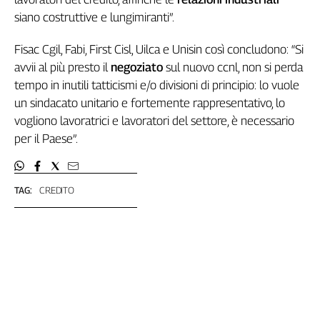
L'Italia
siano costruttive e lungimiranti”.
nel
Lavoro
Fisac Cgil, Fabi, First Cisl, Uilca e Unisin così concludono: “Si
avvii al più presto il
negoziato
sul nuovo ccnl, non si perda
Territori
tempo in inutili tatticismi e/o divisioni di principio: lo vuole
Abruzzo-
un sindacato unitario e fortemente rappresentativo, lo
Molise
vogliono lavoratrici e lavoratori del settore, è necessario
Alto
per il Paese”.
Adige
Basilicata
Calabria
TAG:
CREDITO
Campania
Emilia-
Romagna
Friuli
Venezia
Giulia
Lazio