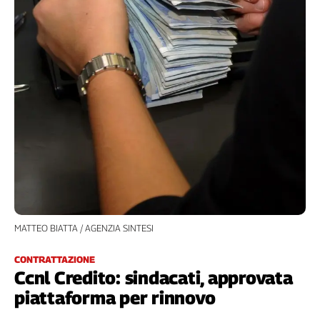
Filcams
Filctem
Fillea
Filt
Fiom
Fisac
Flai
Flc
Fp
Nidil
Slc
Spi
MATTEO BIATTA / AGENZIA SINTESI
Inca
Caaf
CONTRATTAZIONE
Ccnl Credito: sindacati, approvata
Speciali
piattaforma per rinnovo
G8
di