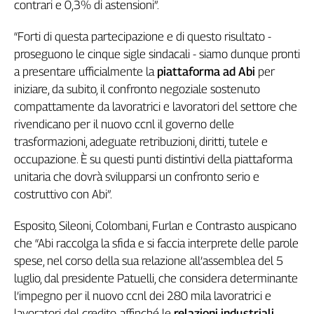
Girasoli
contrari e 0,3% di astensioni”.
Il
“Forti di questa partecipazione e di questo risultato -
Sassolino
proseguono le cinque sigle sindacali - siamo dunque pronti
Linea
Economica
a presentare ufficialmente la
piattaforma ad Abi
per
Tech
iniziare, da subito, il confronto negoziale sostenuto
It
compattamente da lavoratrici e lavoratori del settore che
Easy
rivendicano per il nuovo ccnl il governo delle
trasformazioni, adeguate retribuzioni, diritti, tutele e
Inserti
occupazione. È su questi punti distintivi della piattaforma
Idea
unitaria che dovrà svilupparsi un confronto serio e
Diffusa
costruttivo con Abi”.
InFlai
Esposito, Sileoni, Colombani, Furlan e Contrasto auspicano
Le
che “Abi raccolga la sfida e si faccia interprete delle parole
trasmissioni
tv
spese, nel corso della sua relazione all’assemblea del 5
luglio, dal presidente Patuelli, che considera determinante
Work
l’impegno per il nuovo ccnl dei 280 mila lavoratrici e
in
Progress
lavoratori del credito, affinché le
relazioni industriali