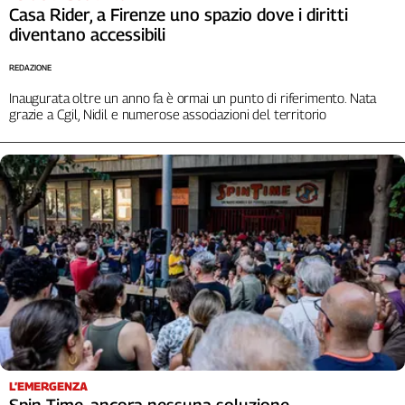
Casa Rider, a Firenze uno spazio dove i diritti
Cerca
diventano accessibili
REDAZIONE
Contatti
Inaugurata oltre un anno fa è ormai un punto di riferimento. Nata
grazie a Cgil, Nidil e numerose associazioni del territorio
La
redazione
Newsletter
Social
L’EMERGENZA
Spin Time, ancora nessuna soluzione