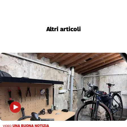
Liguria
Lombardia
Marche
Piemonte
Altri articoli
Puglia
Sardegna
Sicilia
Toscana
Trentino
Umbria
Valle
D'Aosta
Veneto
Archivio
Storico
1955-
2014
UNA BUONA NOTIZIA
VIDEO