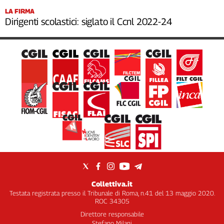
LA FIRMA
Dirigenti scolastici: siglato il Ccnl 2022-24
Collettiva.it
Testata registrata presso il Tribunale di Roma, n.41 del 13 maggio 2020.
ROC 34305
Direttore responsabile
Stefano Milani