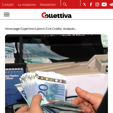
Contatti
La redazione
Newsletter
Video
Podcast
Home page
>
Copertine
>
Lavoro
>
Ccnl Credito: sindacati,...
Dirette
Longform
Copertine
Economia
Lavoro
Ambiente
Diritti
Welfare
Italia
Internazionale
Culture
Categorie