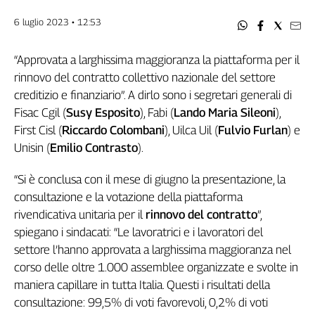
Genova,
6 luglio 2023 • 12:53
il
sangue
“Approvata a larghissima maggioranza la piattaforma per il
della
ragione
rinnovo del contratto collettivo nazionale del settore
120
creditizio e finanziario”. A dirlo sono i segretari generali di
anni
Fisac Cgil (
Susy Esposito
), Fabi (
Lando Maria Sileoni
),
Cgil
First Cisl (
Riccardo Colombani
), Uilca Uil (
Fulvio Furlan
) e
Collettiva
Unisin (
Emilio Contrasto
).
Academy
“Si è conclusa con il mese di giugno la presentazione, la
Collettiva
consultazione e la votazione della piattaforma
Play
Rubriche
rivendicativa unitaria per il
rinnovo del contratto
”,
spiegano i sindacati: “Le lavoratrici e i lavoratori del
Collettiva
settore l’hanno approvata a larghissima maggioranza nel
Talk
corso delle oltre 1.000 assemblee organizzate e svolte in
La
maniera capillare in tutta Italia. Questi i risultati della
settimana
Collettiva
consultazione: 99,5% di voti favorevoli, 0,2% di voti