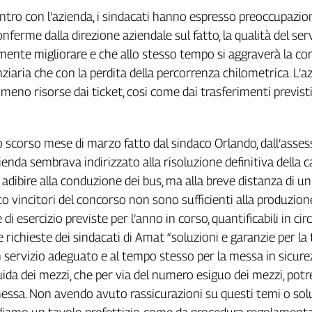
tro con l’azienda, i sindacati hanno espresso preoccupazion
ferme dalla direzione aziendale sul fatto, la qualità del ser
ente migliorare e che allo stesso tempo si aggraverà la co
iaria che con la perdita della percorrenza chilometrica. L’a
 meno risorse dai ticket, cosi come dai trasferimenti previst
o scorso mese di marzo fatto dal sindaco Orlando, dall’asses
ienda sembrava indirizzato alla risoluzione definitiva della 
 adibire alla conduzione dei bus, ma alla breve distanza di u
to vincitori del concorso non sono sufficienti alla produzion
 di esercizio previste per l’anno in corso, quantificabili in circ
 le richieste dei sindacati di Amat “soluzioni e garanzie per la
n servizio adeguato e al tempo stesso per la messa in sicure
uida dei mezzi, che per via del numero esiguo dei mezzi, pot
ssa. Non avendo avuto rassicurazioni su questi temi o sol