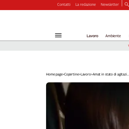
Contatti
La redazione
Newsletter
Video
Podcast
Dirette
Lavoro
Ambiente
Longform
Copertine
Economia
Lavoro
Ambiente
Home page
>
Copertine
>
Lavoro
>
Amat in stato di agitazi...
Diritti
Welfare
Italia
Internazionale
Culture
Categorie