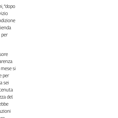
i, “dopo
vizio
ndizione
zienda
i per
sore
carenza
n mese si
e per
a sei
 tenuta
zza del
rebbe
uzioni