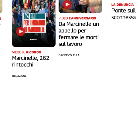
LA DENUNCIA
Ponte sull
sconnessa 
VIDEO
L'ANNIVERSARIO
E
Da Marcinelle un
-
appello per
fermare le morti
sul lavoro
VIDEO
IL RICORDO
DAVIDE COLELLA
Marcinelle, 262
rintocchi
REDAZIONE