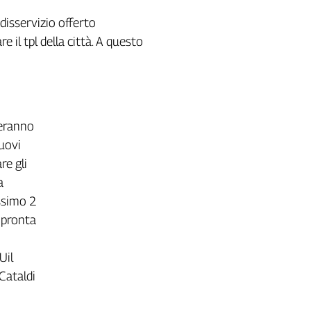
l disservizio offerto
 il tpl della città. A questo
veranno
nuovi
re gli
a
ossimo 2
 pronta
Uil
 Cataldi