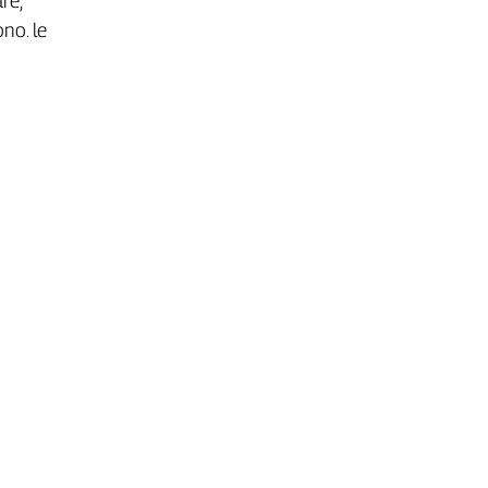
re,
no. le