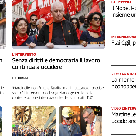
LA LETTERA
Il Nobel Pa
insieme u
INTERNAZION
Flai Cgil,
L'INTERVENTO
n
Senza diritti e democrazia il lavoro
continua a uccidere
VIDEO
LA STOR
LUC TRIANGLE
La memori
riconobber
 le
“Marcinelle non fu una fatalità ma il risultato di precise
tb:
scelte”. L’intervento del segretario generale della
confederazione internazionale dei sindacati ITUC
VIDEO
L’INTER
Marcinelle,
uccide an