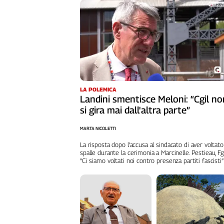
Liguria
Lombardia
Marche
Piemonte
Puglia
Sardegna
Sicilia
LA POLEMICA
Toscana
Landini smentisce Meloni: “Cgil no
Trentino
si gira mai dall'altra parte”
Umbria
MARTA NICOLETTI
Valle
D'Aosta
La risposta dopo l’accusa al sindacato di aver voltato
spalle durante la cerimonia a Marcinelle. Pestieau, Fg
Veneto
“Ci siamo voltati noi contro presenza partiti fascisti”
Archivio
Storico
1955-
2014