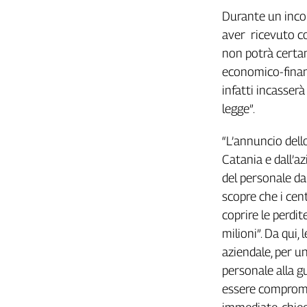
Girasoli
Durante un incon
Il
aver ricevuto con
Sassolino
non potrà certam
Linea
Economica
economico-finanz
Tech
infatti incasserà
It
legge”.
Easy
“L’annuncio dell
Inserti
Catania e dall’az
Idea
del personale da
Diffusa
scopre che i cen
InFlai
coprire le perdite
Le
milioni”. Da qui,
trasmissioni
aziendale, per u
tv
personale alla g
Work
essere comprome
in
Progress