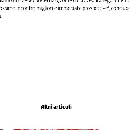
diamo un tavolo prefettizio, come da procedura regolamenta
ossimo incontro migliori e immediate prospettive”, concludo
.
Altri articoli