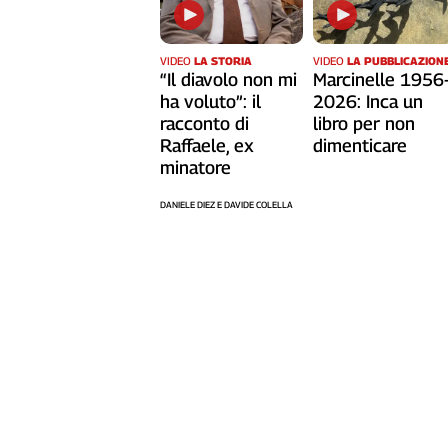
Cerca
VIDEO
LA STORIA
VIDEO
LA PUBBLICAZION
“Il diavolo non mi
Marcinelle 1956
Contatti
ha voluto”: il
2026: Inca un
racconto di
libro per non
La
Raffaele, ex
dimenticare
minatore
redazione
DANIELE DIEZ E DAVIDE COLELLA
Newsletter
Social