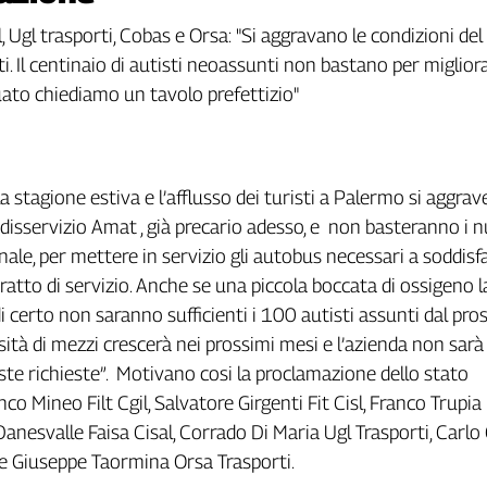
isal, Ugl trasporti, Cobas e Orsa: "Si aggravano le condizioni de
. Il centinaio di autisti neoassunti non bastano per migliorare
uato chiediamo un tavolo prefettizio"
la stagione estiva e l’afflusso dei turisti a Palermo si aggra
l disservizio Amat , già precario adesso, e non basteranno i 
nale, per mettere in servizio gli autobus necessari a soddisfa
tratto di servizio. Anche se una piccola boccata di ossigeno l
i certo non saranno sufficienti i 100 autisti assunti dal pr
sità di mezzi crescerà nei prossimi mesi e l’azienda non sarà
ste richieste”. Motivano cosi la proclamazione dello stato
nco Mineo Filt Cgil, Salvatore Girgenti Fit Cisl, Franco Trupia 
Danesvalle Faisa Cisal, Corrado Di Maria Ugl Trasporti, Carlo
e Giuseppe Taormina Orsa Trasporti.