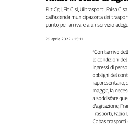
Genova,
Filt Cgil, Fit Cisl, Uiltrasporti, Faisa C
il
dall'azienda municipazzata dei trasporti
sangue
della
punto, per arrivare a un servizio adeg
ragione
120
29 aprile 2022 • 15:11
anni
Cgil
“Con l’arrivo del
Collettiva
le condizioni de
Academy
ingressi di perso
obblighi del con
Collettiva
Play
rappresentano, d
Rubriche
maggio, la neces
Collettiva
a soddisfare que
Talk
d'agitazione, Fra
La
Trasporti, Fabio 
settimana
Cobas trasporti 
Collettiva