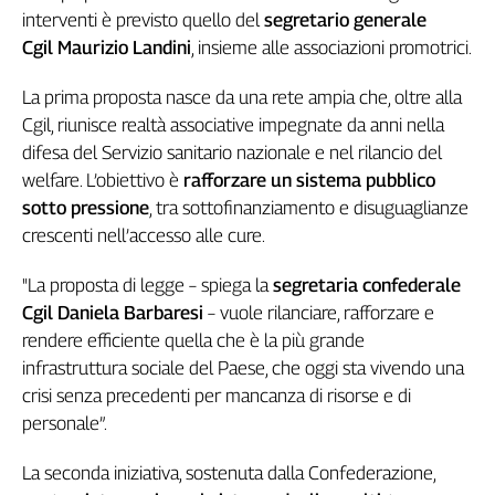
interventi è previsto quello del
segretario generale
Genova,
Cgil Maurizio Landini
, insieme alle associazioni promotrici.
il
sangue
della
La prima proposta nasce da una rete ampia che, oltre alla
ragione
Cgil, riunisce realtà associative impegnate da anni nella
120
difesa del Servizio sanitario nazionale e nel rilancio del
anni
welfare. L’obiettivo è
rafforzare un sistema pubblico
Cgil
sotto pressione
, tra sottofinanziamento e disuguaglianze
Collettiva
crescenti nell’accesso alle cure.
Academy
"La proposta di legge – spiega la
segretaria confederale
Collettiva
Play
Cgil Daniela Barbaresi
– vuole rilanciare, rafforzare e
Rubriche
rendere efficiente quella che è la più grande
infrastruttura sociale del Paese, che oggi sta vivendo una
Collettiva
crisi senza precedenti per mancanza di risorse e di
Talk
personale”.
La
settimana
Collettiva
La seconda iniziativa, sostenuta dalla Confederazione,