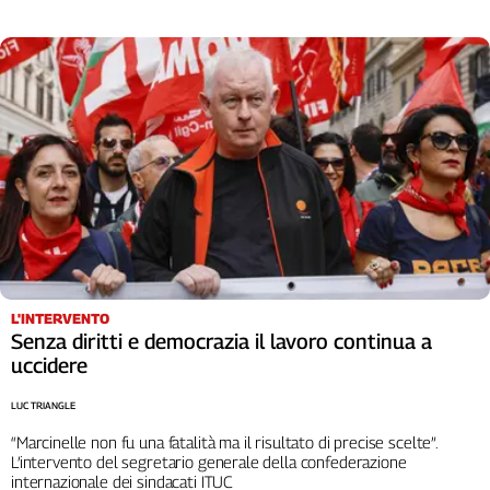
Liguria
Lombardia
Marche
Piemonte
Puglia
Sardegna
Sicilia
Toscana
Trentino
Umbria
Valle
D'Aosta
L'INTERVENTO
Senza diritti e democrazia il lavoro continua a
Veneto
uccidere
Archivio
Storico
LUC TRIANGLE
1955-
“Marcinelle non fu una fatalità ma il risultato di precise scelte”.
2014
L’intervento del segretario generale della confederazione
internazionale dei sindacati ITUC