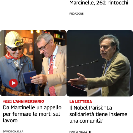
Marcinelle, 262 rintocchi
REDAZIONE
L'ANNIVERSARIO
LA LETTERA
VIDEO
Da Marcinelle un appello
Il Nobel Parisi: “La
per fermare le morti sul
solidarietà tiene insieme
lavoro
una comunità”
DAVIDE COLELLA
MARTA NICOLETTI