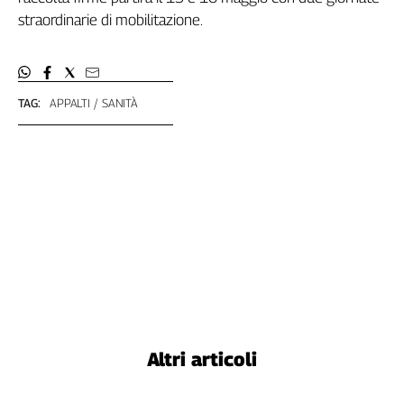
straordinarie di mobilitazione.
L'Italia
nel
Lavoro
Territori
TAG:
APPALTI
SANITÀ
Abruzzo-
Molise
Alto
Adige
Basilicata
Calabria
Campania
Emilia-
Romagna
Friuli
Venezia
Altri articoli
Giulia
Lazio