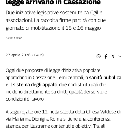
legge arrivano in Cassazione
Filcams
Filctem
Due iniziative legislative sostenute da Cgil e
Fillea
associazioni. La raccolta firme partirà con due
Filt
giornate di mobilitazione il 15 e 16 maggio
Fiom
DANIELA ZERO
Fisac
Flai
27 aprile 2026 • 04:29
Flc
Fp
Oggi due proposte di legge d’iniziativa popolare
Nidil
approdano in Cassazione. Temi centrali, la
sanità pubblica
Slc
e il sistema degli appalti
, due nodi strutturali che
Spi
incidono direttamente su diritti, qualità dei servizi e
Inca
condizioni di lavoro.
Caaf
A seguire, alle ore 12, nella saletta della Chiesa Valdese di
Speciali
via Marianna Dionigi a Roma, si tiene una conferenza
G8
stampa per illustrarne contenuti e obiettivi. Tra gli
di