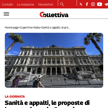
Contatti
La redazione
Newsletter
Video
Podcast
Home page
>
Copertine
>
Italia
>
Sanità e appalti, le pro...
Dirette
Longform
Copertine
Economia
Lavoro
Ambiente
Diritti
Welfare
Italia
Internazionale
Culture
LA GIORNATA
Sanità e appalti, le proposte di
Categorie