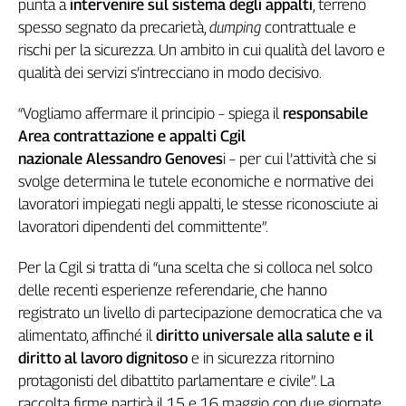
punta a
intervenire sul sistema degli appalti
, terreno
Girasoli
spesso segnato da precarietà,
dumping
contrattuale e
Il
Sassolino
rischi per la sicurezza. Un ambito in cui qualità del lavoro e
Linea
qualità dei servizi s’intrecciano in modo decisivo.
Economica
“Vogliamo affermare il principio – spiega il
responsabile
Tech
It
Area contrattazione e appalti Cgil
Easy
nazionale Alessandro Genoves
i – per cui l’attività che si
svolge determina le tutele economiche e normative dei
Inserti
lavoratori impiegati negli appalti, le stesse riconosciute ai
Idea
lavoratori dipendenti del committente”.
Diffusa
InFlai
Per la Cgil si tratta di “una scelta che si colloca nel solco
delle recenti esperienze referendarie, che hanno
Le
registrato un livello di partecipazione democratica che va
trasmissioni
tv
alimentato, affinché il
diritto universale alla salute e il
diritto al lavoro dignitoso
e in sicurezza ritornino
Work
protagonisti del dibattito parlamentare e civile”. La
in
Progress
raccolta firme partirà
il 15 e 16 maggio con due giornate