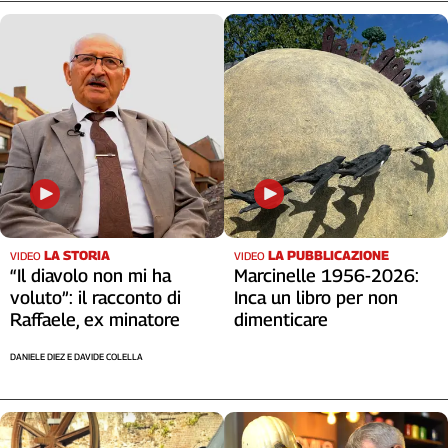
Liguria
Lombardia
Marche
Piemonte
Puglia
Sardegna
Sicilia
Toscana
Trentino
Umbria
LA STORIA
LA PUBBLICAZIONE
VIDEO
VIDEO
Valle
“Il diavolo non mi ha
Marcinelle 1956-2026:
D'Aosta
voluto”: il racconto di
Inca un libro per non
Veneto
Raffaele, ex minatore
dimenticare
Archivio
DANIELE DIEZ E DAVIDE COLELLA
Storico
1955-
2014