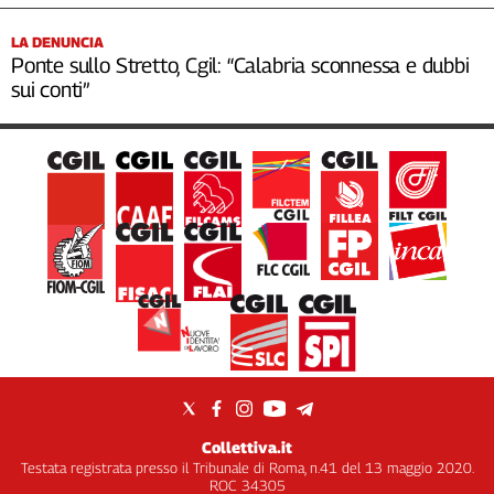
LA DENUNCIA
Ponte sullo Stretto, Cgil: “Calabria sconnessa e dubbi
sui conti”
Collettiva.it
Testata registrata presso il Tribunale di Roma, n.41 del 13 maggio 2020.
ROC 34305