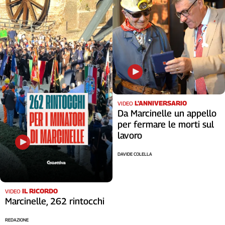
Cerca
Contatti
La
redazione
L'ANNIVERSARIO
VIDEO
Da Marcinelle un appello
Newsletter
per fermare le morti sul
lavoro
Social
DAVIDE COLELLA
IL RICORDO
VIDEO
Marcinelle, 262 rintocchi
REDAZIONE