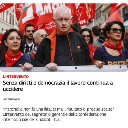
L'Italia
nel
Lavoro
Territori
Abruzzo-
Molise
Alto
Adige
Basilicata
Calabria
L'INTERVENTO
Campania
Senza diritti e democrazia il lavoro continua a
uccidere
Emilia-
Romagna
LUC TRIANGLE
Friuli
Venezia
“Marcinelle non fu una fatalità ma il risultato di precise scelte”.
L’intervento del segretario generale della confederazione
Giulia
internazionale dei sindacati ITUC
Lazio