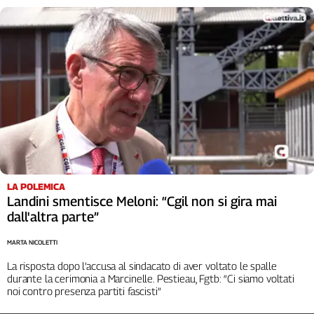
Girasoli
Il
Sassolino
Linea
Economica
Tech
It
Easy
Inserti
Idea
Diffusa
LA POLEMICA
Landini smentisce Meloni: “Cgil non si gira mai
InFlai
dall'altra parte”
Le
MARTA NICOLETTI
trasmissioni
tv
La risposta dopo l’accusa al sindacato di aver voltato le spalle
durante la cerimonia a Marcinelle. Pestieau, Fgtb: “Ci siamo voltati
Work
noi contro presenza partiti fascisti”
in
Progress