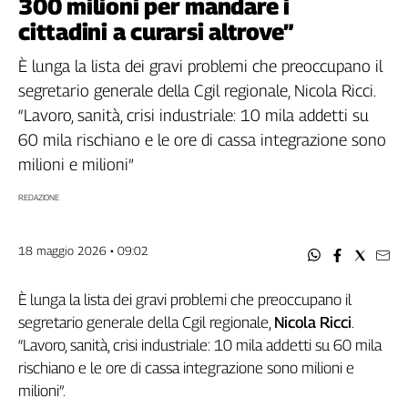
300 milioni per mandare i
Filcams
cittadini a curarsi altrove”
Filctem
Fillea
È lunga la lista dei gravi problemi che preoccupano il
Filt
segretario generale della Cgil regionale, Nicola Ricci.
Fiom
“Lavoro, sanità, crisi industriale: 10 mila addetti su
Fisac
60 mila rischiano e le ore di cassa integrazione sono
Flai
milioni e milioni”
Flc
REDAZIONE
Fp
Nidil
Slc
18 maggio 2026 • 09:02
Spi
Inca
È lunga la lista dei gravi problemi che preoccupano il
Caaf
segretario generale della Cgil regionale,
Nicola Ricci
.
“Lavoro, sanità, crisi industriale: 10 mila addetti su 60 mila
Speciali
rischiano e le ore di cassa integrazione sono milioni e
G8
milioni”.
di