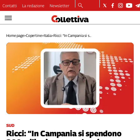
Contatti
La redazione
Newsletter
Video
Podcast
Home page
>
Copertine
>
Italia
>
Ricci: “In Campania si s...
Dirette
Longform
Copertine
Economia
Lavoro
Ambiente
Diritti
Welfare
Italia
Internazionale
Culture
SUD
Ricci: “In Campania si spendono
Categorie