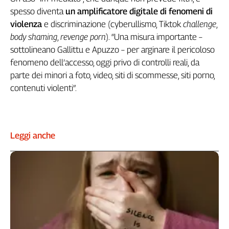
spesso diventa
un amplificatore digitale di fenomeni di
L'Italia
nel
violenza
e discriminazione (cyberullismo, Tiktok
challenge
,
Lavoro
body shaming
,
revenge porn
). “Una misura importante –
sottolineano Gallittu e Apuzzo – per arginare il pericoloso
Territori
fenomeno dell’accesso, oggi privo di controlli reali, da
Abruzzo-
parte dei minori a foto, video, siti di scommesse, siti porno,
Molise
contenuti violenti”.
Alto
Adige
Basilicata
Calabria
Leggi anche
Campania
Emilia-
Romagna
Friuli
Venezia
Giulia
Lazio