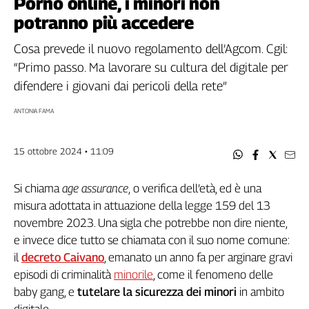
Porno online, i minori non
Filcams
potranno più accedere
Filctem
Fillea
Cosa prevede il nuovo regolamento dell’Agcom. Cgil:
Filt
“Primo passo. Ma lavorare su cultura del digitale per
Fiom
difendere i giovani dai pericoli della rete”
Fisac
ANTONIA FAMA
Flai
Flc
15 ottobre 2024 • 11:09
Fp
Nidil
Si chiama
age assurance
,
o verifica dell’età, ed è una
Slc
misura adottata in attuazione della legge 159 del 13
Spi
novembre 2023. Una sigla che potrebbe non dire niente,
Inca
e invece dice tutto se chiamata con il suo nome comune:
Caaf
il
decreto Caivano
, emanato un anno fa per arginare gravi
Speciali
episodi di criminalità
minorile
, come il fenomeno delle
baby gang, e
tutelare la sicurezza dei minori
in ambito
G8
di