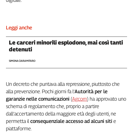
digitale.
Genova,
il
sangue
della
Leggi anche
ragione
120
Le carceri minorili esplodono, mai così tanti
anni
detenuti
Cgil
Collettiva
SIMONA CIARAMITARO
Academy
Collettiva
Play
Un decreto che puntava alla repressione, piuttosto che
Rubriche
alla prevenzione. Pochi giorni fa l’
Autorità per le
garanzie nelle comunicazioni
(
Agcom
) ha approvato uno
Collettiva
schema di regolamento che, proprio a partire
Talk
dall’accertamento della maggiore età degli utenti, ne
La
settimana
permetta il
consequenziale accesso ad alcuni siti
e
Collettiva
piattaforme.