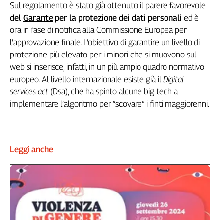
Sul regolamento è stato già ottenuto il parere favorevole
Cerca
del
Garante
per la protezione dei dati personali
ed è
ora in fase di notifica alla Commissione Europea per
l’approvazione finale. L’obiettivo di garantire un livello di
Contatti
protezione più elevato per i minori che si muovono sul
web si inserisce, infatti, in un più ampio quadro normativo
La
europeo. Al livello internazionale esiste già il
Digital
redazione
services act
(Dsa), che ha spinto alcune big tech a
implementare l’algoritmo per “scovare” i finti maggiorenni.
Newsletter
Social
Leggi anche