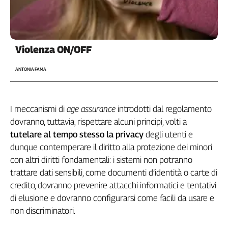
Liguria
Lombardia
Marche
Piemonte
Violenza ON/OFF
Puglia
Sardegna
ANTONIA FAMA
Sicilia
Toscana
I meccanismi di
age assurance
introdotti dal regolamento
Trentino
dovranno, tuttavia, rispettare alcuni principi, volti a
Umbria
tutelare al tempo stesso la privacy
degli utenti e
Valle
D'Aosta
dunque contemperare il diritto alla protezione dei minori
con altri diritti fondamentali: i sistemi non potranno
Veneto
trattare dati sensibili, come documenti d’identità o carte di
Archivio
credito, dovranno prevenire attacchi informatici e tentativi
Storico
di elusione e dovranno configurarsi come facili da usare e
1955-
2014
non discriminatori.