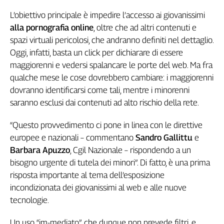
Girasoli
L’obiettivo principale è impedire l’accesso ai giovanissimi
Il
Sassolino
alla pornografia online
, oltre che ad altri contenuti e
Linea
spazi virtuali pericolosi, che andranno definiti nel dettaglio.
Economica
Oggi, infatti, basta un click per dichiarare di essere
Tech
maggiorenni e vedersi spalancare le porte del web. Ma fra
It
qualche mese le cose dovrebbero cambiare: i maggiorenni
Easy
dovranno identificarsi come tali, mentre i minorenni
saranno esclusi dai contenuti ad alto rischio della rete.
Inserti
Idea
“Questo provvedimento ci pone in linea con le direttive
Diffusa
europee e nazionali – commentano
Sandro Gallittu
e
InFlai
Barbara Apuzzo
, Cgil Nazionale – rispondendo a un
bisogno urgente di tutela dei minori”. Di fatto, è una prima
Le
risposta importante al tema dell’esposizione
trasmissioni
tv
incondizionata dei giovanissimi al web e alle nuove
tecnologie.
Work
in
Progress
Un uso “im-mediato”, che dunque non prevede filtri, e