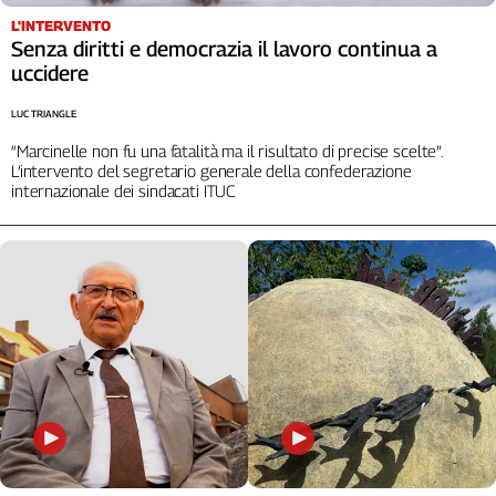
Liguria
L'INTERVENTO
Lombardia
Senza diritti e democrazia il lavoro continua a
Marche
uccidere
Piemonte
LUC TRIANGLE
Puglia
“Marcinelle non fu una fatalità ma il risultato di precise scelte”.
Sardegna
L’intervento del segretario generale della confederazione
Sicilia
internazionale dei sindacati ITUC
Toscana
Trentino
Umbria
Valle
D'Aosta
Veneto
Archivio
Storico
1955-
2014