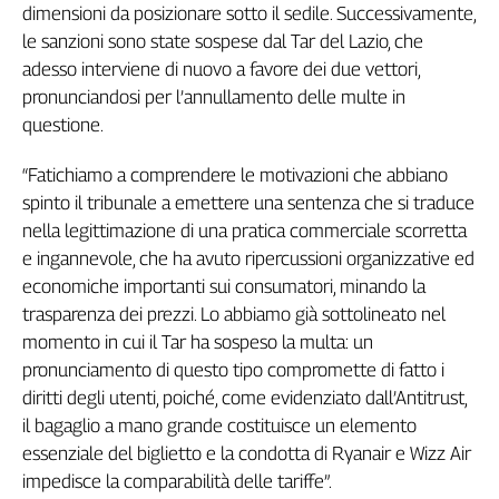
dimensioni da posizionare sotto il sedile. Successivamente,
Filcams
le sanzioni sono state sospese dal Tar del Lazio, che
Filctem
adesso interviene di nuovo a favore dei due vettori,
Fillea
pronunciandosi per l’annullamento delle multe in
Filt
questione.
Fiom
Fisac
“Fatichiamo a comprendere le motivazioni che abbiano
Flai
spinto il tribunale a emettere una sentenza che si traduce
Flc
nella legittimazione di una pratica commerciale scorretta
Fp
e ingannevole, che ha avuto ripercussioni organizzative ed
Nidil
economiche importanti sui consumatori, minando la
Slc
trasparenza dei prezzi. Lo abbiamo già sottolineato nel
Spi
momento in cui il Tar ha sospeso la multa: un
Inca
pronunciamento di questo tipo compromette di fatto i
Caaf
diritti degli utenti, poiché, come evidenziato dall’Antitrust,
il bagaglio a mano grande costituisce un elemento
Speciali
essenziale del biglietto e la condotta di Ryanair e Wizz Air
G8
impedisce la comparabilità delle tariffe”.
di