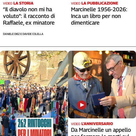
LA STORIA
LA PUBBLICAZIONE
VIDEO
VIDEO
Cerca
“Il diavolo non mi ha
Marcinelle 1956-2026:
voluto”: il racconto di
Inca un libro per non
Raffaele, ex minatore
dimenticare
Contatti
DANIELE DIEZ E DAVIDE COLELLA
La
redazione
Newsletter
Social
L'ANNIVERSARIO
VIDEO
Da Marcinelle un appello