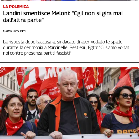
LA POLEMICA
L'Italia
Landini smentisce Meloni: “Cgil non si gira mai
nel
dall'altra parte”
Lavoro
MARTA NICOLETTI
Territori
La risposta dopo l’accusa al sindacato di aver voltato le spalle
Abruzzo-
durante la cerimonia a Marcinelle. Pestieau, Fgtb: “Ci siamo voltati
Molise
noi contro presenza partiti fascisti”
Alto
Adige
Basilicata
Calabria
Campania
Emilia-
Romagna
Friuli
Venezia
Giulia
Lazio