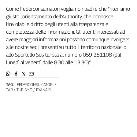
Genova,
Come Federconsumatori vogliamo ribadire che “riteniamo
il
giusto l’orientamento dell’Authority, che riconosce
sangue
l’inviolabile diritto degli utenti alla trasparenza e
della
completezza delle informazioni. Gli utenti interessati ad
ragione
avere maggiori informazioni possono comunque rivolgersi
120
alle nostre sedi, presenti su tutto il territorio nazionale, o
anni
Cgil
allo Sportello Sos turista al numero 059-251108 (dal
Collettiva
lunedì al venerdì dalle 8.30 alle 13.30)”.
Academy
Collettiva
TAG:
FEDERCONSUMATORI
Play
TAR
TURISMO
RYANAIR
Rubriche
Collettiva
Talk
La
settimana
Collettiva