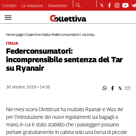
Contatti
La redazione
Newsletter
Video
Podcast
Home page
>
Copertine
>
Italia
>
Federconsumatori: incomp...
Dirette
ITALIA
Longform
Federconsumatori:
Copertine
incomprensibile sentenza del Tar
Economia
su Ryanair
Lavoro
Ambiente
Diritti
30 ottobre 2019 • 14:39
Welfare
Italia
Internazionale
Nei mesi scorsi l’Antitrust ha multato Ryanair e Wizz Air
per l’introduzione dei nuovi regolamenti sui bagagli a
Culture
mano, in cui è stato stabilito che i passeggeri possano
Categorie
portare gratuitamente in cabina solo una borsa di piccole