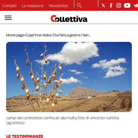
Contatti
La redazione
Newsletter
Video
Podcast
Home page
>
Copertine
>
Italia
>
Che fatica gestire i ben...
Dirette
Longform
Copertine
Economia
Lavoro
Ambiente
Diritti
Welfare
Italia
Internazionale
campi del corleonese confiscati alla mafia, foto di vincenzo cuttitta
Culture
(ag.sintesi)
Categorie
LE TESTIMONIANZE