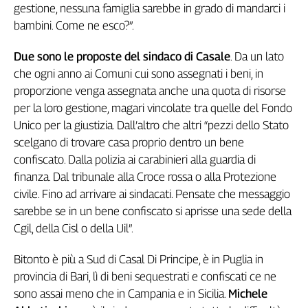
gestione, nessuna famiglia sarebbe in grado di mandarci i
L'Italia
bambini. Come ne esco?”.
nel
Lavoro
Due sono le proposte del sindaco di Casale
. Da un lato
che ogni anno ai Comuni cui sono assegnati i beni, in
Territori
proporzione venga assegnata anche una quota di risorse
Abruzzo-
per la loro gestione, magari vincolate tra quelle del Fondo
Molise
Unico per la giustizia. Dall’altro che altri “pezzi dello Stato
Alto
scelgano di trovare casa proprio dentro un bene
Adige
confiscato. Dalla polizia ai carabinieri alla guardia di
Basilicata
finanza. Dal tribunale alla Croce rossa o alla Protezione
Calabria
civile. Fino ad arrivare ai sindacati. Pensate che messaggio
Campania
sarebbe se in un bene confiscato si aprisse una sede della
Emilia-
Cgil, della Cisl o della Uil”.
Romagna
Friuli
Bitonto è più a Sud di Casal Di Principe, è in Puglia in
Venezia
provincia di Bari, lì di beni sequestrati e confiscati ce ne
Giulia
sono assai meno che in Campania e in Sicilia.
Michele
Lazio