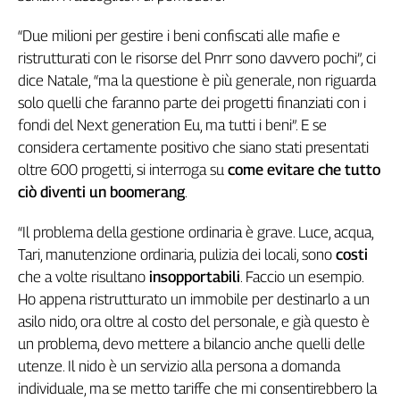
Girasoli
Il
“Due milioni per gestire i beni confiscati alle mafie e
Sassolino
ristrutturati con le risorse del Pnrr sono davvero pochi”, ci
Linea
dice Natale, “ma la questione è più generale, non riguarda
Economica
solo quelli che faranno parte dei progetti finanziati con i
Tech
fondi del Next generation Eu, ma tutti i beni”. E se
It
considera certamente positivo che siano stati presentati
Easy
oltre 600 progetti, si interroga su
come evitare che tutto
Inserti
ciò diventi un boomerang
.
Idea
“Il problema della gestione ordinaria è grave. Luce, acqua,
Diffusa
Tari, manutenzione ordinaria, pulizia dei locali, sono
costi
InFlai
che a volte risultano
insopportabili
. Faccio un esempio.
Le
Ho appena ristrutturato un immobile per destinarlo a un
trasmissioni
asilo nido, ora oltre al costo del personale, e già questo è
tv
un problema, devo mettere a bilancio anche quelli delle
Work
utenze. Il nido è un servizio alla persona a domanda
in
individuale, ma se metto tariffe che mi consentirebbero la
Progress