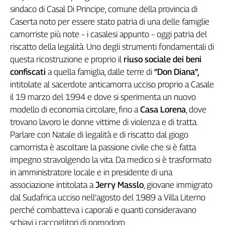
sindaco di Casal Di Principe, comune della provincia di
Genova,
Caserta noto per essere stato patria di una delle famiglie
il
sangue
camorriste più note – i casalesi appunto – oggi patria del
della
riscatto della legalità. Uno degli strumenti fondamentali di
ragione
questa ricostruzione e proprio il
riuso sociale dei beni
120
confiscati
a quella famiglia, dalle terre di
“Don Diana”,
anni
intitolate al sacerdote anticamorra ucciso proprio a Casale
Cgil
il 19 marzo del 1994 e dove si sperimenta un nuovo
Collettiva
modello di economia circolare, fino a
Casa Lorena
, dove
Academy
trovano lavoro le donne vittime di violenza e di tratta.
Collettiva
Parlare con Natale di legalità e di riscatto dal giogo
Play
camorrista è ascoltare la passione civile che si è fatta
Rubriche
impegno stravolgendo la vita. Da medico si è trasformato
Collettiva
in amministratore locale e in presidente di una
Talk
associazione intitolata a
Jerry Masslo
, giovane immigrato
La
dal Sudafrica ucciso nell’agosto del 1989 a Villa Literno
settimana
perché combatteva i caporali e quanti consideravano
Collettiva
schiavi i raccoglitori di pomodoro.