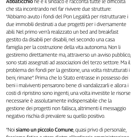
Abbaticchio
ne è il sindaco e racconta tutte le difficoltà
Liguria
che sta incontrando nel far rivivere due strutture:
Lombardia
“Abbiamo avuto i fondi del Pon Legalità per ristrutturare i
Marche
due immobili destinati a due progetti per i diversamente
Piemonte
abili. Nel primo verrà realizzato un bed and breakfast
Puglia
gestito da disabili per disabili, nel secondo una casa
Sardegna
famiglia per la costruzione della vita autonoma. Non li
Sicilia
gestiremo direttamente ma, attraverso un avviso pubblico,
Toscana
sono stati assegnati ad associazioni del terzo settore. Ma il
Trentino
problema dei fondi per la gestione, una volta ristrutturati i
Umbria
beni, rimane”. Prima che lo Stato entrasse in possesso dei
Valle
beni i malviventi pensarono bene di vandalizzarli e allora i
D'Aosta
costi di ripristino sono ingenti, una volta investite le risorse
Veneto
necessarie è assolutamente indispensabile che la
gestione dei progetti non fallisca, altrimenti il messaggio
Archivio
Storico
negativo rischia di prevalere su quello positivo.
1955-
2014
“Noi
siamo un piccolo Comune
, quasi privo di personale,