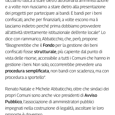
facciamo fatica a stare dietro all’ordinaria amministrazione
Cerca
e a volte non riusciamo a stare dietro alla presentazione
dei progetti per partecipare ai bandi. E bandi per i beni
confiscati, anche per finanziarli, a volte escono ma li
Contatti
lasciamo indietro perché prima dobbiamo provvedere
all’attività strettamente istituzionale dell’ente locale”. Lo
La
dice con rammarico, Abbaticchio, che, però, propone:
“Bisognerebbe che il
Fondo
per la gestione dei beni
redazione
confiscati fosse
strutturale
, più capiente dal punto di
vista delle risorse, accessibile a tutti i Comuni che hanno in
Newsletter
gestione i beni. Non solo, occorrerebbe prevedere una
procedura semplificata
, non bandi con scadenza, ma con
Social
procedura a sportello”.
Renato Natale e Michele Abbaticchio, oltre che sindaci dei
propri Comuni sono anche vice presidenti di
Avviso
Pubblico
, l’associazione di amministratori pubblici
impegnati nella costruzione di legalità, ascoltare le loro
proposte è doveroso.