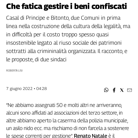
Filcams
Che fatica gestire i beni confiscati
Filctem
Casal di Principe e Bitonto, due Comuni in prima
Fillea
linea nella costruzione della cultura della legalità, ma
Filt
in difficoltà per il costo troppo spesso quasi
Fiom
insostenibile legato al riuso sociale dei patrimoni
Fisac
sottratti alla crimininalità organizzata. Il racconto, e
Flai
le proposte, di due sindaci
Flc
Fp
ROBERTA LISI
Nidil
Slc
7 giugno 2022 • 04:28
Spi
Inca
“Ne abbiamo assegnati 50 e molti altri ne arriveranno,
Caaf
alcuni sono affidati ad associazioni del terzo settore, in
altre abbiamo aperto la caserma della polizia municipale,
Speciali
un asilo nido ecc. ma rischiamo di non farcela a sostenere
G8
le spese correnti per gestione”.
Renato Natale
è il
di