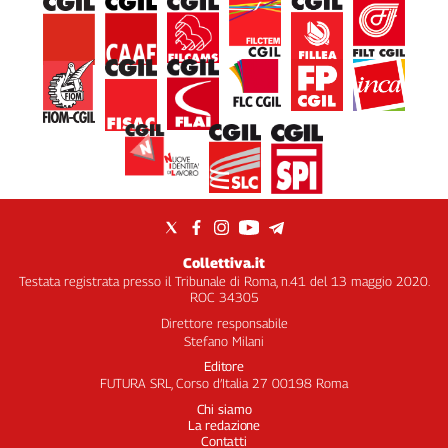
Collettiva.it
Testata registrata presso il Tribunale di Roma, n.41 del 13 maggio 2020.
ROC 34305
Direttore responsabile
Stefano Milani
Editore
FUTURA SRL, Corso d’Italia 27 00198 Roma
Chi siamo
La redazione
Contatti