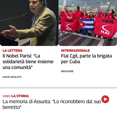
LA LETTERA
INTERNAZIONALE
Il Nobel Parisi: “La
Flai Cgil, parte la brigata
solidarietà tiene insieme
per Cuba
una comunità”
REDAZIONE
MARTA NICOLETTI
LA STORIA
VIDEO
La memoria di Assunta: “Lo riconobbero dal suo
berretto”