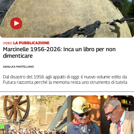
Cerca
Contatti
La
LA PUBBLICAZIONE
VIDEO
Marcinelle 1956-2026: Inca un libro per non
redazione
dimenticare
GIANLUCA MARTELLIANO
Newsletter
Dal disastro del 1956 agli appalti di oggi: il nuovo volume edito da
Futura racconta perché la memoria resta uno strumento di tutela
Social