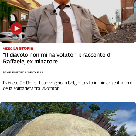
Liguria
Lombardia
Marche
Piemonte
Puglia
Sardegna
LA STORIA
Sicilia
VIDEO
“Il diavolo non mi ha voluto”: il racconto di
Toscana
Raffaele, ex minatore
Trentino
Umbria
DANIELE DIEZ E DAVIDE COLELLA
Valle
Raffaele De Bellis, il suo viaggio in Belgio, la vita in miniera e il valore
D'Aosta
della solidarietà tra lavoratori
Veneto
Archivio
Storico
1955-
2014