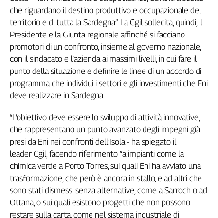
che riguardano il destino produttivo e occupazionale del
Genova,
il
territorio e di tutta la Sardegna”. La Cgil sollecita, quindi, il
sangue
Presidente e la Giunta regionale affinché si facciano
della
promotori di un confronto, insieme al governo nazionale,
ragione
con il sindacato e l’azienda ai massimi livelli, in cui fare il
120
punto della situazione e definire le linee di un accordo di
anni
programma che individui i settori e gli investimenti che Eni
Cgil
deve realizzare in Sardegna.
Collettiva
Academy
“L’obiettivo deve essere lo sviluppo di attività innovative,
Collettiva
che rappresentano un punto avanzato degli impegni già
Play
presi da Eni nei confronti dell’Isola - ha spiegato il
Rubriche
leader Cgil, facendo riferimento “a impianti come la
Collettiva
chimica verde a Porto Torres, sui quali Eni ha avviato una
Talk
trasformazione, che però è ancora in stallo, e ad altri che
La
sono stati dismessi senza alternative, come a Sarroch o ad
settimana
Ottana, o sui quali esistono progetti che non possono
Collettiva
restare sulla carta, come nel sistema industriale di