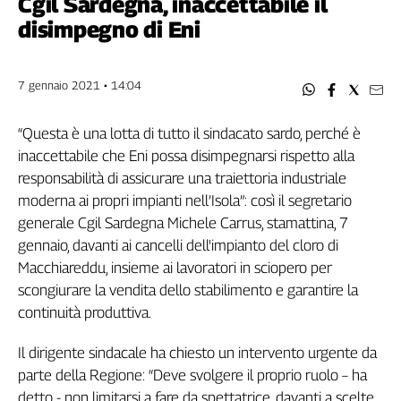
Cgil Sardegna, inaccettabile il
Filcams
disimpegno di Eni
Filctem
Fillea
Filt
7 gennaio 2021 • 14:04
Fiom
Fisac
“Questa è una lotta di tutto il sindacato sardo, perché è
Flai
inaccettabile che Eni possa disimpegnarsi rispetto alla
Flc
responsabilità di assicurare una traiettoria industriale
Fp
moderna ai propri impianti nell’Isola”: così il segretario
Nidil
generale Cgil Sardegna Michele Carrus, stamattina, 7
Slc
gennaio, davanti ai cancelli dell'impianto del cloro di
Macchiareddu, insieme ai lavoratori in sciopero per
Spi
scongiurare la vendita dello stabilimento e garantire la
Inca
continuità produttiva.
Caaf
Speciali
Il dirigente sindacale ha chiesto un intervento urgente da
parte della Regione: “Deve svolgere il proprio ruolo – ha
G8
detto - non limitarsi a fare da spettatrice, davanti a scelte
di