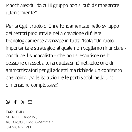
Girasoli
Macchiareddu, da cui il gruppo non si può disimpegnare
Il
ulteriormente”.
Sassolino
Linea
Per la Cgil, il ruolo di Eni è fondamentale nello sviluppo
Economica
dei settori produttivi e nella creazione di filiere
Tech
tecnologicamente avanzate in tutta l'Isola. “Un ruolo
It
importante e strategico, al quale non vogliamo rinunciare -
Easy
conclude il sindacalista -, che non si esaurisce nella
Inserti
cessione di asset a terzi qualsiasi né nell’adozione di
ammortizzatori per gli addetti, ma richiede un confronto
Idea
che coinvolga le istituzioni e le parti sociali nella loro
Diffusa
dimensione complessiva”.
InFlai
Le
trasmissioni
tv
TAG:
ENI
MICHELE CARRUS
Work
ACCORDO DI PROGRAMMA
in
CHIMICA VERDE
Progress