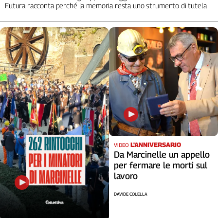
Futura racconta perché la memoria resta uno strumento di tutela
Cerca
Contatti
La
redazione
Newsletter
Social
L'ANNIVERSARIO
VIDEO
Da Marcinelle un appello
per fermare le morti sul
lavoro
DAVIDE COLELLA