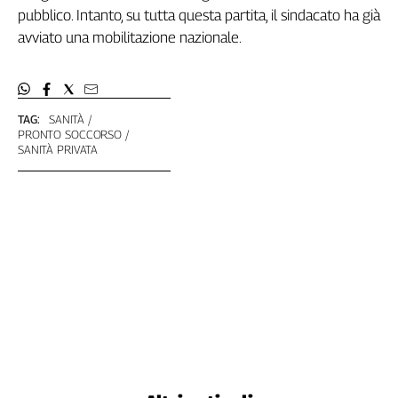
Girasoli
pubblico. Intanto, su tutta questa partita, il sindacato ha già
Il
avviato una mobilitazione nazionale.
Sassolino
Linea
Economica
Tech
TAG:
SANITÀ
It
PRONTO SOCCORSO
Easy
SANITÀ PRIVATA
Inserti
Idea
Diffusa
InFlai
Le
trasmissioni
tv
Work
in
Progress