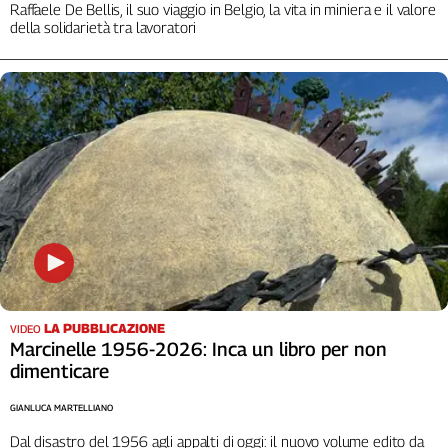
Liguria
Raffaele De Bellis, il suo viaggio in Belgio, la vita in miniera e il valore
della solidarietà tra lavoratori
Lombardia
Marche
Piemonte
Puglia
Sardegna
Sicilia
Toscana
Trentino
Umbria
Valle
D'Aosta
Veneto
LA PUBBLICAZIONE
VIDEO
Marcinelle 1956-2026: Inca un libro per non
Archivio
dimenticare
Storico
1955-
2014
GIANLUCA MARTELLIANO
Dal disastro del 1956 agli appalti di oggi: il nuovo volume edito da