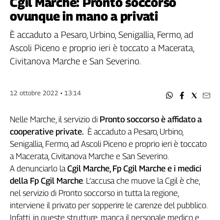
Cgil Marche: Pronto soccorso
Filcams
ovunque in mano a privati
Filctem
Fillea
È accaduto a Pesaro, Urbino, Senigallia, Fermo, ad
Filt
Ascoli Piceno e proprio ieri è toccato a Macerata,
Fiom
Civitanova Marche e San Severino.
Fisac
Flai
12 ottobre 2022 • 13:14
Flc
Fp
Nelle Marche, il servizio di
Pronto soccorso è affidato a
Nidil
cooperative private.
È accaduto a Pesaro, Urbino,
Slc
Senigallia, Fermo, ad Ascoli Piceno e proprio ieri è toccato
Spi
a Macerata, Civitanova Marche e San Severino.
Inca
A denunciarlo la
Cgil Marche, Fp Cgil Marche e i medici
Caaf
della Fp Cgil Marche
. L’accusa che muove la Cgil è che,
nel servizio di Pronto soccorso in tutta la regione,
Speciali
interviene il privato per sopperire le carenze del pubblico.
G8
Infatti, in queste strutture, manca il personale medico e
di