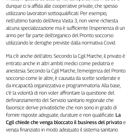
dunque ci si affida alle cooperative private, che spesso
Genova,
il
utilizzano lavoratori sottoqualificati. Per esempio,
sangue
nell’ultimo bando dell’Area Vasta 3, non viene richiesta
della
alcuna specializzazione ma è sufficiente l’esperienza di un
ragione
anno per far parte dell’organico del Pronto soccorso
120
utilizzando le deroghe previste dalla normativa Covid.
anni
Cgil
Ma c’è anche dell’altro. Secondo la Cgil Marche, il privato è
Collettiva
entrato anche in altri ambiti medici come pediatria e
Academy
anestesia. Secondo la Cgil Marche, l’emergenza del Pronto
Collettiva
soccorso come le altre, è causata da scelte scellerate e
Play
da incapacità organizzativa e programmatoria. Alla base,
Rubriche
c’è la volontà di non voler affrontare la questione del
Collettiva
definanziamento del Servizio sanitario regionale che
Talk
favorisce derive privatistiche che non sono in grado di
La
fornire risposte adeguate, durature e non qualificate.
La
settimana
Cgil chiede che venga bloccato il business del privato
e
Collettiva
venga finanziato in modo adeguato il sistema sanitario