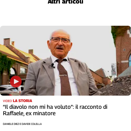
Altri articoli
L'Italia
nel
Lavoro
Territori
Abruzzo-
Molise
Alto
Adige
Basilicata
Calabria
Campania
Emilia-
Romagna
LA STORIA
VIDEO
Friuli
“Il diavolo non mi ha voluto”: il racconto di
Venezia
Raffaele, ex minatore
Giulia
DANIELE DIEZ E DAVIDE COLELLA
Lazio