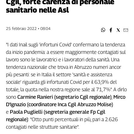
Cgil, forte carenza di personale
Filcams
sanitario nelle Asl
Filctem
Fillea
Filt
25 febbraio 2022 • 08:04
Fiom
Fisac
"I dati Inail sugli 'infortuni Covid' confermano la tendenza
Flai
da inizio pandemia: a essere maggiormente contagiati sul
Flc
lavoro sono le lavoratrici e i lavoratori della sanità. Una
Fp
tendenza nazionale che trova in Abruzzo numeri ancor
Nidil
più pesanti: se in Italia il settore 'sanità e assistenza
Slc
sociale' riguarda gli infortunati Covid per il 63,9% del
totale, la quota nella nostra regione sale al 71,7%". A dirlo
Spi
sono
Carmine Ranieri (segretario Cgil regionale)
,
Mirco
Inca
D'Ignazio (coordinatore Inca Cgil Abruzzo Molise)
Caaf
e
Paola Puglielli (segreteria generale Fp Cgil
Speciali
regionale)
: "Otto punti percentuali in più, pari a 2.626
contagiati nelle strutture sanitarie".
G8
di