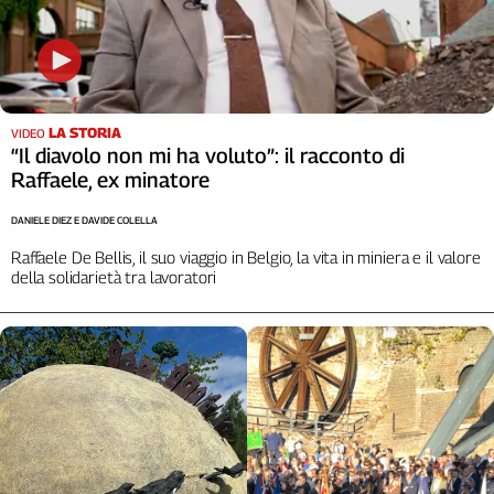
Cerca
Contatti
LA STORIA
VIDEO
“Il diavolo non mi ha voluto”: il racconto di
La
Raffaele, ex minatore
redazione
DANIELE DIEZ E DAVIDE COLELLA
Newsletter
Raffaele De Bellis, il suo viaggio in Belgio, la vita in miniera e il valore
della solidarietà tra lavoratori
Social