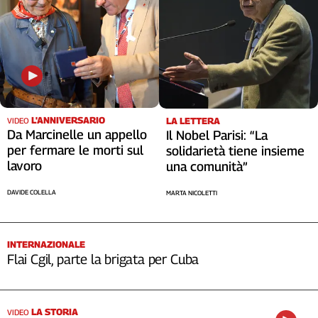
L'ANNIVERSARIO
LA LETTERA
VIDEO
Da Marcinelle un appello
Il Nobel Parisi: “La
per fermare le morti sul
solidarietà tiene insieme
lavoro
una comunità”
DAVIDE COLELLA
MARTA NICOLETTI
INTERNAZIONALE
Flai Cgil, parte la brigata per Cuba
LA STORIA
VIDEO