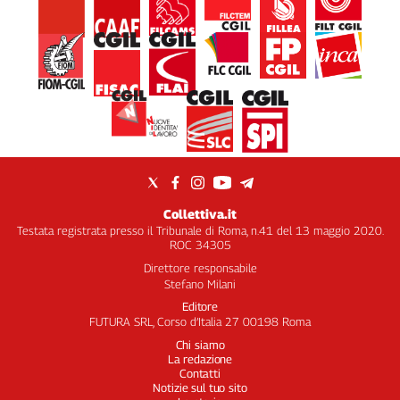
Collettiva.it
Testata registrata presso il Tribunale di Roma, n.41 del 13 maggio 2020.
ROC 34305
Direttore responsabile
Stefano Milani
Editore
FUTURA SRL, Corso d’Italia 27 00198 Roma
Chi siamo
La redazione
Contatti
Notizie sul tuo sito