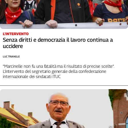
Liguria
Lombardia
Marche
Piemonte
Puglia
L'INTERVENTO
Sardegna
Senza diritti e democrazia il lavoro continua a
uccidere
Sicilia
Toscana
LUC TRIANGLE
Trentino
“Marcinelle non fu una fatalità ma il risultato di precise scelte”.
Umbria
L’intervento del segretario generale della confederazione
Valle
internazionale dei sindacati ITUC
D'Aosta
Veneto
Archivio
Storico
1955-
2014