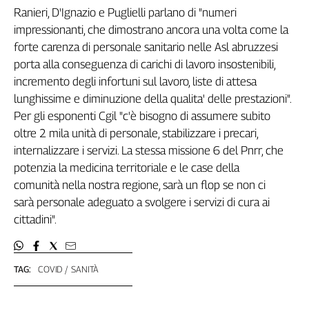
Girasoli
Ranieri, D'Ignazio e Puglielli parlano di "numeri
Il
impressionanti, che dimostrano ancora una volta come la
Sassolino
forte carenza di personale sanitario nelle Asl abruzzesi
Linea
porta alla conseguenza di carichi di lavoro insostenibili,
Economica
incremento degli infortuni sul lavoro, liste di attesa
Tech
lunghissime e diminuzione della qualita' delle prestazioni".
It
Easy
Per gli esponenti Cgil "c'è bisogno di assumere subito
oltre 2 mila unità di personale, stabilizzare i precari,
Inserti
internalizzare i servizi. La stessa missione 6 del Pnrr, che
potenzia la medicina territoriale e le case della
Idea
Diffusa
comunità nella nostra regione, sarà un flop se non ci
InFlai
sarà personale adeguato a svolgere i servizi di cura ai
cittadini".
Le
trasmissioni
tv
TAG:
COVID
SANITÀ
Work
in
Progress