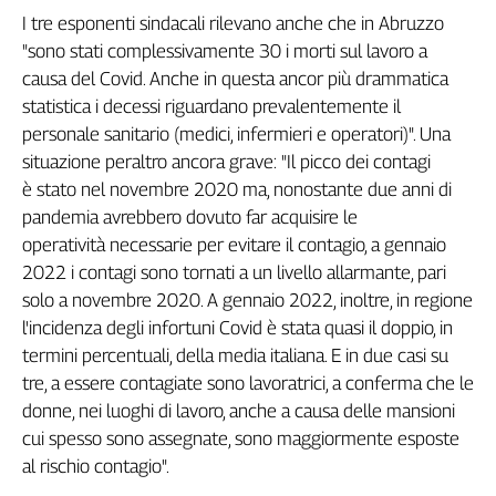
I tre esponenti sindacali rilevano anche che in Abruzzo
Genova,
il
"sono stati complessivamente 30 i morti sul lavoro a
sangue
causa del Covid. Anche in questa ancor più drammatica
della
statistica i decessi riguardano prevalentemente il
ragione
personale sanitario (medici, infermieri e operatori)". Una
120
situazione peraltro ancora grave: "Il picco dei contagi
anni
è stato nel novembre 2020 ma, nonostante due anni di
Cgil
pandemia avrebbero dovuto far acquisire le
Collettiva
operatività necessarie per evitare il contagio, a gennaio
Academy
2022 i contagi sono tornati a un livello allarmante, pari
Collettiva
solo a novembre 2020. A gennaio 2022, inoltre, in regione
Play
l'incidenza degli infortuni Covid è stata quasi il doppio, in
Rubriche
termini percentuali, della media italiana. E in due casi su
Collettiva
tre, a essere contagiate sono lavoratrici, a conferma che le
Talk
donne, nei luoghi di lavoro, anche a causa delle mansioni
La
cui spesso sono assegnate, sono maggiormente esposte
settimana
al rischio contagio".
Collettiva