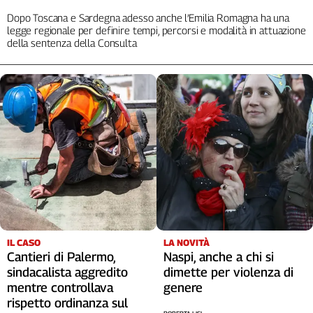
Cerca
Dopo Toscana e Sardegna adesso anche l’Emilia Romagna ha una
legge regionale per definire tempi, percorsi e modalità in attuazione
della sentenza della Consulta
Contatti
La
redazione
Newsletter
Social
IL CASO
LA NOVITÀ
Cantieri di Palermo,
Naspi, anche a chi si
sindacalista aggredito
dimette per violenza di
mentre controllava
genere
rispetto ordinanza sul