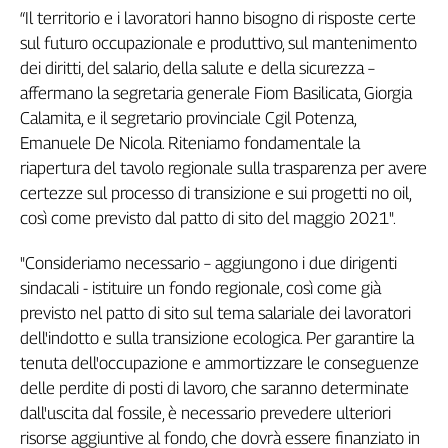
“Il territorio e i lavoratori hanno bisogno di risposte certe
Genova,
sul futuro occupazionale e produttivo, sul mantenimento
il
sangue
dei diritti, del salario, della salute e della sicurezza –
della
affermano la segretaria generale Fiom Basilicata, Giorgia
ragione
Calamita, e il segretario provinciale Cgil Potenza,
120
Emanuele De Nicola. Riteniamo fondamentale la
anni
riapertura del tavolo regionale sulla trasparenza per avere
Cgil
certezze sul processo di transizione e sui progetti no oil,
Collettiva
così come previsto dal patto di sito del maggio 2021".
Academy
"Consideriamo necessario – aggiungono i due dirigenti
Collettiva
Play
sindacali - istituire un fondo regionale, così come già
Rubriche
previsto nel patto di sito sul tema salariale dei lavoratori
dell'indotto e sulla transizione ecologica. Per garantire la
Collettiva
Talk
tenuta dell'occupazione e ammortizzare le conseguenze
La
delle perdite di posti di lavoro, che saranno determinate
settimana
dall'uscita dal fossile, è necessario prevedere ulteriori
Collettiva
risorse aggiuntive al fondo, che dovrà essere finanziato in