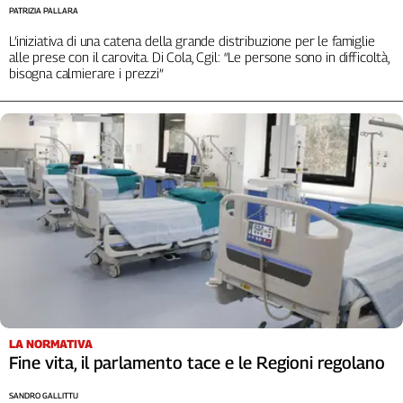
Liguria
PATRIZIA PALLARA
Lombardia
L’iniziativa di una catena della grande distribuzione per le famiglie
Marche
alle prese con il carovita. Di Cola, Cgil: “Le persone sono in difficoltà,
bisogna calmierare i prezzi”
Piemonte
Puglia
Sardegna
Sicilia
Toscana
Trentino
Umbria
Valle
D'Aosta
Veneto
Archivio
Storico
LA NORMATIVA
1955-
Fine vita, il parlamento tace e le Regioni regolano
2014
SANDRO GALLITTU