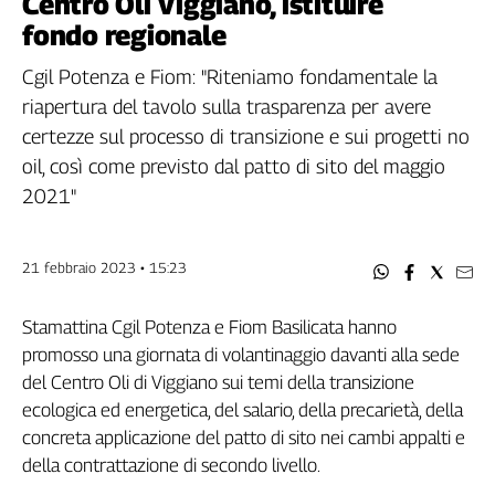
Centro Oli Viggiano, istituire
Filcams
fondo regionale
Filctem
Fillea
Cgil Potenza e Fiom: "Riteniamo fondamentale la
Filt
riapertura del tavolo sulla trasparenza per avere
Fiom
certezze sul processo di transizione e sui progetti no
Fisac
oil, così come previsto dal patto di sito del maggio
Flai
2021"
Flc
Fp
21 febbraio 2023 • 15:23
Nidil
Slc
Stamattina Cgil Potenza e Fiom Basilicata hanno
Spi
promosso una giornata di volantinaggio davanti alla sede
Inca
del Centro Oli di Viggiano sui temi della transizione
Caaf
ecologica ed energetica, del salario, della precarietà, della
Speciali
concreta applicazione del patto di sito nei cambi appalti e
della contrattazione di secondo livello.
G8
di