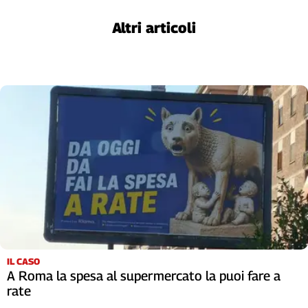
L'Italia
Altri articoli
nel
Lavoro
Territori
Abruzzo-
Molise
Alto
Adige
Basilicata
Calabria
Campania
Emilia-
Romagna
Friuli
IL CASO
Venezia
A Roma la spesa al supermercato la puoi fare a
Giulia
rate
Lazio