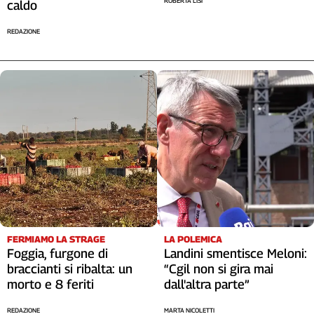
ROBERTA LISI
caldo
REDAZIONE
FERMIAMO LA STRAGE
LA POLEMICA
Foggia, furgone di
Landini smentisce Meloni:
braccianti si ribalta: un
“Cgil non si gira mai
morto e 8 feriti
dall'altra parte”
REDAZIONE
MARTA NICOLETTI