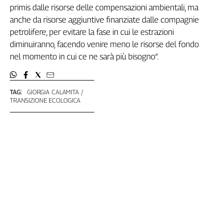
Girasoli
primis dalle risorse delle compensazioni ambientali, ma
Il
anche da risorse aggiuntive finanziate dalle compagnie
Sassolino
petrolifere, per evitare la fase in cui le estrazioni
Linea
diminuiranno, facendo venire meno le risorse del fondo
Economica
nel momento in cui ce ne sarà più bisogno”.
Tech
It
Easy
TAG:
GIORGIA CALAMITA
TRANSIZIONE ECOLOGICA
Inserti
Idea
Diffusa
InFlai
Le
trasmissioni
tv
Work
in
Progress