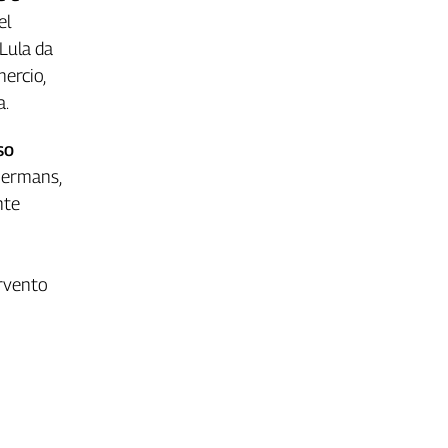
el
 Lula da
ercio,
a.
so
mmermans,
nte
ervento