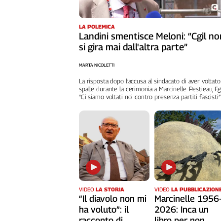
Cerca
LA POLEMICA
Landini smentisce Meloni: “Cgil no
Contatti
si gira mai dall'altra parte”
MARTA NICOLETTI
La
La risposta dopo l’accusa al sindacato di aver voltato
redazione
spalle durante la cerimonia a Marcinelle. Pestieau, Fg
“Ci siamo voltati noi contro presenza partiti fascisti”
Newsletter
Social
VIDEO
LA STORIA
VIDEO
LA PUBBLICAZION
“Il diavolo non mi
Marcinelle 1956
ha voluto”: il
2026: Inca un
racconto di
libro per non