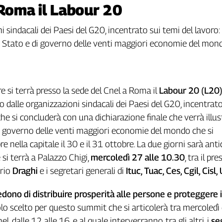
 Roma il Labour 20
i sindacali dei Paesi del G20, incentrato sui temi del lavoro
i di Stato e di governo delle venti maggiori economie del mo
re si terrà presso la sede del Cnel a Roma il
Labour 20 (L20
 dalle organizzazioni sindacali dei Paesi del G20, incentrato
he si concluderà con una dichiarazione finale che verrà illus
di governo delle venti maggiori economie del mondo che si
 nella capitale il 30 e il 31 ottobre. La due giorni sarà anti
 si terrà a Palazzo Chigi,
mercoledì 27 alle 10.30
, tra il pr
ario
Draghi
e i segretari generali di
Ituc, Tuac, Ces, Cgil, Cisl, 
iedono di distribuire prosperità alle persone e proteggere i
tolo scelto per questo summit che si articolerà tra mercoledì
el, dalle 12 alle 16, e al quale interverranno, tra gli altri, i
se