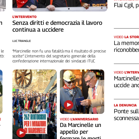
Flai Cgil,
L'INTERVENTO
n
Senza diritti e democrazia il lavoro
continua a uccidere
VIDEO
LA STOR
LUC TRIANGLE
La memori
riconobber
 le
“Marcinelle non fu una fatalità ma il risultato di precise
tb:
scelte”. L’intervento del segretario generale della
confederazione internazionale dei sindacati ITUC
VIDEO
L’INTER
Marcinelle,
uccide an
LA DENUNCIA
Ponte sull
sconnessa 
VIDEO
L'ANNIVERSARIO
E
Da Marcinelle un
-
appello per
fermare le morti