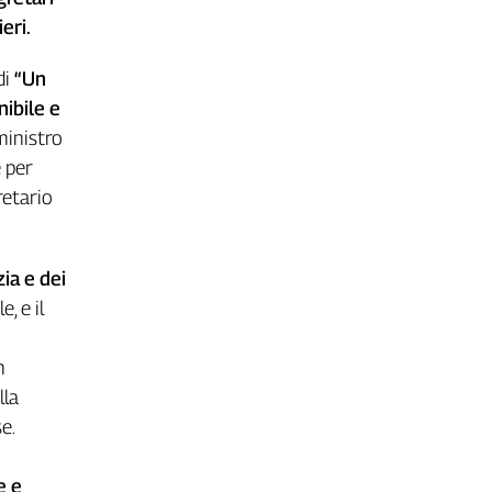
eri.
di
“Un
nibile e
ministro
e per
retario
ia e dei
, e il
n
lla
e.
e e