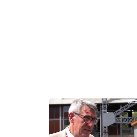
Liguria
Lombardia
Marche
Piemonte
Puglia
Sardegna
Sicilia
Toscana
Trentino
Umbria
Valle
D'Aosta
Veneto
Archivio
Storico
1955-
2014