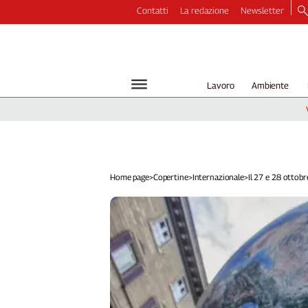
Contatti
La redazione
Newsletter
Video
Podcast
Dirette
Lavoro
Ambiente
Longform
Copertine
Economia
Lavoro
Ambiente
Home page
>
Copertine
>
Internazionale
>
Il 27 e 28 ottobr
Diritti
Welfare
Italia
Internazionale
Culture
Categorie