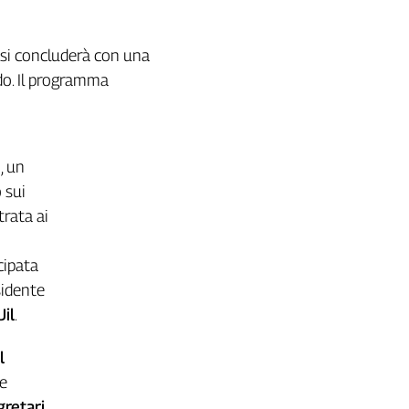
: si concluderà con una
ndo. Il programma
)
, un
 sui
trata ai
cipata
esidente
Uil
.
l
 e
gretari