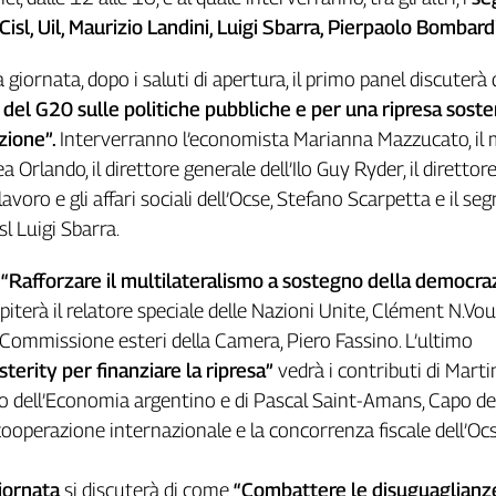
 Cisl, Uil, Maurizio Landini, Luigi Sbarra, Pierpaolo Bombardi
giornata, dopo i saluti di apertura, il primo panel discuterà 
del G20 sulle politiche pubbliche e per una ripresa soste
zione”.
Interverranno l’economista Marianna Mazzucato, il 
 Orlando, il direttore generale dell’Ilo Guy Ryder, il direttor
lavoro e gli affari sociali dell’Ocse, Stefano Scarpetta e il seg
sl Luigi Sbarra.
l
“Rafforzare il multilateralismo a sostegno della democraz
piterà il relatore speciale delle Nazioni Unite, Clément N.Voule
 Commissione esteri della Camera, Piero Fassino. L’ultimo
sterity per finanziare la ripresa”
vedrà i contributi di Marti
 dell’Economia argentino e di Pascal Saint-Amans, Capo de
 cooperazione internazionale e la concorrenza fiscale dell’Ocs
iornata
si discuterà di come
“Combattere le disuguaglianz