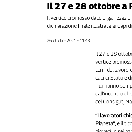
Il 27 e 28 ottobre a
Genova,
il
Il vertice promosso dalle organizzazion
sangue
della
dichiarazione finale illustrata ai Cap
ragione
120
26 ottobre 2021 • 11:48
anni
Cgil
Il 27 e 28 ottob
Collettiva
vertice promosso
Academy
temi del lavoro c
capi di Stato e 
Collettiva
Play
riuniranno sempre
Rubriche
dall’incontro che
Collettiva
del Consiglio, M
Talk
La
“I lavoratori ch
settimana
Pianeta”,
è il ti
Collettiva
giovedì in sei pan