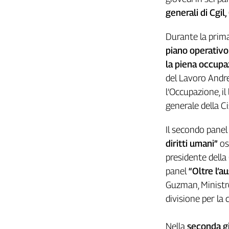
Girasoli
generali di Cgil,
Il
Sassolino
Durante la prima 
Linea
piano operativo 
Economica
la piena occupa
Tech
It
del Lavoro Andrea
Easy
l’Occupazione, il 
generale della Ci
Inserti
Idea
Il secondo pane
Diffusa
diritti umani”
os
InFlai
presidente della
panel
“Oltre l’au
Le
trasmissioni
Guzman, Ministro
tv
divisione per la
Work
in
Nella
seconda g
Progress