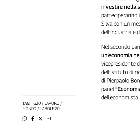
investire nella 
L'Italia
nel
parteciperanno il
Lavoro
Silva con un mes
dell’industria e 
Territori
Abruzzo-
Nel secondo pa
Molise
un’economia ne
Alto
vicepresidente 
Adige
dell’Istituto di
Basilicata
di Pierpaolo Bomb
Calabria
panel
“Economia 
Campania
dell’economista
Emilia-
TAG:
G20
LAVORO
Romagna
MONDO
LABOUR20
Friuli
Venezia
Giulia
Lazio