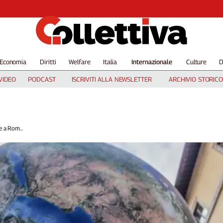
Economia
Diritti
Welfare
Italia
Internazionale
Culture
D
VIDEO
PODCAST
ISCRIVITI ALLA NEWSLETTER
ARCHIVIO STORICO
e a Rom...