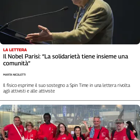
Cerca
Contatti
La
LA LETTERA
redazione
Il Nobel Parisi: “La solidarietà tiene insieme una
comunità”
Newsletter
MARTA NICOLETTI
Il fisico esprime il suo sostegno a Spin Time in una lettera rivolta
Social
agli attivisti e alle attiviste