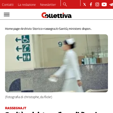
Contatti
La redazione
Newsletter
Video
Podcast
Home page
>
Archivio Storico
>
rassegna.it
>
Sanità, ministero dispon...
Dirette
Longform
Copertine
Economia
Lavoro
Ambiente
Diritti
Welfare
Italia
Internazionale
Culture
(fotografia di christophe, da flickr)
Categorie
RASSEGNA.IT