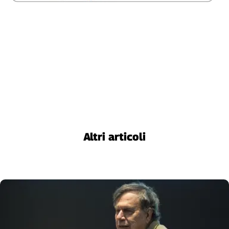
Liguria
Lombardia
Marche
Piemonte
Puglia
Sardegna
Sicilia
Toscana
Trentino
Umbria
Altri articoli
Valle
D'Aosta
Veneto
Archivio
Storico
1955-
2014