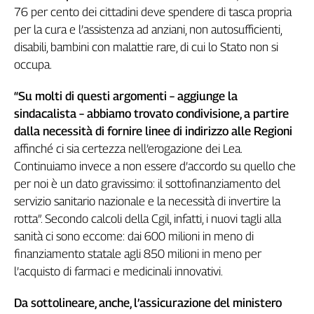
Girasoli
76 per cento dei cittadini deve spendere di tasca propria
Il
per la cura e l’assistenza ad anziani, non autosufficienti,
Sassolino
disabili, bambini con malattie rare, di cui lo Stato non si
Linea
occupa.
Economica
Tech
“Su molti di questi argomenti – aggiunge la
It
sindacalista – abbiamo trovato condivisione, a partire
Easy
dalla necessità di fornire linee di indirizzo alle Regioni
Inserti
affinché ci sia certezza nell’erogazione dei Lea.
Continuiamo invece a non essere d’accordo su quello che
Idea
per noi è un dato gravissimo: il sottofinanziamento del
Diffusa
servizio sanitario nazionale e la necessità di invertire la
InFlai
rotta”. Secondo calcoli della Cgil, infatti, i nuovi tagli alla
Le
sanità ci sono eccome: dai 600 milioni in meno di
trasmissioni
finanziamento statale agli 850 milioni in meno per
tv
l’acquisto di farmaci e medicinali innovativi.
Work
in
Da sottolineare, anche, l’assicurazione del ministero
Progress