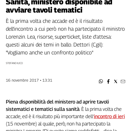
Sanità, ministero disponibile ad
Filcams
avviare tavoli tematici
Filctem
Fillea
È la prima volta che accade ed è il risultato
Filt
dell'incontro a cui però non ha partecipato il ministro
Fiom
Lorenzin. Lea, risorse, superticket, liste d'attesa:
Fisac
questi alcuni dei temi in ballo. Dettori (Cgil):
Flai
"Vogliamo anche un confronto politico"
Flc
STEFANO IUCCI
Fp
Nidil
Slc
16 novembre 2017 • 13:31
Spi
Inca
Piena disponibilità del ministero ad aprire tavoli
Caaf
sistematici e tematici sulla sanità
. È la prima volta che
Speciali
accade, ed è il risultato più importante dell’
incontro di ieri
(15 novembre) al quale, però, non ha partecipato la
G8
ministra Lorenzin. “Di questo siamo soddisfatti – dice la
di