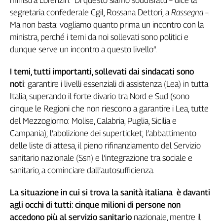
Genova,
segretaria confederale Cgil, Rossana Dettori, a
Rassegna
–.
il
Ma non basta: vogliamo quanto prima un incontro con la
sangue
ministra, perché i temi da noi sollevati sono politici e
della
dunque serve un incontro a questo livello”.
ragione
120
I temi, tutti importanti, sollevati dai sindacati sono
anni
noti
: garantire i livelli essenziali di assistenza (Lea) in tutta
Cgil
Italia, superando il forte divario tra Nord e Sud (sono
Collettiva
cinque le Regioni che non riescono a garantire i Lea, tutte
Academy
del Mezzogiorno: Molise, Calabria, Puglia, Sicilia e
Collettiva
Campania); l’abolizione dei superticket; l’abbattimento
Play
delle liste di attesa, il pieno rifinanziamento del Servizio
Rubriche
sanitario nazionale (Ssn) e l’integrazione tra sociale e
Collettiva
sanitario, a cominciare dall’autosufficienza.
Talk
La
La situazione in cui si trova la sanità italiana è davanti
settimana
agli occhi di tutti: cinque milioni di persone non
Collettiva
accedono più al servizio sanitario
nazionale, mentre il