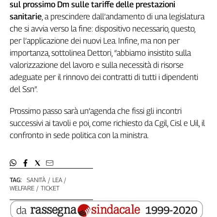
sul prossimo Dm sulle tariffe delle prestazioni
L'Italia
sanitarie
, a prescindere dall’andamento di una legislatura
nel
che si avvia verso la fine: dispositivo necessario, questo,
Lavoro
per l’applicazione dei nuovi Lea. Infine, ma non per
Territori
importanza, sottolinea Dettori, “abbiamo insistito sulla
valorizzazione del lavoro e sulla necessità di risorse
Abruzzo-
adeguate per il rinnovo dei contratti di tutti i dipendenti
Molise
del Ssn”.
Alto
Adige
Prossimo passo sarà un’agenda che fissi gli incontri
Basilicata
successivi ai tavoli e poi, come richiesto da Cgil, Cisl e Uil, il
Calabria
confronto in sede politica con la ministra.
Campania
Emilia-
Romagna
Friuli
TAG:
SANITÀ
LEA
Venezia
WELFARE
TICKET
Giulia
Lazio