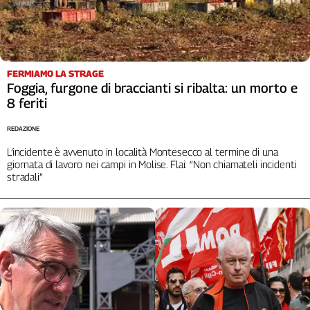
Cerca
Contatti
FERMIAMO LA STRAGE
Foggia, furgone di braccianti si ribalta: un morto e
La
8 feriti
redazione
REDAZIONE
L’incidente è avvenuto in località Montesecco al termine di una
Newsletter
giornata di lavoro nei campi in Molise. Flai: “Non chiamateli incidenti
stradali”
Social