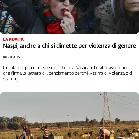
Liguria
Lombardia
Marche
Piemonte
Puglia
LA NOVITÀ
Sardegna
Naspi, anche a chi si dimette per violenza di genere
Sicilia
ROBERTA LISI
Toscana
Trentino
Circolare Inps riconosce il diritto alla Naspi anche alla lavoratrice
che firma la lettera di licenziamento perché vittima di violenza o di
Umbria
stalking
Valle
D'Aosta
Veneto
Archivio
Storico
1955-
2014