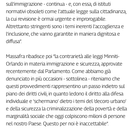
sull’immigrazione - continua - e, con essa, di istituti
Genova,
normativi obsoleti come l’attuale legge sulla cittadinanza,
il
la cui revisione è ormai urgente e improrogabile.
sangue
della
Altrettanto stringenti sono i temi inerenti l’accoglienza e
ragione
l’inclusione, che vanno garantite in maniera dignitosa e
120
diffusa”.
anni
Cgil
Massafra ribadisce poi “la contrarietà alle leggi Minniti-
Collettiva
Orlando in materia immigrazione e sicurezza, approvate
Academy
recentemente dal Parlamento. Come abbiamo già
denunciato in più occasioni - sottolinea - riteniamo che
Collettiva
Play
questi provvedimenti rappresentino un passo indietro sul
Rubriche
piano dei diritti civili, in quanto ledono il diritto alla difesa
individuale e ‘schermano’ dietro i temi del ‘decoro urbano’
Collettiva
Talk
e della sicurezza la criminalizzazione della povertà e della
La
marginalità sociale che oggi colpiscono milioni di persone
settimana
nel nostro Paese. Questo per noi è inaccettabile”.
Collettiva