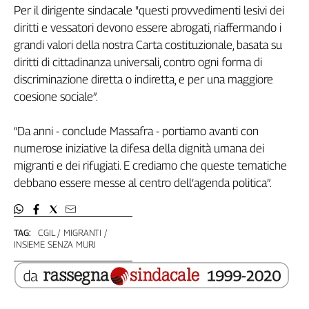
Girasoli
Per il dirigente sindacale "questi provvedimenti lesivi dei
Il
diritti e vessatori devono essere abrogati, riaffermando i
Sassolino
grandi valori della nostra Carta costituzionale, basata su
Linea
diritti di cittadinanza universali, contro ogni forma di
Economica
discriminazione diretta o indiretta, e per una maggiore
Tech
coesione sociale”.
It
Easy
“Da anni - conclude Massafra - portiamo avanti con
Inserti
numerose iniziative la difesa della dignità umana dei
migranti e dei rifugiati. E crediamo che queste tematiche
Idea
debbano essere messe al centro dell’agenda politica”.
Diffusa
InFlai
Le
TAG:
CGIL
MIGRANTI
trasmissioni
INSIEME SENZA MURI
tv
Work
in
Progress