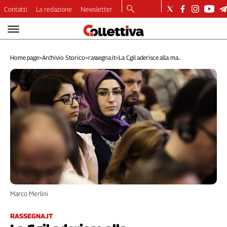
Contatti
La redazione
Newsletter
Video
Podcast
Home page
>
Archivio Storico
>
rassegna.it
>
La Cgil aderisce alla ma...
Dirette
Longform
Copertine
Economia
Lavoro
Ambiente
Diritti
Welfare
Italia
Internazionale
Marco Merlini
Culture
Categorie
RASSEGNA.IT