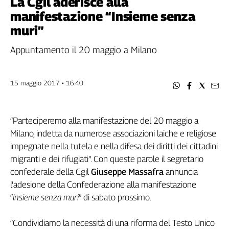
La Cgil aderisce alla
Filcams
manifestazione “Insieme senza
Filctem
muri”
Fillea
Filt
Appuntamento il 20 maggio a Milano
Fiom
Fisac
15 maggio 2017 • 16:40
Flai
Flc
Fp
“Parteciperemo alla manifestazione del 20 maggio a
Nidil
Milano, indetta da numerose associazioni laiche e religiose
Slc
impegnate nella tutela e nella difesa dei diritti dei cittadini
Spi
migranti e dei rifugiati”. Con queste parole il segretario
Inca
confederale della Cgil
Giuseppe Massafra
annuncia
Caaf
l'adesione della Confederazione alla manifestazione
“
Insieme senza muri
” di sabato prossimo.
Speciali
G8
“Condividiamo la necessità di una riforma del Testo Unico
di