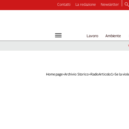
Contatti
La redazione
Newsletter
Video
Podcast
Dirette
Lavoro
Ambiente
Longform
Copertine
Economia
Lavoro
Ambiente
Home page
>
Archivio Storico
>
RadioArticolo1
>
Se la viol
Diritti
Welfare
Italia
Internazionale
Culture
Categorie