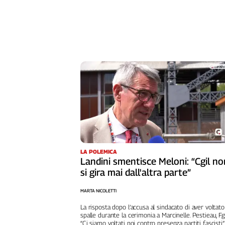
Girasoli
Il
Sassolino
Linea
Economica
Tech
It
Easy
Inserti
Idea
Diffusa
InFlai
LA POLEMICA
Landini smentisce Meloni: “Cgil no
Le
si gira mai dall'altra parte”
trasmissioni
tv
MARTA NICOLETTI
Work
La risposta dopo l’accusa al sindacato di aver voltato
in
spalle durante la cerimonia a Marcinelle. Pestieau, Fg
Progress
“Ci siamo voltati noi contro presenza partiti fascisti”