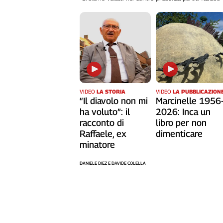
L'Italia
nel
Lavoro
Territori
Abruzzo-
Molise
VIDEO
LA STORIA
VIDEO
LA PUBBLICAZION
Alto
“Il diavolo non mi
Marcinelle 1956
Adige
ha voluto”: il
2026: Inca un
Basilicata
racconto di
libro per non
Calabria
Raffaele, ex
dimenticare
Campania
minatore
Emilia-
DANIELE DIEZ E DAVIDE COLELLA
Romagna
Friuli
Venezia
Giulia
Lazio