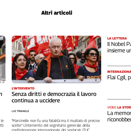
Altri articoli
LA LETTERA
Il Nobel Pa
insieme u
INTERNAZION
Flai Cgil,
L'INTERVENTO
n
Senza diritti e democrazia il lavoro
continua a uccidere
VIDEO
LA STOR
LUC TRIANGLE
La memori
riconobber
 le
“Marcinelle non fu una fatalità ma il risultato di precise
tb:
scelte”. L’intervento del segretario generale della
confederazione internazionale dei sindacati ITUC