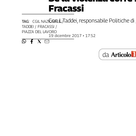
Fracassi
Genova,
il
sangue
Con L.Taddei, responsabile Politiche di
TAG:
CGIL NAZIONALE
della
TADDEI
FRACASSI
PIAZZA DEL LAVORO
ragione
19 dicembre 2017 • 17:52
120
anni
Cgil
Collettiva
Academy
Collettiva
Play
Rubriche
Collettiva
Talk
La
settimana
Collettiva