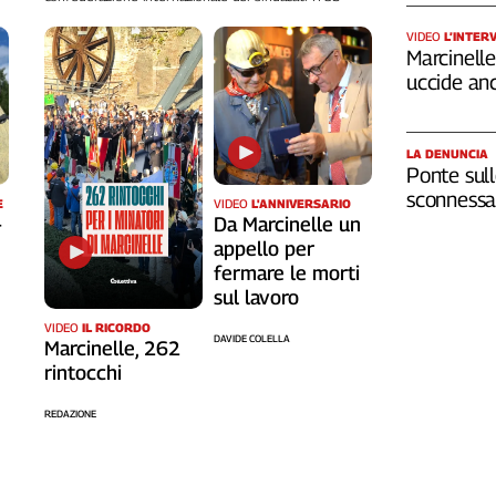
VIDEO
L’INTER
Marcinelle,
uccide an
LA DENUNCIA
Ponte sull
sconnessa 
VIDEO
L'ANNIVERSARIO
E
Da Marcinelle un
-
appello per
fermare le morti
sul lavoro
VIDEO
IL RICORDO
DAVIDE COLELLA
Marcinelle, 262
rintocchi
REDAZIONE