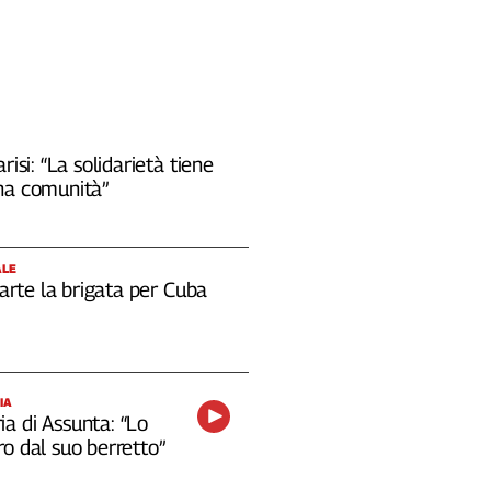
risi: “La solidarietà tiene
na comunità”
ALE
 parte la brigata per Cuba
IA
a di Assunta: “Lo
o dal suo berretto”