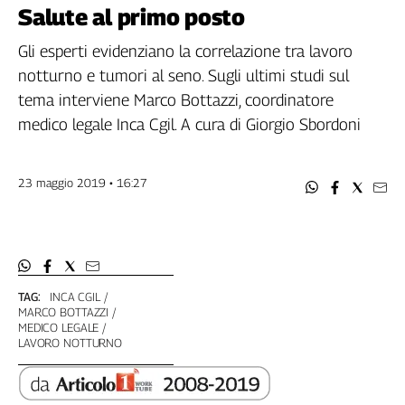
Filcams
Salute al primo posto
Filctem
Gli esperti evidenziano la correlazione tra lavoro
Fillea
notturno e tumori al seno. Sugli ultimi studi sul
Filt
tema interviene Marco Bottazzi, coordinatore
Fiom
medico legale Inca Cgil. A cura di Giorgio Sbordoni
Fisac
Flai
Flc
23 maggio 2019 • 16:27
Fp
Nidil
Slc
Spi
Inca
TAG:
INCA CGIL
MARCO BOTTAZZI
Caaf
MEDICO LEGALE
LAVORO NOTTURNO
Speciali
G8
di