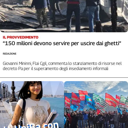
L'Italia
nel
Lavoro
Territori
IL PROVVEDIMENTO
Abruzzo-
“150 milioni devono servire per uscire dai ghetti”
Molise
Alto
REDAZIONE
Adige
Giovanni Mininni, Flai Cgil, commenta lo stanziamento di risorse nel
Basilicata
decreto Pa per il superamento degli insediamenti informali
Calabria
Campania
Emilia-
Romagna
Friuli
Venezia
Giulia
Lazio