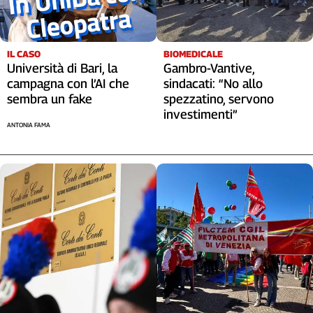
Liguria
Lombardia
Marche
IL CASO
BIOMEDICALE
Piemonte
Università di Bari, la
Gambro-Vantive,
Puglia
campagna con l’AI che
sindacati: “No allo
Sardegna
sembra un fake
spezzatino, servono
Sicilia
investimenti”
ANTONIA FAMA
Toscana
Trentino
Umbria
Valle
D'Aosta
Veneto
Archivio
Storico
1955-
2014