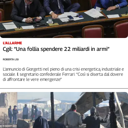
Girasoli
Il
Sassolino
Linea
Economica
Tech
It
L’ALLARME
Easy
Cgil: “Una follia spendere 22 miliardi in armi”
Inserti
ROBERTA LISI
L’annuncio di Giorgetti nel pieno di una crisi energetica, industriale e
Idea
sociale. Il segretario confederale Ferrari: “Così si diserta dal dovere
Diffusa
di affrontare le vere emergenze”
InFlai
Le
trasmissioni
tv
Work
in
Progress