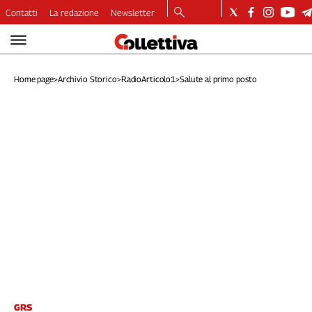
Contatti
La redazione
Newsletter
Video
Podcast
Home page
>
Archivio Storico
>
RadioArticolo1
>
Salute al primo posto
Dirette
Longform
Copertine
Economia
Lavoro
Ambiente
Diritti
Welfare
Italia
Internazionale
Culture
Categorie
GRS