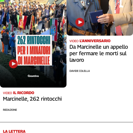
Cerca
Contatti
L'ANNIVERSARIO
VIDEO
La
Da Marcinelle un appello
redazione
per fermare le morti sul
lavoro
Newsletter
DAVIDE COLELLA
Social
IL RICORDO
VIDEO
Marcinelle, 262 rintocchi
REDAZIONE
LA LETTERA