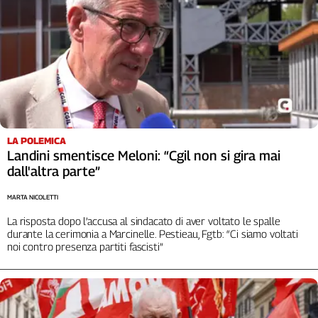
Girasoli
Il
Sassolino
Linea
Economica
Tech
It
Easy
LA POLEMICA
Inserti
Landini smentisce Meloni: “Cgil non si gira mai
dall'altra parte”
Idea
Diffusa
MARTA NICOLETTI
InFlai
La risposta dopo l’accusa al sindacato di aver voltato le spalle
durante la cerimonia a Marcinelle. Pestieau, Fgtb: “Ci siamo voltati
Le
noi contro presenza partiti fascisti”
trasmissioni
tv
Work
in
Progress