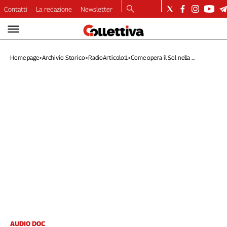
Contatti
La redazione
Newsletter
Video
Podcast
Home page
>
Archivio Storico
>
RadioArticolo1
>
Come opera il Sol nella ...
Dirette
Longform
Copertine
Economia
Lavoro
Ambiente
Diritti
Welfare
Italia
Internazionale
Culture
Categorie
AUDIO DOC