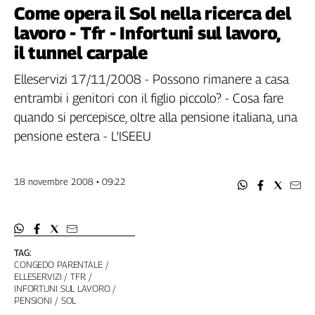
Filcams
Come opera il Sol nella ricerca del
Filctem
lavoro - Tfr - Infortuni sul lavoro,
Fillea
il tunnel carpale
Filt
Elleservizi 17/11/2008 - Possono rimanere a casa
Fiom
entrambi i genitori con il figlio piccolo? - Cosa fare
Fisac
quando si percepisce, oltre alla pensione italiana, una
Flai
pensione estera - L'ISEEU
Flc
Fp
Nidil
18 novembre 2008 • 09:22
Slc
Spi
Inca
Caaf
TAG:
CONGEDO PARENTALE
Speciali
ELLESERVIZI
TFR
INFORTUNI SUL LAVORO
G8
PENSIONI
SOL
di