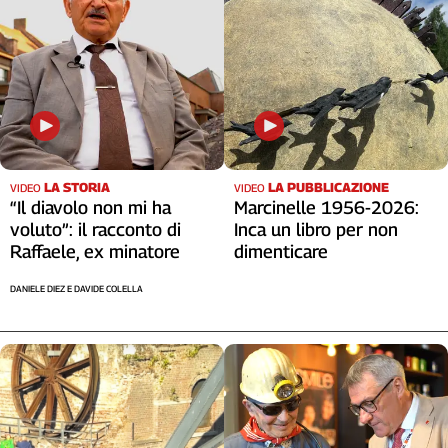
Liguria
Lombardia
Marche
Piemonte
Puglia
Sardegna
Sicilia
Toscana
LA STORIA
LA PUBBLICAZIONE
VIDEO
VIDEO
“Il diavolo non mi ha
Marcinelle 1956-2026:
Trentino
voluto”: il racconto di
Inca un libro per non
Umbria
Raffaele, ex minatore
dimenticare
Valle
D'Aosta
DANIELE DIEZ E DAVIDE COLELLA
Veneto
Archivio
Storico
1955-
2014