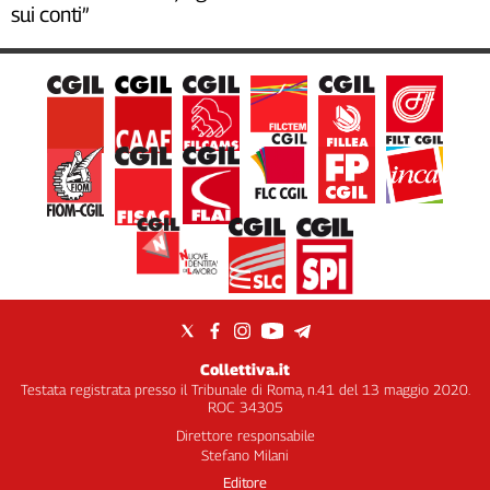
sui conti”
Collettiva.it
Testata registrata presso il Tribunale di Roma, n.41 del 13 maggio 2020.
ROC 34305
Direttore responsabile
Stefano Milani
Editore