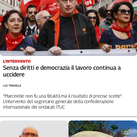
L'Italia
nel
Lavoro
Territori
Abruzzo-
Molise
Alto
L'INTERVENTO
Adige
Senza diritti e democrazia il lavoro continua a
Basilicata
uccidere
Calabria
LUC TRIANGLE
Campania
Emilia-
“Marcinelle non fu una fatalità ma il risultato di precise scelte”.
L’intervento del segretario generale della confederazione
Romagna
internazionale dei sindacati ITUC
Friuli
Venezia
Giulia
Lazio