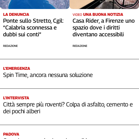
Cerca
LA DENUNCIA
UNA BUONA NOTIZIA
VIDEO
Ponte sullo Stretto, Cgil:
Casa Rider, a Firenze uno
“Calabria sconnessa e
spazio dove i diritti
Contatti
dubbi sui conti”
diventano accessibili
La
REDAZIONE
REDAZIONE
redazione
L’EMERGENZA
Newsletter
Spin Time, ancora nessuna soluzione
Social
L’INTERVISTA
Città sempre più roventi? Colpa di asfalto, cemento e
dei pochi alberi
PADOVA