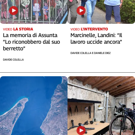
Liguria
Lombardia
Marche
Piemonte
LA STORIA
L’INTERVENTO
VIDEO
VIDEO
Puglia
La memoria di Assunta
Marcinelle, Landini: “Il
Sardegna
“Lo riconobbero dal suo
lavoro uccide ancora”
berretto”
Sicilia
DAVIDE COLELLA E DANIELE DIEZ
Toscana
DAVIDE COLELLA
Trentino
Umbria
Valle
D'Aosta
Veneto
Archivio
Storico
1955-
2014