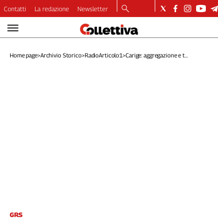
Contatti
La redazione
Newsletter
Video
Podcast
Home page
>
Archivio Storico
>
RadioArticolo1
>
Carige: aggregazione e t...
Dirette
Longform
Copertine
Economia
Lavoro
Ambiente
Diritti
Welfare
Italia
Internazionale
Culture
Categorie
GRS