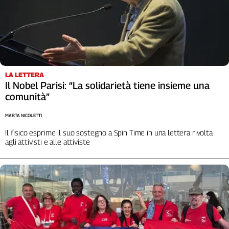
Girasoli
Il
Sassolino
Linea
Economica
Tech
It
LA LETTERA
Il Nobel Parisi: “La solidarietà tiene insieme una
Easy
comunità”
Inserti
MARTA NICOLETTI
Idea
Il fisico esprime il suo sostegno a Spin Time in una lettera rivolta
Diffusa
agli attivisti e alle attiviste
InFlai
Le
trasmissioni
tv
Work
in
Progress