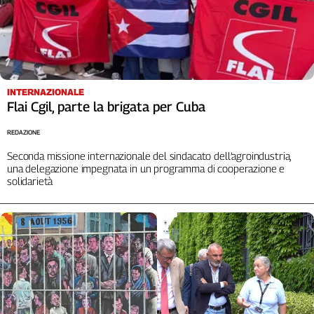
L'Italia
nel
Lavoro
Territori
INTERNAZIONALE
Abruzzo-
Flai Cgil, parte la brigata per Cuba
Molise
Alto
REDAZIONE
Adige
Seconda missione internazionale del sindacato dell’agroindustria,
Basilicata
una delegazione impegnata in un programma di cooperazione e
solidarietà
Calabria
Campania
Emilia-
Romagna
Friuli
Venezia
Giulia
Lazio