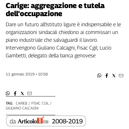
Filcams
Carige: aggregazione e tutela
Filctem
dell'occupazione
Fillea
Dare un futuro all'Istituto ligure è indispensabile e le
Filt
organizzazioni sindacali chiedono ai commissari un
Fiom
piano industriale che salvaguardi il lavoro.
Fisac
Intervengono Giuliano Calcagni, Fisac Cgil; Lucio
Flai
Gambetti, delegato della banca genovese
Flc
Fp
Nidil
11 gennaio 2019 • 10:58
Slc
Spi
Inca
Caaf
TAG:
CARIGE
FISAC CGIL
GIULIANO CALCAGNI
Speciali
G8
di