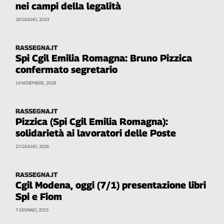
nei campi della legalità
Filcams
Filctem
18 GIUGNO, 2019
Fillea
Filt
RASSEGNA.IT
Spi Cgil Emilia Romagna: Bruno Pizzica
Fiom
confermato segretario
Fisac
14 NOVEMBRE, 2018
Flai
Flc
Fp
RASSEGNA.IT
Pizzica (Spi Cgil Emilia Romagna):
Nidil
solidarietà ai lavoratori delle Poste
Slc
23 GIUGNO, 2016
Spi
Inca
RASSEGNA.IT
Caaf
Cgil Modena, oggi (7/1) presentazione libri
Spi e Fiom
Speciali
7 GENNAIO, 2015
G8
di