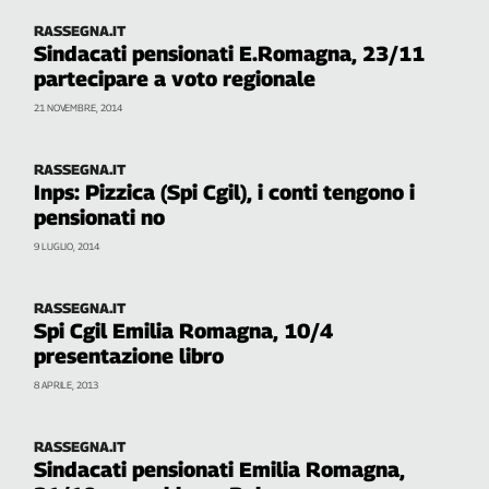
Genova,
RASSEGNA.IT
il
Sindacati pensionati E.Romagna, 23/11
sangue
partecipare a voto regionale
della
21 NOVEMBRE, 2014
ragione
120
anni
RASSEGNA.IT
Inps: Pizzica (Spi Cgil), i conti tengono i
Cgil
pensionati no
Collettiva
Academy
9 LUGLIO, 2014
Collettiva
Play
RASSEGNA.IT
Spi Cgil Emilia Romagna, 10/4
Rubriche
presentazione libro
Collettiva
8 APRILE, 2013
Talk
La
settimana
RASSEGNA.IT
Collettiva
Sindacati pensionati Emilia Romagna,