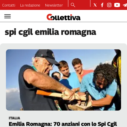
Contatti
La redazione
Newsletter
Video
Podcast
spi
cgil emilia romagna
Dirette
Longform
Copertine
Economia
Lavoro
Ambiente
Diritti
Welfare
Italia
Internazionale
Culture
ITALIA
Categorie
Emilia Romagna: 70 anziani con lo Spi Cgil