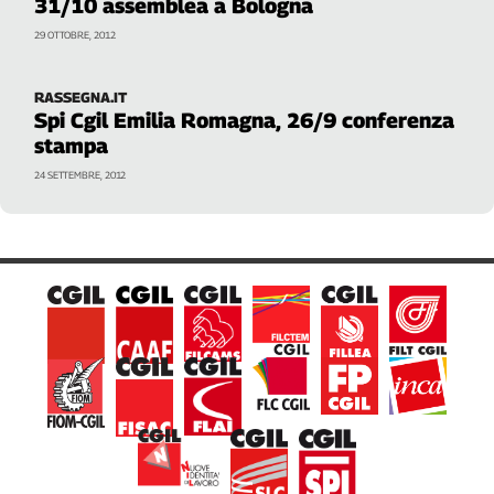
31/10 assemblea a Bologna
Girasoli
Il
29 OTTOBRE, 2012
Sassolino
Linea
RASSEGNA.IT
Economica
Spi Cgil Emilia Romagna, 26/9 conferenza
Tech
stampa
It
24 SETTEMBRE, 2012
Easy
Inserti
Idea
Diffusa
InFlai
Le
trasmissioni
tv
Work
in
Progress