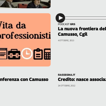
altri il lavoro autonomo è una scelta
duratura. Ma piena di ostacoli e
difficoltà
DI P. DI NICOLA
PODCAST
GRS
La nuova frontiera de
Camusso, Cgil
4 OTTOBRE, 2013
RASSEGNA.IT
conferenza con Camusso
Credito: nasce associa
24 OTTOBRE, 2012