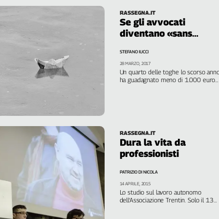
RASSEGNA.IT
Se gli avvocati
diventano «sans
papier»
STEFANO IUCCI
28 MARZO, 2017
Un quarto delle toghe lo scorso ann
ha guadagnato meno di 1.000 euro
al mese. Sono i più giovani: lavorano
nei grandi studi formalmente come
autonomi, ma di fatto alla completa
dipendenza del titolare. Un'inchiesta
di
Rassegna e Radioarticolo1
RASSEGNA.IT
Dura la vita da
professionisti
PATRIZIO DI NICOLA
14 APRILE, 2015
Lo studio sul lavoro autonomo
dell'Associazione Trentin. Solo il 13%
del campione si considera un
dipendente mascherato. Per tutti gli