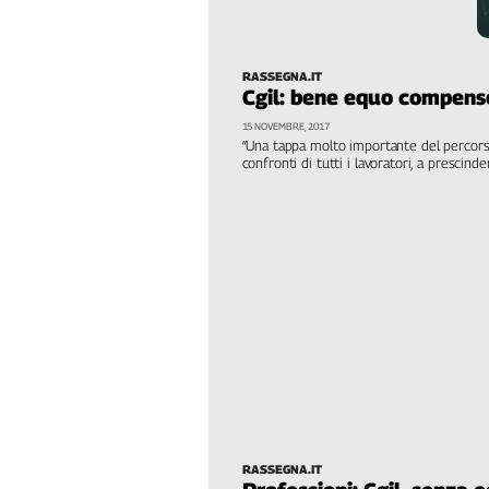
davanti a nuove sfide
Filcams
Filctem
Fillea
RASSEGNA.IT
Cgil: bene equo compens
Filt
Fiom
15 NOVEMBRE, 2017
“Una tappa molto importante del percorso 
Fisac
confronti di tutti i lavoratori, a prescind
Flai
Flc
Fp
Nidil
Slc
Spi
Inca
Caaf
Speciali
G8
RASSEGNA.IT
di