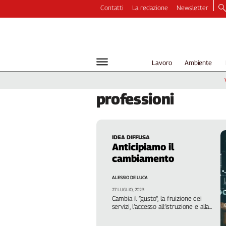
Contatti
La redazione
Newsletter
Video
Podcast
Dirette
Lavoro
Ambiente
Longform
Copertine
professioni
Economia
Lavoro
Ambiente
IDEA DIFFUSA
Diritti
Anticipiamo il
Welfare
cambiamento
Italia
ALESSIO DE LUCA
Internazionale
27 LUGLIO, 2023
Culture
Cambia il “gusto”, la fruizione dei
servizi, l’accesso all’istruzione e alla
Categorie
formazione, l’assistenza sanitaria.
Tutti fattori che mettono la Cgil