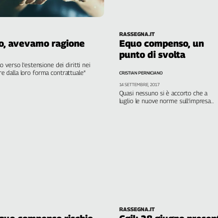
tutele collettive
RASSEGNA.IT
o, avevamo ragione
Equo compenso, un
punto di svolta
verso l'estensione dei diritti nei
ere dalla loro forma contrattuale"
CRISTIAN PERNICIANO
14 SETTEMBRE, 2017
Quasi nessuno si è accorto che a
luglio le nuove norme sull’impresa
sociale hanno per la prima volta
parametrato i compensi degli
autonomi al contratto nazionale. Una
scelta che cambia lo stato dell’arte
RASSEGNA.IT