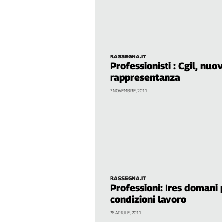
Liguria
Lombardia
Marche
Piemonte
Puglia
RASSEGNA.IT
Professionisti : Cgil, nuo
Sardegna
rappresentanza
Sicilia
7 NOVEMBRE, 2011
Toscana
Trentino
Umbria
Valle
D'Aosta
Veneto
Archivio
RASSEGNA.IT
Storico
Professioni: Ires domani 
1955-
condizioni lavoro
2014
26 APRILE, 2011