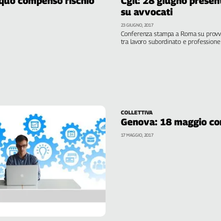
 equo compenso rischio
Cgil: 28 giugno presen
su avvocati
23 GIUGNO, 2017
Conferenza stampa a Roma su provve
tra lavoro subordinato e professione
COLLETTIVA
Genova: 18 maggio con
17 MAGGIO, 2017