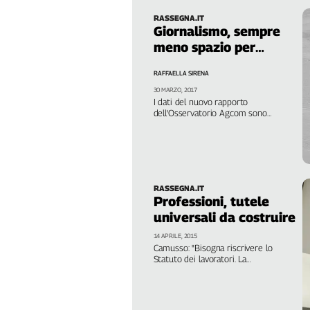
Girasoli
RASSEGNA.IT
Il
Giornalismo, sempre
Sassolino
meno spazio per
Linea
giovani e donne
Economica
RAFFAELLA SIRENA
Tech
30 MARZO, 2017
It
I dati del nuovo rapporto
dell'Osservatorio Agcom sono
Easy
sconfortanti: mancano le tutele
retributive, esplode il precariato,
Inserti
aumentano le minacce. La
componente femminile resta
marginale nei luoghi decisionali e nei
Idea
posti di potere
Diffusa
RASSEGNA.IT
Professioni, tutele
InFlai
universali da costruire
Le
14 APRILE, 2015
trasmissioni
Camusso: "Bisogna riscrivere lo
tv
Statuto dei lavoratori. La
contrattazione deve essere un punto
Work
di riferimento per tutti, per superare
le diseguaglianze fra lavoratori
in
dipendenti e autonomi". La
Progress