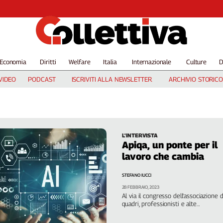
Economia
Diritti
Welfare
Italia
Internazionale
Culture
D
VIDEO
PODCAST
ISCRIVITI ALLA NEWSLETTER
ARCHIVIO STORICO
L'INTERVISTA
Apiqa, un ponte per il
lavoro che cambia
STEFANO IUCCI
28 FEBBRAIO, 2023
Al via il congresso dell'associazione d
quadri, professionisti e alte
professionalità della Cgil. Cochi: in
questo mondo cresce il bisogno di