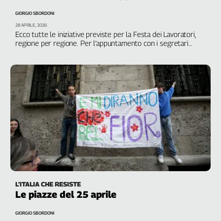
Filcams
GIORGIO SBORDONI
Filctem
28 APRILE, 2026
Fillea
Ecco tutte le iniziative previste per la Festa dei Lavoratori,
regione per regione. Per l’appuntamento con i segretari
Filt
generali di Cgil, Cisl, Uil nazionali, Maurizio Landini, Daniela
Fiom
Fumarola, Pierpaolo Bombardieri, è stata scelta Piazza del
Mercato a Marghera, provincia di Venezia
Fisac
Flai
Flc
Fp
Nidil
Slc
Spi
Inca
Caaf
L’ITALIA CHE RESISTE
Le piazze del 25 aprile
Speciali
G8
GIORGIO SBORDONI
di