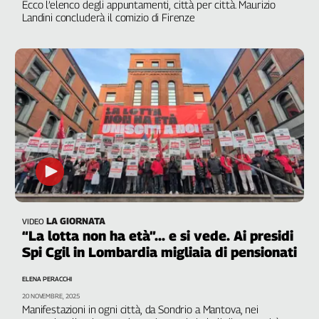
Girasoli
Ecco l’elenco degli appuntamenti, città per città. Maurizio
Landini concluderà il comizio di Firenze
Il
Sassolino
Linea
Economica
Tech
It
Easy
Inserti
Idea
Diffusa
InFlai
LA GIORNATA
VIDEO
“La lotta non ha età”... e si vede. Ai presidi
Le
trasmissioni
Spi Cgil in Lombardia migliaia di pensionati
tv
ELENA PERACCHI
Work
20 NOVEMBRE, 2025
in
Manifestazioni in ogni città, da Sondrio a Mantova, nei
Progress