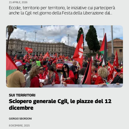
21 APRILE, 2026
Genova,
Eccole, territorio per territorio, le iniziative cui parteciperà
il
anche la Cgil nel giorno della Festa della Liberazione dal
nazifascismo
sangue
della
ragione
120
anni
Cgil
Collettiva
Academy
Collettiva
Play
Rubriche
SUI TERRITORI
Collettiva
Sciopero generale Cgil, le piazze del 12
Talk
dicembre
La
settimana
GIORGIO SBORDONI
Collettiva
8 DICEMBRE, 2025