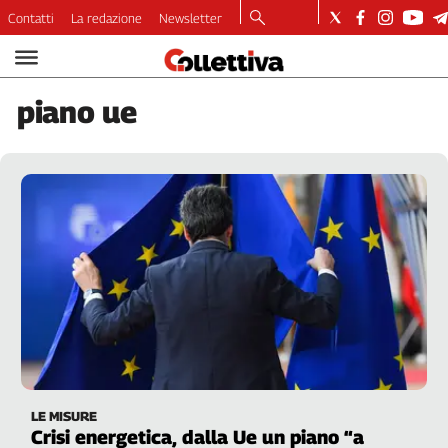
Contatti
La redazione
Newsletter
Video
Podcast
piano
ue
Dirette
Longform
Copertine
Economia
Lavoro
Ambiente
Diritti
Welfare
Italia
Internazionale
Culture
LE MISURE
Categorie
Crisi energetica, dalla Ue un piano “a