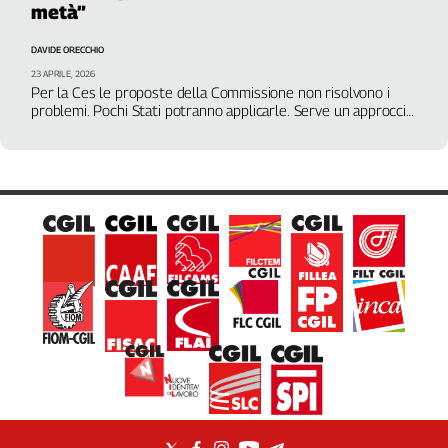
metà”
Filcams
Filctem
DAVIDE ORECCHIO
Fillea
23 APRILE, 2026
Filt
Per la Ces le proposte della Commissione non risolvono i
problemi. Pochi Stati potranno applicarle. Serve un approccio
Fiom
più radicale, come ai tempi del Covid
Fisac
Flai
Flc
Fp
Nidil
Slc
Spi
Inca
Caaf
Speciali
G8
di