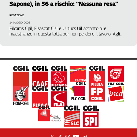
Sapone), in 56 a rischio: “Nessuna resa”
Filcams
Filctem
REDAZIONE
Fillea
14 MAGGIO, 2026
Filt
Filcams Cgil, Fisascat Cisl e Uiltucs Uil accanto alle
maestranze in questa lotta per non perdere il lavoro. Agli
Fiom
addetti la solidarietà di Tomaso Montanari che sottolinea
Fisac
quanto sia “arcaica questa idea della proprietà del lavoro, ‘è
mio e lo sposto quando e come voglio’” e quanto sia lontana
Flai
da ciò che dice la Costituzione
Flc
Fp
Nidil
Slc
Spi
Inca
Caaf
Speciali
G8
di