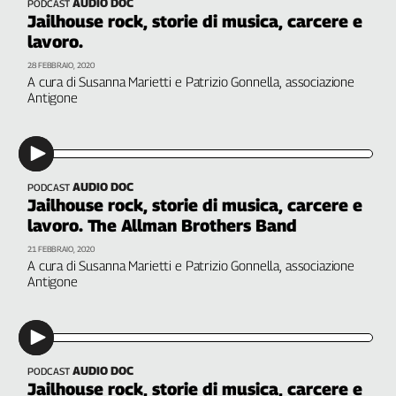
AUDIO DOC
PODCAST
Filcams
Jailhouse rock, storie di musica, carcere e
Filctem
lavoro.
Fillea
28 FEBBRAIO, 2020
Filt
A cura di Susanna Marietti e Patrizio Gonnella, associazione
Antigone
Fiom
Fisac
Flai
Flc
AUDIO DOC
PODCAST
Fp
Jailhouse rock, storie di musica, carcere e
Nidil
lavoro. The Allman Brothers Band
Slc
21 FEBBRAIO, 2020
Spi
A cura di Susanna Marietti e Patrizio Gonnella, associazione
Antigone
Inca
Caaf
Speciali
AUDIO DOC
PODCAST
G8
Jailhouse rock, storie di musica, carcere e
di