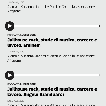
Girasoli
24 GENNAIO, 2020
A cura di Susanna Marietti e Patrizio Gonnella, associazione
Il
Antigone
Sassolino
Linea
Economica
Tech
It
AUDIO DOC
PODCAST
Jailhouse rock, storie di musica, carcere e
Easy
lavoro. Eminem
Inserti
17 GENNAIO, 2020
A cura di Susanna Marietti e Patrizio Gonnella, associazione
Idea
Antigone
Diffusa
InFlai
Le
trasmissioni
AUDIO DOC
PODCAST
tv
Jailhouse rock, storie di musica, carcere e
lavoro. Angelo Branduardi
Work
in
10 GENNAIO, 2020
A cura di Susanna Marietti e Patrizio Gonnella, associazione
Progress