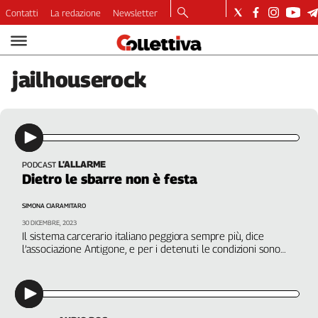
Contatti
La redazione
Newsletter
Video
Podcast
jailhouserock
Dirette
Longform
Copertine
Economia
Lavoro
L’ALLARME
PODCAST
Dietro le sbarre non è festa
Ambiente
Diritti
SIMONA CIARAMITARO
Welfare
30 DICEMBRE, 2023
Il sistema carcerario italiano peggiora sempre più, dice
Italia
l’associazione Antigone, e per i detenuti le condizioni sono
Internazionale
sempre più insopportabili
Culture
Categorie