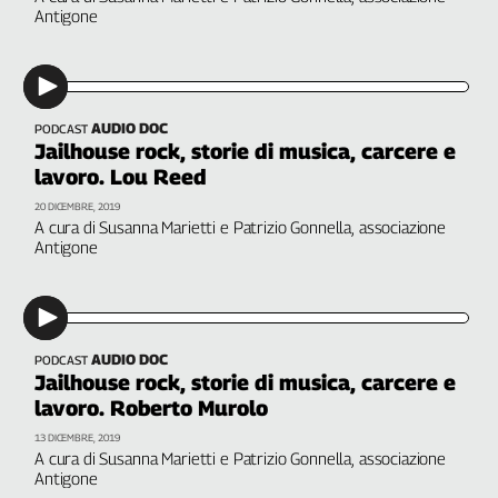
Antigone
L'Italia
nel
Lavoro
Territori
AUDIO DOC
PODCAST
Jailhouse rock, storie di musica, carcere e
Abruzzo-
lavoro. Lou Reed
Molise
Alto
20 DICEMBRE, 2019
A cura di Susanna Marietti e Patrizio Gonnella, associazione
Adige
Antigone
Basilicata
Calabria
Campania
Emilia-
AUDIO DOC
PODCAST
Romagna
Jailhouse rock, storie di musica, carcere e
Friuli
lavoro. Roberto Murolo
Venezia
13 DICEMBRE, 2019
Giulia
A cura di Susanna Marietti e Patrizio Gonnella, associazione
Lazio
Antigone