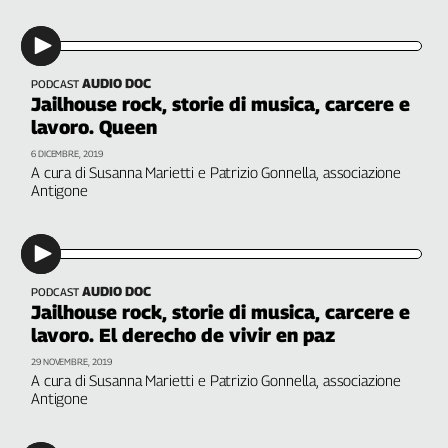
Liguria
Lombardia
Marche
AUDIO DOC
Piemonte
PODCAST
Jailhouse rock, storie di musica, carcere e
Puglia
lavoro. Queen
Sardegna
6 DICEMBRE, 2019
Sicilia
A cura di Susanna Marietti e Patrizio Gonnella, associazione
Toscana
Antigone
Trentino
Umbria
Valle
D'Aosta
AUDIO DOC
PODCAST
Jailhouse rock, storie di musica, carcere e
Veneto
lavoro. El derecho de vivir en paz
Archivio
29 NOVEMBRE, 2019
Storico
A cura di Susanna Marietti e Patrizio Gonnella, associazione
1955-
Antigone
2014