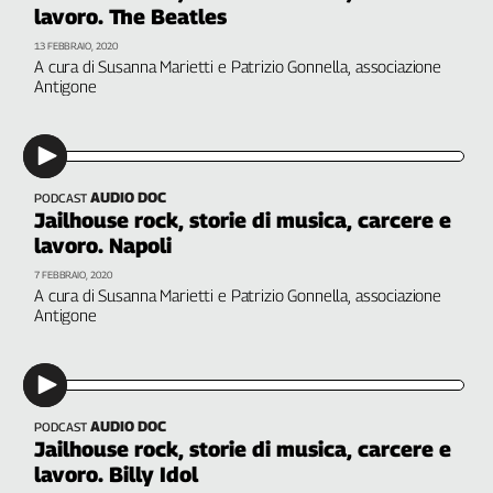
lavoro. The Beatles
Genova,
il
13 FEBBRAIO, 2020
A cura di Susanna Marietti e Patrizio Gonnella, associazione
sangue
Antigone
della
ragione
120
anni
Cgil
AUDIO DOC
PODCAST
Jailhouse rock, storie di musica, carcere e
Collettiva
lavoro. Napoli
Academy
7 FEBBRAIO, 2020
Collettiva
A cura di Susanna Marietti e Patrizio Gonnella, associazione
Play
Antigone
Rubriche
Collettiva
Talk
La
AUDIO DOC
PODCAST
Jailhouse rock, storie di musica, carcere e
settimana
Collettiva
lavoro. Billy Idol