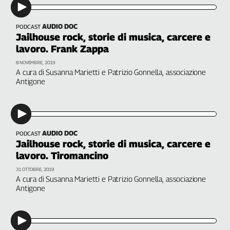
Cerca
AUDIO DOC
PODCAST
Jailhouse rock, storie di musica, carcere e
Contatti
lavoro. Frank Zappa
8 NOVEMBRE, 2019
A cura di Susanna Marietti e Patrizio Gonnella, associazione
La
Antigone
redazione
Newsletter
AUDIO DOC
PODCAST
Jailhouse rock, storie di musica, carcere e
Social
lavoro. Tiromancino
31 OTTOBRE, 2019
A cura di Susanna Marietti e Patrizio Gonnella, associazione
Antigone