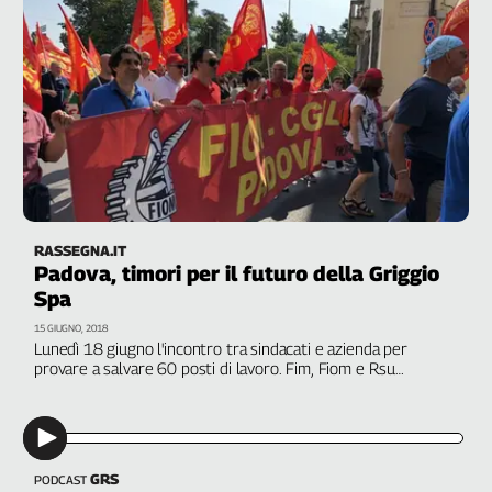
Girasoli
Il
Sassolino
Linea
Economica
Tech
It
Easy
Inserti
RASSEGNA.IT
Idea
Padova, timori per il futuro della Griggio
Diffusa
Spa
InFlai
15 GIUGNO, 2018
Lunedì 18 giugno l'incontro tra sindacati e azienda per
Le
provare a salvare 60 posti di lavoro. Fim, Fiom e Rsu
trasmissioni
chiedono "un piano industriale credibile per le banche" che
tv
venga "rafforzato dalla presenza di partner esterni"
Work
in
GRS
PODCAST
Progress