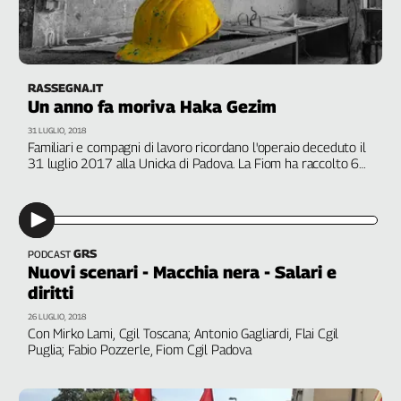
Genova,
il
sangue
della
RASSEGNA.IT
ragione
Un anno fa moriva Haka Gezim
120
31 LUGLIO, 2018
anni
Familiari e compagni di lavoro ricordano l'operaio deceduto il
Cgil
31 luglio 2017 alla Unicka di Padova. La Fiom ha raccolto 6
mila euro per la moglie e le figlie
Collettiva
Academy
Collettiva
Play
GRS
PODCAST
Nuovi scenari - Macchia nera - Salari e
Rubriche
diritti
Collettiva
26 LUGLIO, 2018
Talk
Con Mirko Lami, Cgil Toscana; Antonio Gagliardi, Flai Cgil
La
Puglia; Fabio Pozzerle, Fiom Cgil Padova
settimana
Collettiva