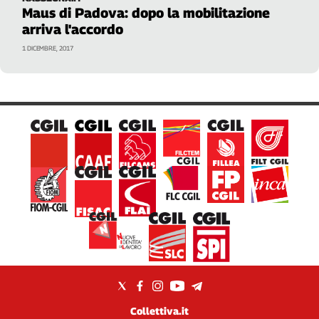
Liguria
Maus di Padova: dopo la mobilitazione
Lombardia
arriva l'accordo
Marche
1 DICEMBRE, 2017
Piemonte
Puglia
Sardegna
Sicilia
Toscana
Trentino
Umbria
Valle
D'Aosta
Veneto
Archivio
Storico
1955-
2014
Collettiva.it