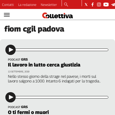
Contatti
La redazione
Newsletter
Video
Podcast
fiom
cgil padova
Dirette
Longform
Copertine
Economia
Lavoro
GRS
PODCAST
Il lavoro in lutto cerca giustizia
Ambiente
Diritti
13 SETTEMBRE, 2019
Nello stesso giorno della strage nel pavese, i morti sul
Welfare
lavoro salgono a 1000. Intanto 6 indagati per la tragedia
Italia
delle Acciaierie Venete. Parla Loris Scarpa, Fiom Cgil Padova.
Un commento di Chiara Saraceno, sociologa. A cura di Martina
Internazionale
Toti
Culture
GRS
PODCAST
Categorie
O ti fermi o muori