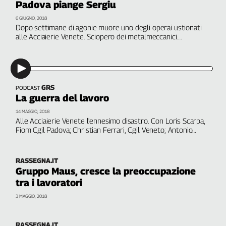
Padova piange Sergiu
L'Italia
6 GIUGNO, 2018
nel
Dopo settimane di agonie muore uno degli operai ustionati
Lavoro
alle Acciaierie Venete. Sciopero dei metalmeccanici.
Interviene Loris Scarpa, Fiom Cgil provinciale
Territori
Abruzzo-
Molise
GRS
PODCAST
Alto
La guerra del lavoro
Adige
14 MAGGIO, 2018
Basilicata
Alle Acciaierie Venete l'ennesimo disastro. Con Loris Scarpa,
Fiom Cgil Padova; Christian Ferrari, Cgil Veneto; Antonio
Calabria
Boccuzzi, sopravvissuto Thyssenkrupp Torino. A cura di
Campania
Martina Toti
Emilia-
RASSEGNA.IT
Romagna
Gruppo Maus, cresce la preoccupazione
tra i lavoratori
Friuli
Venezia
3 MAGGIO, 2018
Giulia
Lazio
RASSEGNA.IT