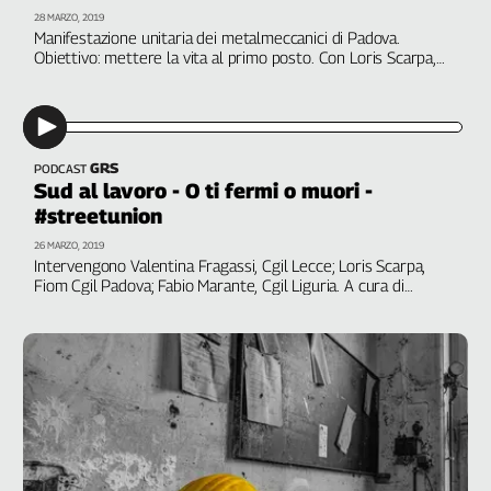
Filcams
28 MARZO, 2019
Manifestazione unitaria dei metalmeccanici di Padova.
Filctem
Obiettivo: mettere la vita al primo posto. Con Loris Scarpa,
Fillea
Fiom Cgil provinciale e le voci di Xhanina Haka e Valerika
Bratu. A cura di Martina Toti
Filt
Fiom
Fisac
GRS
PODCAST
Flai
Sud al lavoro - O ti fermi o muori -
#streetunion
Flc
Fp
26 MARZO, 2019
Intervengono Valentina Fragassi, Cgil Lecce; Loris Scarpa,
Nidil
Fiom Cgil Padova; Fabio Marante, Cgil Liguria. A cura di
Slc
Patrizia Pallara
Spi
Inca
Caaf
Speciali
G8
di