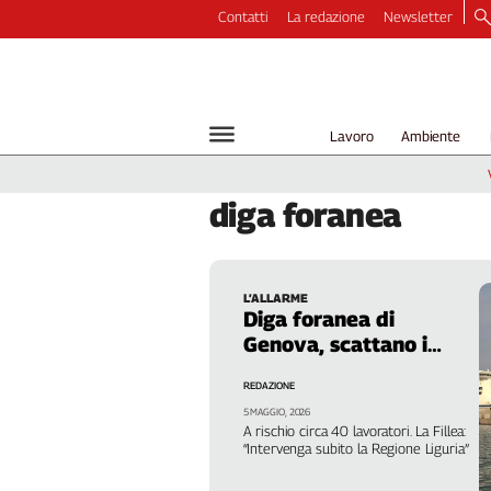
Contatti
La redazione
Newsletter
Video
Podcast
Dirette
Lavoro
Ambiente
Longform
Copertine
diga
foranea
Economia
Lavoro
Ambiente
L’ALLARME
Diritti
Diga foranea di
Welfare
Genova, scattano i
Italia
licenziamenti
REDAZIONE
Internazionale
5 MAGGIO, 2026
Culture
A rischio circa 40 lavoratori. La Fillea:
“Intervenga subito la Regione Liguria”
Categorie