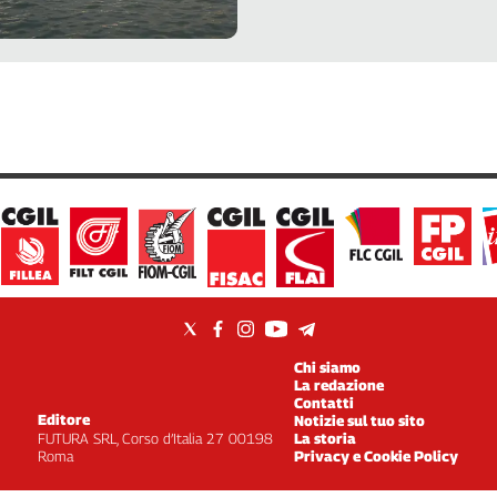
Chi siamo
La redazione
Contatti
Editore
Notizie sul tuo sito
FUTURA SRL, Corso d’Italia 27 00198
La storia
Roma
Privacy e Cookie Policy