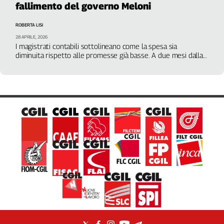
fallimento del governo Meloni
Filcams
Filctem
ROBERTA LISI
Fillea
28 APRILE, 2026
Filt
I magistrati contabili sottolineano come la spesa sia
diminuita rispetto alle promesse già basse. A due mesi dalla
Fiom
scadenza del Pnrr attive solo 66 Case di comunità
Fisac
Flai
Flc
Fp
Nidil
Slc
Spi
Inca
Caaf
Speciali
G8
di