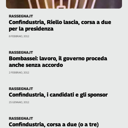
L'Italia
nel
RASSEGNA.IT
Lavoro
Confindustria, Riello lascia, corsa a due
per la presidenza
Territori
8 FEBBRAIO, 2012
Abruzzo-
Molise
RASSEGNA.IT
Alto
Bombassei: lavoro, il governo proceda
Adige
anche senza accordo
Basilicata
2 FEBBRAIO, 2012
Calabria
Campania
RASSEGNA.IT
Emilia-
Confindustria, i candidati e gli sponsor
Romagna
Friuli
25 GENNAIO, 2012
Venezia
Giulia
RASSEGNA.IT
Lazio
Confindustria, corsa a due (o a tre)