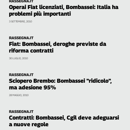
RASSEGNA.IT
Cerca
Operai Fiat licenziati, Bombassei: Italia ha
problemi più importanti
3 SETTEMBRE, 2010
Contatti
RASSEGNA.IT
La
Fiat: Bombassei, deroghe previste da
riforma contratti
redazione
30 LUGLIO, 2010
Newsletter
RASSEGNA.IT
Sciopero Brembo: Bombassei "ridicolo",
Social
ma adesione 95%
28 MAGGIO, 2010
RASSEGNA.IT
Contratti: Bombassei, Cgil deve adeguarsi
a nuove regole