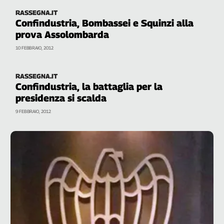
Girasoli
RASSEGNA.IT
Il
Confindustria, Bombassei e Squinzi alla
Sassolino
prova Assolombarda
Linea
10 FEBBRAIO, 2012
Economica
Tech
It
RASSEGNA.IT
Easy
Confindustria, la battaglia per la
presidenza si scalda
Inserti
9 FEBBRAIO, 2012
Idea
Diffusa
InFlai
Le
trasmissioni
tv
Work
in
Progress