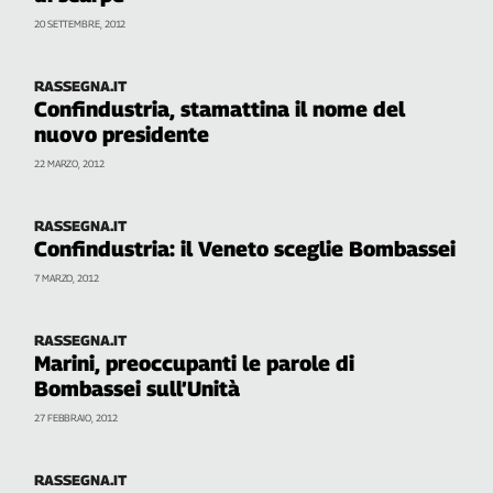
Filcams
20 SETTEMBRE, 2012
Filctem
Fillea
RASSEGNA.IT
Filt
Confindustria, stamattina il nome del
Fiom
nuovo presidente
Fisac
22 MARZO, 2012
Flai
Flc
RASSEGNA.IT
Fp
Confindustria: il Veneto sceglie Bombassei
Nidil
7 MARZO, 2012
Slc
Spi
RASSEGNA.IT
Inca
Marini, preoccupanti le parole di
Bombassei sull’Unità
Caaf
27 FEBBRAIO, 2012
Speciali
G8
RASSEGNA.IT
di