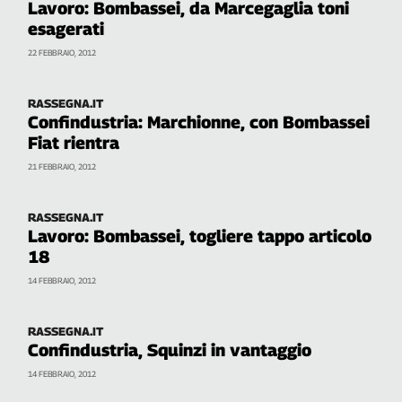
Lavoro: Bombassei, da Marcegaglia toni
Genova,
esagerati
il
22 FEBBRAIO, 2012
sangue
della
ragione
RASSEGNA.IT
120
Confindustria: Marchionne, con Bombassei
anni
Fiat rientra
Cgil
21 FEBBRAIO, 2012
Collettiva
Academy
RASSEGNA.IT
Lavoro: Bombassei, togliere tappo articolo
Collettiva
Play
18
Rubriche
14 FEBBRAIO, 2012
Collettiva
Talk
RASSEGNA.IT
La
Confindustria, Squinzi in vantaggio
settimana
14 FEBBRAIO, 2012
Collettiva