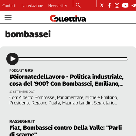
Contatti
La redazione
Newsletter
Video
Podcast
bombassei
Dirette
Longform
Copertine
Economia
Lavoro
GRS
PODCAST
#GiornatedelLavoro - Politica industriale,
Ambiente
cosa del '900? Con Bombassei, Emiliano,
Diritti
Landini, Musella
17 SETTEMBRE, 2017
Welfare
Con: Alberto Bombassei, Parlamentare; Michele Emiliano,
Italia
Presidente Regione Puglia; Maurizio Landini, Segretario
Confederale Cgil. Modera Antonio Musella, giornalista. A cura
Internazionale
di Paolo Borrometi, giornalista
Culture
RASSEGNA.IT
Fiat, Bombassei contro Della Valle: "Parli
Categorie
di scarpe"