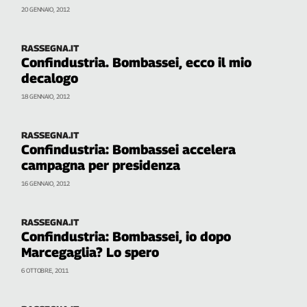
Liguria
20 GENNAIO, 2012
Lombardia
Marche
RASSEGNA.IT
Piemonte
Confindustria. Bombassei, ecco il mio
Puglia
decalogo
Sardegna
18 GENNAIO, 2012
Sicilia
Toscana
RASSEGNA.IT
Trentino
Confindustria: Bombassei accelera
campagna per presidenza
Umbria
Valle
16 GENNAIO, 2012
D'Aosta
Veneto
RASSEGNA.IT
Confindustria: Bombassei, io dopo
Archivio
Marcegaglia? Lo spero
Storico
1955-
6 OTTOBRE, 2011
2014