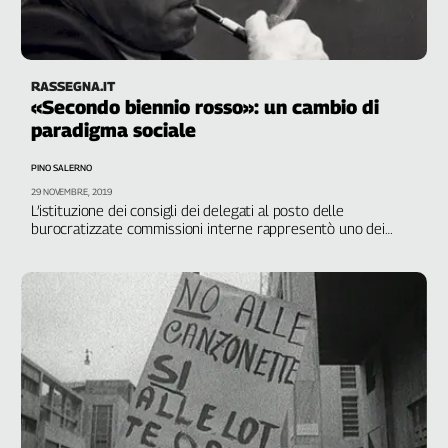
RASSEGNA.IT
«Secondo biennio rosso»: un cambio di
paradigma sociale
PINO SALERNO
29 NOVEMBRE, 2019
L’istituzione dei consigli dei delegati al posto delle
burocratizzate commissioni interne rappresentò uno dei
punti più importanti di quella stagione di lotte. Nuove forme
di rappresentanza collettiva fecero il loro ingresso nei luoghi
di lavoro