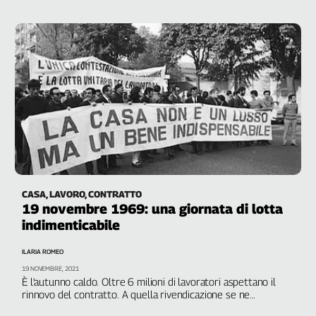
Girasoli
Carmine Citro ha diciannove anni, è uno studente. Lui resta a
terra tra la folla. A Battipaglia il 9 aprile 1969 i lavoratori
Il
chiedono pane e lavoro. Protestano contro la chiusura della
Sassolino
manifattura tabacchi e dello zuccherificio. Invece la polizia
Linea
spara e uccide
Economica
Tech
It
Easy
Inserti
Idea
Diffusa
CASA, LAVORO, CONTRATTO
InFlai
19 novembre 1969: una giornata di lotta
indimenticabile
Le
trasmissioni
ILARIA ROMEO
tv
19 NOVEMBRE, 2021
È l'autunno caldo. Oltre 6 milioni di lavoratori aspettano il
Work
rinnovo del contratto. A quella rivendicazione se ne
in
aggiungono altre come il diritto alla casa. Ed è proprio per
Progress