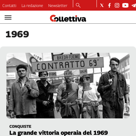
Contatti
La redazione
Newsletter
Video
Podcast
1969
Dirette
Longform
Copertine
Economia
Lavoro
Ambiente
Diritti
Welfare
Italia
Internazionale
Culture
CONQUISTE
Categorie
La grande vittoria operaia del 1969