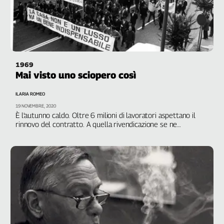
1969
Mai visto uno sciopero così
ILARIA ROMEO
19 NOVEMBRE, 2020
È l'autunno caldo. Oltre 6 milioni di lavoratori aspettano il
rinnovo del contratto. A quella rivendicazione se ne
aggiungono altre come il diritto alla casa. Ed è proprio per
questa ragione che il 19 novembre l'Italia si ferma. Un
successo enorme con oltre 20 milioni di dipendenti pubblici e
privati che incrociano le braccia e il Paese di fatto paralizzato
per 24 ore