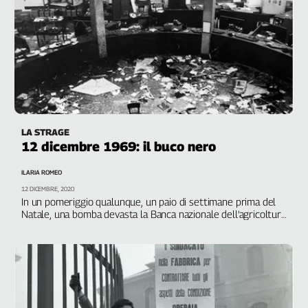
Cerca
Contatti
La
redazione
LA STRAGE
12 dicembre 1969: il buco nero
Newsletter
ILARIA ROMEO
12 DICEMBRE, 2020
Social
In un pomeriggio qualunque, un paio di settimane prima del
Natale, una bomba devasta la Banca nazionale dell'agricoltura
a Milano. Con un carico di 17 morti e quasi novanta feriti, la
mano del terrorismo neofascista scuote il Paese