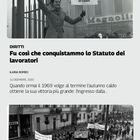
DIRITTI
Fu così che conquistammo lo Statuto dei
lavoratori
ILARIA ROMEO
11 DICEMBRE, 2020
Quando ormai il 1969 volge al termine l'autunno caldo
ottiene la sua vittoria più grande: l'ingresso dalla
Costituzione nelle fabbriche. Il Senato approva la legge in
prima lettura l'11 dicembre. Il giorno dopo a Milano la strage
di Piazza Fontana