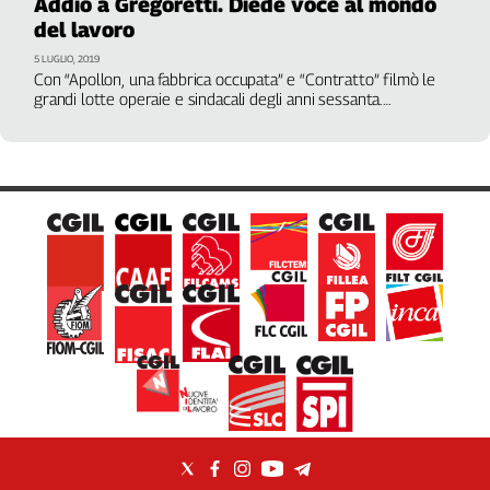
Addio a Gregoretti. Diede voce al mondo
del lavoro
5 LUGLIO, 2019
Con “Apollon, una fabbrica occupata” e “Contratto” filmò le
grandi lotte operaie e sindacali degli anni sessanta.
Riproponiamo dal nostro archivio e dai materiali Aamod i
documentari, assieme alle interviste in cui il regista ce li
raccontò