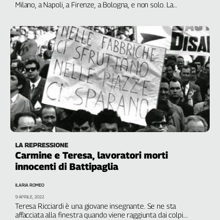
Milano, a Napoli, a Firenze, a Bologna, e non solo. La
Genova,
partecipazione è enorme. Oltre venti milioni di lavoratori
il
rispondono alla chiamata di Cgil, Cisl e Uil. Nel capoluogo
lombardo si tiene la manifestazione principale che purtroppo
sangue
ha un epilogo tragico. Nemmeno un mese più tardi l’Italia
della
intera vivrà l’incubo di Piazza Fontana. Iniziava il lungo inverno
ragione
della Repubblica
120
anni
Cgil
Collettiva
Academy
Collettiva
Play
LA REPRESSIONE
Rubriche
Carmine e Teresa, lavoratori morti
innocenti di Battipaglia
Collettiva
Talk
ILARIA ROMEO
La
9 APRILE, 2022
settimana
Teresa Ricciardi è una giovane insegnante. Se ne sta
Collettiva
affacciata alla finestra quando viene raggiunta dai colpi.