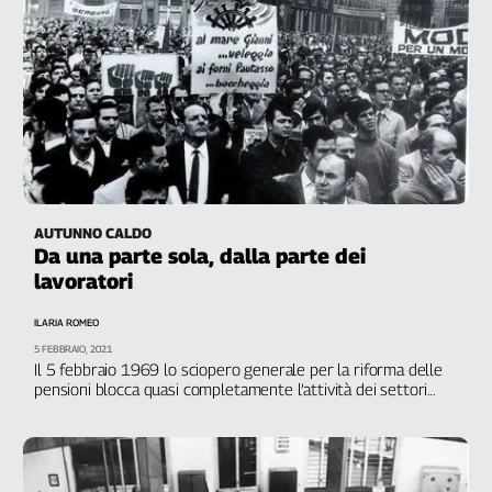
Liguria
Lombardia
Marche
Piemonte
Puglia
Sardegna
Sicilia
Toscana
AUTUNNO CALDO
Trentino
Da una parte sola, dalla parte dei
Umbria
lavoratori
Valle
D'Aosta
ILARIA ROMEO
Veneto
5 FEBBRAIO, 2021
Il 5 febbraio 1969 lo sciopero generale per la riforma delle
pensioni blocca quasi completamente l’attività dei settori
Archivio
economici e produttivi, paralizzando per qualche ora i
Storico
trasporti pubblici, i servizi essenziali, gli stabilimenti
1955-
2014
industriali