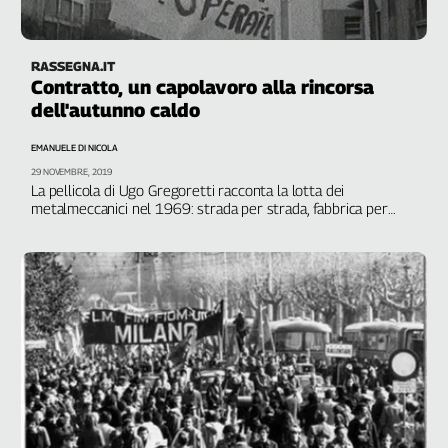
RASSEGNA.IT
Contratto, un capolavoro alla rincorsa
dell'autunno caldo
EMANUELE DI NICOLA
29 NOVEMBRE, 2019
La pellicola di Ugo Gregoretti racconta la lotta dei
metalmeccanici nel 1969: strada per strada, fabbrica per
fabbrica. Resta un oggetto alieno nella storia del cinema
italiano, eppure vedendo quegli operai ancora oggi ci
riconosciamo