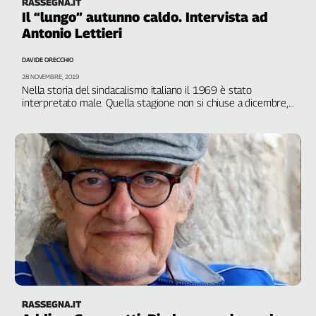
RASSEGNA.IT
Il “lungo” autunno caldo. Intervista ad
Antonio Lettieri
DAVIDE ORECCHIO
28 NOVEMBRE, 2019
Nella storia del sindacalismo italiano il 1969 è stato
interpretato male. Quella stagione non si chiuse a dicembre,
ma aprì un periodo che avrebbe qualificato il cambiamento
del sindacato e del movimento operaio per i 15 anni
successivi
RASSEGNA.IT