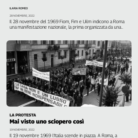
Filcams
ILARIA ROMEO
Filctem
28 NOVEMBRE, 2022
Fillea
Il 28 novembre del 1969 Fiom, Fim e Uilm indicono a Roma
una manifestazione nazionale, la prima organizzata da una
Filt
singola categoria in quella stagione memorabile di lotte che
Fiom
passerà alla storia come “autunno caldo”
Fisac
Flai
Flc
Fp
Nidil
Slc
Spi
Inca
Caaf
LA PROTESTA
Mai visto uno sciopero così
Speciali
19 NOVEMBRE, 2022
G8
Il 19 novembre 1969 l’Italia scende in piazza. A Roma, a
di