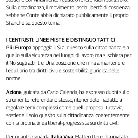
Girasoli
Sulla cittadinanza, il movimento lascia libertà di coscienza,
Il
sebbene Conte abbia dichiarato pubblicamente il proprio
Sassolino
Sì anche su questo tema.
Linea
Economica
Tech
I CENTRISTI: LINEE MISTE E DISTINGUO TATTICI
It
Più Europa
appoggia il Sì al quesito sulla cittadinanza e a
Easy
quello sulla sicurezza nei luoghi di lavoro, ma si schiera per
il No sugli altri tre. Una posizione che mira a mantenere
Inserti
l’equilibrio tra diritti civili e sostenibilità giuridica delle
Idea
norme.
Diffusa
InFlai
Azione
, guidata da Carlo Calenda, ha espresso dubbi sullo
strumento referendario stesso, ritenendolo inadatto a
Le
regolare temi complessi come quelli proposti. Tuttavia,
trasmissioni
tv
sostiene il solo quesito sulla cittadinanza, coerentemente
con la propria linea liberal-progressista sui diritti civili.
Work
in
Per quanto riguarda
Italia Viva
, Matteo Renzi ha invitato i
Progress