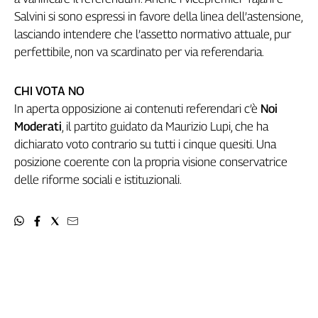
Liguria
Salvini si sono espressi in favore della linea dell’astensione,
Lombardia
lasciando intendere che l’assetto normativo attuale, pur
Marche
perfettibile, non va scardinato per via referendaria.
Piemonte
Puglia
CHI VOTA NO
Sardegna
In aperta opposizione ai contenuti referendari c’è
Noi
Sicilia
Moderati
, il partito guidato da Maurizio Lupi, che ha
Toscana
dichiarato voto contrario su tutti i cinque quesiti. Una
Trentino
posizione coerente con la propria visione conservatrice
Umbria
delle riforme sociali e istituzionali.
Valle
D'Aosta
Veneto
Archivio
Storico
1955-
2014