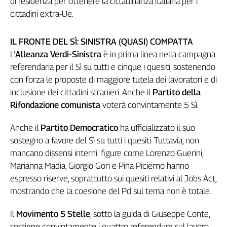
di residenza per ottenere la cittadinanza italiana per i
Genova,
cittadini extra-Ue.
il
sangue
IL FRONTE DEL SÌ: SINISTRA (QUASI) COMPATTA
della
ragione
L’
Alleanza Verdi-Sinistra
è in prima linea nella campagna
referendaria per il Sì su tutti e cinque i quesiti, sostenendo
120
anni
con forza le proposte di maggiore tutela dei lavoratori e di
Cgil
inclusione dei cittadini stranieri. Anche il
Partito della
Collettiva
Rifondazione comunista
voterà convintamente 5 Sì.
Academy
Anche il
Partito Democratico
ha ufficializzato il suo
Collettiva
sostegno a favore del Sì su tutti i quesiti. Tuttavia, non
Play
mancano dissensi interni: figure come Lorenzo Guerini,
Rubriche
Marianna Madia, Giorgio Gori e Pina Picierno hanno
Collettiva
espresso riserve, soprattutto sui quesiti relativi al Jobs Act,
Talk
mostrando che la coesione del Pd sul tema non è totale.
La
settimana
Il
Movimento 5 Stelle
, sotto la guida di Giuseppe Conte,
Collettiva
sostiene convintamente i quattro referendum sul lavoro.