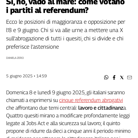
Sì, no, vado al mare: come votano
Filcams
i partiti al referendum?
Filctem
Fillea
Ecco le posizioni di maggioranza e opposizione per
Filt
l’8 e 9 giugno. Chi si va alle urne a mettere una X
Fiom
sull’abrogazione di tutti i quesiti, chi si divide e chi
Fisac
preferisce l’astensione
Flai
DANIELA ZERO
Flc
Fp
Nidil
5 giugno 2025 • 14:59
Slc
Spi
Domenica 8 e lunedì 9 giugno 2025, gli italiani saranno
chiamati a esprimersi su
cinque referendum abrogativi
Inca
che affrontano due temi centrali:
lavoro e cittadinanz
a.
Caaf
Quattro quesiti mirano a modificare profondamente leggi
Speciali
legate al Jobs Act e alla sicurezza sul lavoro; il quinto
propone di ridurre da dieci a cinque anni il periodo minimo
G8
di