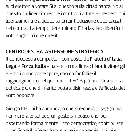
suoi elettori a votare Sì al quesito sulla cittadinanza, No al
L'Italia
nel
quesito sui licenziamenti e i contratti a tutele crescenti sui
Lavoro
licenziamenti e a quello sulla reintroduzione delle causali
nei contratti a tempo determinato. E ha lasciato libertà di
Territori
voto sugli altri due quesiti.
Abruzzo-
Molise
CENTRODESTRA: ASTENSIONE STRATEGICA
Alto
Il centrodestra compatto – composto da
Fratelli d’Italia
,
Adige
Lega
e
Forza Italia
– ha scelto una linea chiara: invitare gli
Basilicata
elettori a non partecipare, così da far fallire il
Calabria
raggiungimento del quorum del 50% più uno. Una scelta
Campania
politica più che di merito, volta a disinnescare l’efficacia del
Emilia-
voto popolare.
Romagna
Friuli
Giorgia Meloni ha annunciato che si recherà al seggio ma
Venezia
non ritirerà le schede, un gesto simbolico che, pur
Giulia
rispettando formalmente il rito democratico, contribuisce
Lazio
a vanificare il referendum. Anche i vicepremier Tajani e