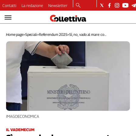
Contatti
La redazione
Newsletter
Video
Podcast
Home page
>
Speciali
>
Referendum 2025
>
Sì, no, vado al mare: co...
Dirette
Longform
Copertine
Economia
Lavoro
Ambiente
Diritti
Welfare
Italia
Internazionale
Culture
IMAGOECONOMICA
Categorie
IL VADEMECUM