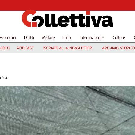
Economia
Diritti
Welfare
Italia
Internazionale
Culture
D
VIDEO
PODCAST
ISCRIVITI ALLA NEWSLETTER
ARCHIVIO STORICO
 “La ...