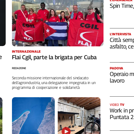
Spin Time
L’INTERVISTA
Città semp
asfalto, c
INTERNAZIONALE
e
Flai Cgil, parte la brigata per Cuba
PADOVA
REDAZIONE
Operaio m
Seconda missione internazionale del sindacato
lavoro
dell’agroindustria, una delegazione impegnata in un
programma di cooperazione e solidarietà
VIDEO
TV
Work in pr
Puntata 