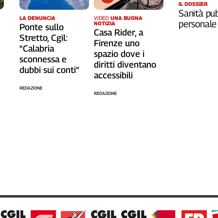
IL DOSSIER
Sanità pub
LA DENUNCIA
VIDEO
UNA BUONA
personale
NOTIZIA
Ponte sullo
Casa Rider, a
Stretto, Cgil:
o
Firenze uno
“Calabria
spazio dove i
sconnessa e
diritti diventano
dubbi sui conti”
accessibili
REDAZIONE
REDAZIONE