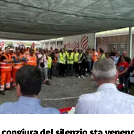
La congiura del silenzio sta vene