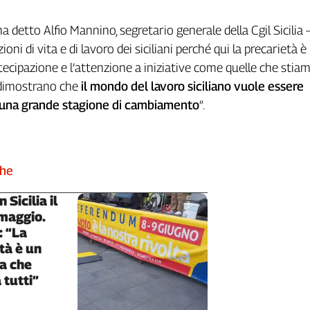
a detto Alfio Mannino, segretario generale della Cgil Sicilia 
ioni di vita e di lavoro dei siciliani perché qui la precarietà è
rtecipazione e l’attenzione a iniziative come quelle che stia
 dimostrano che
il mondo del lavoro siciliano vuole essere
 una grande stagione di cambiamento
”.
che
 Sicilia il
maggio.
: “La
tà è un
a che
 tutti”