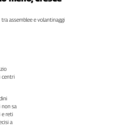
tri tra assemblee e volantinaggi
izio
i centri
dini
i non sa
 e reti
cisi a