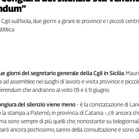
endum”
 Cgil sull’Isola, due giorni a girare le province e i piccoli cen
ubblica
ue giorni del segretario generale della Cgil in Sicilia
. Maur
 ad assemblee nei luoghi di lavoro e visita province e piccol
eferendum che andranno al voto l’8 e il 9 giugno.
ngiura del silenzio viene meno
– è la constatazione di Lan
 la stampa a Paternò, in provincia di Catania –, c’è ancora ch
ma sono sempre di più quelli che, nonostante su telegiornali
 parli ancora pochissimo, sanno della consultazione e sono de