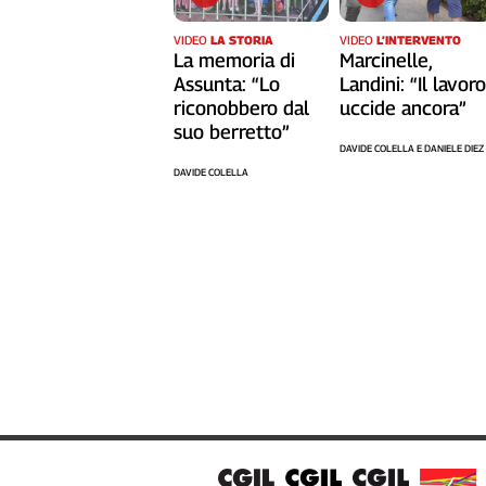
Cerca
VIDEO
LA STORIA
VIDEO
L’INTERVENTO
La memoria di
Marcinelle,
Assunta: “Lo
Landini: “Il lavor
Contatti
riconobbero dal
uccide ancora”
suo berretto”
DAVIDE COLELLA E DANIELE DIEZ
La
DAVIDE COLELLA
redazione
Newsletter
Social