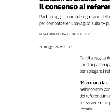
il consenso ai refer
Genova,
il
sangue
Partito oggi il tour del segretario della
della
per combattere “il bavaglio” sulla tv p
ragione
120
ROSA MARIA DI NATALE E DANIELE DIEZ
anni
Cgil
20 maggio 2025 • 13:52
Collettiva
Academy
Partita oggi la
d
Landini partecipa
Collettiva
Play
per spiegare i r
Rubriche
“
Man mano la co
Collettiva
Talk
nell’incontro con
La
dei referendum, 
settimana
televisive se ne
Collettiva
votare”.