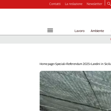
Contatti
La redazione
Newsletter
Video
Podcast
Dirette
Lavoro
Ambiente
Longform
Copertine
Economia
Lavoro
Ambiente
Home page
>
Speciali
>
Referendum 2025
>
Landini in Sicilia:
Diritti
Welfare
Italia
Internazionale
Culture
Categorie