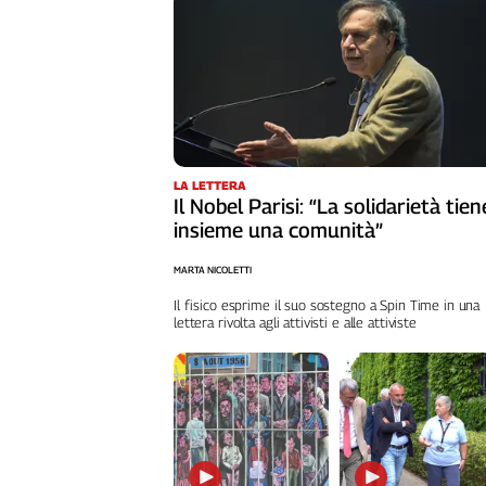
Liguria
Lombardia
Marche
Piemonte
Puglia
Sardegna
Sicilia
LA LETTERA
Toscana
Il Nobel Parisi: “La solidarietà tien
insieme una comunità”
Trentino
Umbria
MARTA NICOLETTI
Valle
Il fisico esprime il suo sostegno a Spin Time in una
D'Aosta
lettera rivolta agli attivisti e alle attiviste
Veneto
Archivio
Storico
1955-
2014