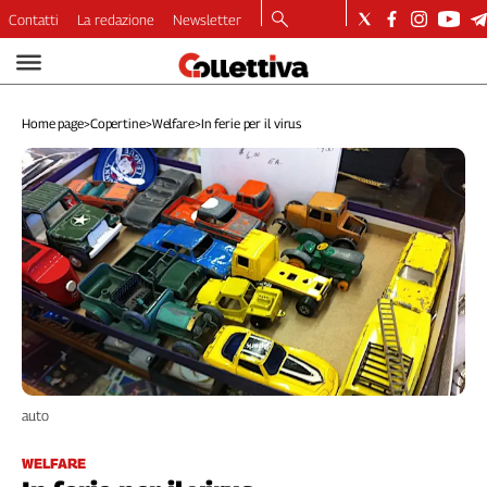
Contatti
La redazione
Newsletter
Video
Podcast
Home page
>
Copertine
>
Welfare
>
In ferie per il virus
Dirette
Longform
Copertine
Economia
Lavoro
Ambiente
Diritti
Welfare
Italia
Internazionale
auto
Culture
Categorie
WELFARE