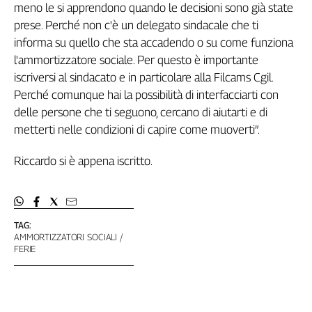
Liguria
meno le si apprendono quando le decisioni sono già state
Lombardia
prese. Perché non c'è un delegato sindacale che ti
Marche
informa su quello che sta accadendo o su come funziona
Piemonte
l'ammortizzatore sociale. Per questo è importante
Puglia
iscriversi al sindacato e in particolare alla Filcams Cgil.
Perché comunque hai la possibilità di interfacciarti con
Sardegna
delle persone che ti seguono, cercano di aiutarti e di
Sicilia
metterti nelle condizioni di capire come muoverti”.
Toscana
Trentino
Riccardo si è appena iscritto.
Umbria
Valle
D'Aosta
Veneto
TAG:
AMMORTIZZATORI SOCIALI
Archivio
FERIE
Storico
1955-
2014