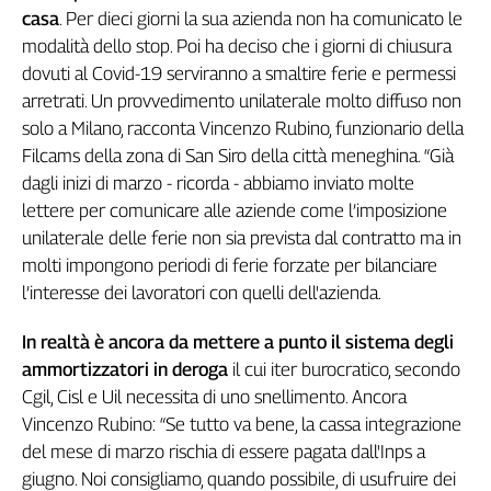
Girasoli
casa
. Per dieci giorni la sua azienda non ha comunicato le
Il
modalità dello stop. Poi ha deciso che i giorni di chiusura
Sassolino
dovuti al Covid-19 serviranno a smaltire ferie e permessi
Linea
arretrati. Un provvedimento unilaterale molto diffuso non
Economica
solo a Milano, racconta Vincenzo Rubino, funzionario della
Tech
Filcams della zona di San Siro della città meneghina. “Già
It
dagli inizi di marzo - ricorda - abbiamo inviato molte
Easy
lettere per comunicare alle aziende come l’imposizione
Inserti
unilaterale delle ferie non sia prevista dal contratto ma in
molti impongono periodi di ferie forzate per bilanciare
Idea
Diffusa
l’interesse dei lavoratori con quelli dell'azienda.
InFlai
In realtà è ancora da mettere a punto il sistema degli
Le
ammortizzatori in deroga
il cui iter burocratico, secondo
trasmissioni
Cgil, Cisl e Uil necessita di uno snellimento. Ancora
tv
Vincenzo Rubino: “Se tutto va bene, la cassa integrazione
Work
del mese di marzo rischia di essere pagata dall'Inps a
in
giugno. Noi consigliamo, quando possibile, di usufruire dei
Progress