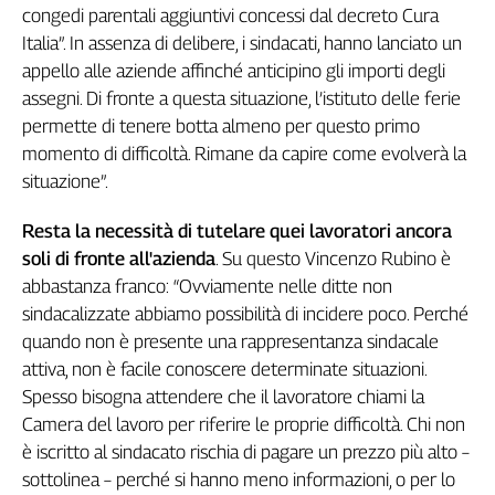
congedi parentali aggiuntivi concessi dal decreto Cura
L'Italia
Italia”. In assenza di delibere, i sindacati, hanno lanciato un
nel
appello alle aziende affinché anticipino gli importi degli
Lavoro
assegni. Di fronte a questa situazione, l’istituto delle ferie
Territori
permette di tenere botta almeno per questo primo
momento di difficoltà. Rimane da capire come evolverà la
Abruzzo-
Molise
situazione”.
Alto
Resta la necessità di tutelare quei lavoratori ancora
Adige
soli di fronte all'azienda
. Su questo Vincenzo Rubino è
Basilicata
abbastanza franco: “Ovviamente nelle ditte non
Calabria
sindacalizzate abbiamo possibilità di incidere poco. Perché
Campania
quando non è presente una rappresentanza sindacale
Emilia-
attiva, non è facile conoscere determinate situazioni.
Romagna
Spesso bisogna attendere che il lavoratore chiami la
Friuli
Venezia
Camera del lavoro per riferire le proprie difficoltà. Chi non
Giulia
è iscritto al sindacato rischia di pagare un prezzo più alto –
Lazio
sottolinea – perché si hanno meno informazioni, o per lo