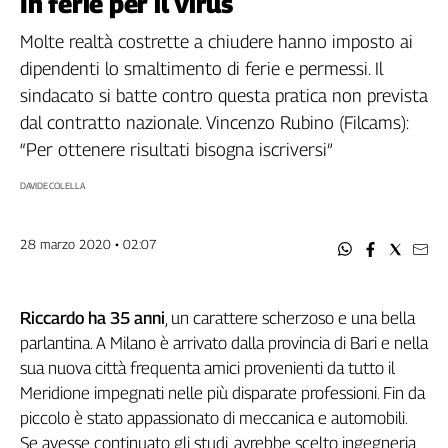
In ferie per il virus
Filcams
Filctem
Molte realtà costrette a chiudere hanno imposto ai
Fillea
dipendenti lo smaltimento di ferie e permessi. Il
Filt
sindacato si batte contro questa pratica non prevista
Fiom
dal contratto nazionale. Vincenzo Rubino (Filcams):
Fisac
“Per ottenere risultati bisogna iscriversi”
Flai
DAVIDE COLELLA
Flc
Fp
28 marzo 2020 • 02:07
Nidil
Slc
Spi
Riccardo ha 35 anni
, un carattere scherzoso e una bella
Inca
parlantina. A Milano è arrivato dalla provincia di Bari e nella
Caaf
sua nuova città frequenta amici provenienti da tutto il
Meridione impegnati nelle più disparate professioni. Fin da
Speciali
piccolo è stato appassionato di meccanica e automobili.
G8
Se avesse continuato gli studi, avrebbe scelto ingegneria,
di