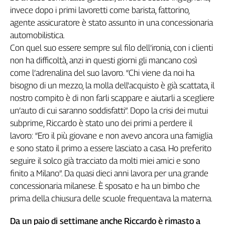
invece dopo i primi lavoretti come barista, fattorino,
Genova,
il
agente assicuratore è stato assunto in una concessionaria
sangue
automobilistica.
della
Con quel suo essere sempre sul filo dell’ironia, con i clienti
ragione
non ha difficoltà, anzi in questi giorni gli mancano così
120
come l’adrenalina del suo lavoro. “Chi viene da noi ha
anni
bisogno di un mezzo, la molla dell'acquisto è già scattata, il
Cgil
nostro compito è di non farli scappare e aiutarli a scegliere
Collettiva
un’auto di cui saranno soddisfatti”. Dopo la crisi dei mutui
Academy
subprime, Riccardo è stato uno dei primi a perdere il
Collettiva
lavoro: “Ero il più giovane e non avevo ancora una famiglia
Play
e sono stato il primo a essere lasciato a casa. Ho preferito
Rubriche
seguire il solco già tracciato da molti miei amici e sono
Collettiva
finito a Milano”. Da quasi dieci anni lavora per una grande
Talk
concessionaria milanese. È sposato e ha un bimbo che
La
prima della chiusura delle scuole frequentava la materna.
settimana
Collettiva
Da un paio di settimane anche Riccardo è rimasto a