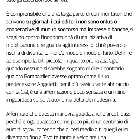
Genova,
il
È comprensibile che una larga parte di commentatori che
sangue
scrivono su
giornali i cui editori non sono onlus o
della
cooperative di mutuo soccorso ma imprese o banche
, si
ragione
scaglino contro l’inopportunità di una iniziativa di
120
mobilitazione che guarda agli interessi di chi è povero o
anni
rischia di diventarlo. Poi c’è modo e modo di farlo. Definire
Cgil
ad esempio la Uil “piccola” in quanto prona alla Cgil,
Collettiva
quando nessuno si sarebbe sognato di dire il contrario
Academy
qualora Bombardieri avesse optato come il suo
Collettiva
predecessore Angeletti, per il più rassicurante abbraccio
Play
con la Cisl, è una affermazione poco sensata e un filino
Rubriche
irriguardosa verso l’autonomia della Uil medesima.
Collettiva
Talk
Affermare che questa manovra guarda anche ai ceti bassi
La
perché eroga qualcosa come poco più di un centinaio di
settimana
euro di sgravi, tacendo che ai ceti medio alti, quegli euro
Collettiva
diventano fino a 7 volte tanto è veicolare una