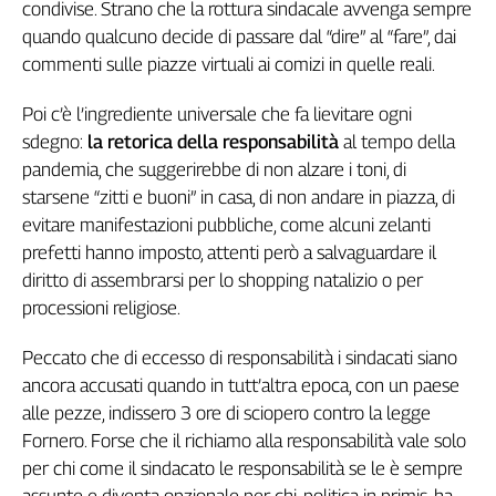
condivise. Strano che la rottura sindacale avvenga sempre
L'Italia
quando qualcuno decide di passare dal “dire” al “fare”, dai
nel
commenti sulle piazze virtuali ai comizi in quelle reali.
Lavoro
Poi c’è l’ingrediente universale che fa lievitare ogni
Territori
sdegno:
la retorica della responsabilità
al tempo della
Abruzzo-
pandemia, che suggerirebbe di non alzare i toni, di
Molise
starsene “zitti e buoni” in casa, di non andare in piazza, di
Alto
evitare manifestazioni pubbliche, come alcuni zelanti
Adige
prefetti hanno imposto, attenti però a salvaguardare il
Basilicata
diritto di assembrarsi per lo shopping natalizio o per
Calabria
processioni religiose.
Campania
Emilia-
Peccato che di eccesso di responsabilità i sindacati siano
Romagna
ancora accusati quando in tutt’altra epoca, con un paese
Friuli
alle pezze, indissero 3 ore di sciopero contro la legge
Venezia
Fornero. Forse che il richiamo alla responsabilità vale solo
Giulia
per chi come il sindacato le responsabilità se le è sempre
Lazio