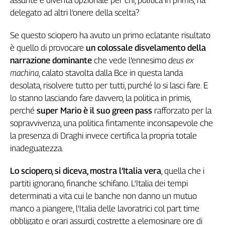
assunte e diventa opzionale per chi, politica in primis, ha
Liguria
delegato ad altri l’onere della scelta?
Lombardia
Marche
Se questo sciopero ha avuto un primo eclatante risultato
Piemonte
è quello di provocare
un colossale disvelamento della
Puglia
narrazione dominante
che vede l’ennesimo
deus ex
Sardegna
machina
, calato stavolta dalla Bce in questa landa
Sicilia
desolata, risolvere tutto per tutti, purché lo si lasci fare. E
Toscana
lo stanno lasciando fare davvero, la politica in primis,
Trentino
perché
super Mario è il suo green pass
rafforzato per la
Umbria
sopravvivenza, una politica fintamente inconsapevole che
Valle
la presenza di Draghi invece certifica la propria totale
D'Aosta
inadeguatezza.
Veneto
Lo sciopero, si diceva, mostra l’Italia vera
, quella che i
Archivio
partiti ignorano, finanche schifano. L’Italia dei tempi
Storico
determinati a vita cui le banche non danno un mutuo
1955-
2014
manco a piangere, l’Italia delle lavoratrici col part time
obbligato e orari assurdi, costrette a elemosinare ore di