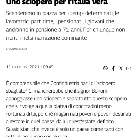
Uno sciopero per l’Italia vera
Filcams
Filctem
Scenderemo in piazza per i tempi determinati, le
Fillea
lavoratrici part time, i pensionati, i giovani che
Filt
andranno in pensione a 71 anni. Per chiunque non
Fiom
rientri nella narrazione dominante
Fisac
CRISTIAN SESENA
Flai
Flc
11 dicembre 2021 • 09:49
Fp
Nidil
È comprensibile che Confindustria parli di “sciopero
Slc
sbagliato”. Ci mancherebbe che il signor Bonomi
Spi
appoggiasse uno sciopero e soprattutto questo sciopero
Inca
che si rivolge a quella platea di concittadini meno
Caaf
fortunati di lui, perché magari nati poveri e poveri destinati
Speciali
a restare in quel paese, da lui quest’estate, definito
Sussidistan, che invece è solo un paese come tanti con
G8
tutti gli ascensori sociali rotti.
di