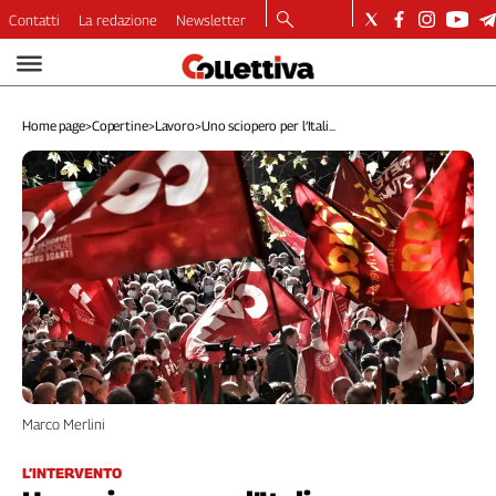
Contatti
La redazione
Newsletter
Video
Podcast
Home page
>
Copertine
>
Lavoro
>
Uno sciopero per l’Itali...
Dirette
Longform
Copertine
Economia
Lavoro
Ambiente
Diritti
Welfare
Italia
Internazionale
Culture
Marco Merlini
Categorie
L’INTERVENTO