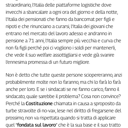
straordinario, l’Italia delle piattaforme logistiche dove
Cerca
invecchi a sbancalare a ogni ora del giorno e della notte,
l’Italia dei pensionati che fanno da bancomat per figli e
nipoti e che rinunciano a curarsi, l’Italia dei giovani che
Contatti
entrano nel mercato del lavoro adesso e andranno in
pensione a 71 anni, l’Italia sempre più vecchia e curva che
La
non fa figli perché poi ci vogliono i soldi per mantenerli,
redazione
che vede il suo welfare assottigliarsi e vede già svanire
l’ennesima promessa di un futuro migliore.
Newsletter
Non è detto che tutte queste persone sciopereranno, anzi
Social
probabilmente molte non lo faranno, ma chi lo farà lo farà
anche per loro. E se i sindacati se ne fanno carico, fanno il
sindacato, quale sarebbe il problema? Cosa non convince?
Perché la
Costituzione
chiamata in causa a sproposito da
turbe stravolte di no-vax, lese nel diritto di fregarsene del
prossimo, non va rispettata quando si tratta di applicare
quel “
fondata sul lavoro
” che è la sua base e il suo tratto