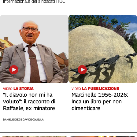
internazionale dei sindacati ITUC
LA STORIA
LA PUBBLICAZIONE
VIDEO
VIDEO
“Il diavolo non mi ha
Marcinelle 1956-2026:
voluto”: il racconto di
Inca un libro per non
Raffaele, ex minatore
dimenticare
DANIELE DIEZ E DAVIDE COLELLA