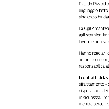
Girasoli
Placido Rizzotto 
Il
linguaggio fatto 
Sassolino
sindacato ha dat
Linea
Economica
La Cgil Amantea, 
Tech
agli stranieri, l
It
Easy
lavoro e non sol
Inserti
Hanno regolari c
aumento i ricong
Idea
Diffusa
responsabilità al
InFlai
I contratti di la
Le
sfruttamento – s
trasmissioni
tv
disposizione dei 
in sicurezza. Trop
Work
in
mentre percorrev
Progress