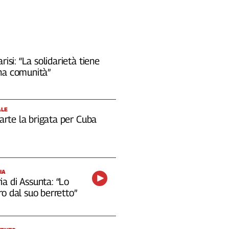
risi: “La solidarietà tiene
na comunità”
ALE
 parte la brigata per Cuba
IA
a di Assunta: “Lo
o dal suo berretto”