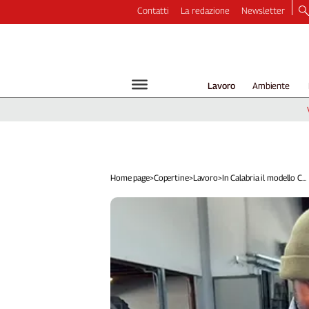
Contatti
La redazione
Newsletter
Video
Podcast
Dirette
Lavoro
Ambiente
Longform
Copertine
Economia
Lavoro
Ambiente
Home page
>
Copertine
>
Lavoro
>
In Calabria il modello C...
Diritti
Welfare
Italia
Internazionale
Culture
Categorie