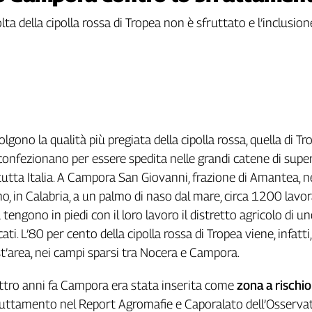
ta della cipolla rossa di Tropea non è sfruttato e l’inclusion
lgono la qualità più pregiata della cipolla rossa, quella di Tr
 confezionano per essere spedita nelle grandi catene di sup
 tutta Italia. A Campora San Giovanni, frazione di Amantea, n
o, in Calabria, a un palmo di naso dal mare, circa 1200 lavor
 tengono in piedi con il loro lavoro il distretto agricolo di un
ati. L’80 per cento della cipolla rossa di Tropea viene, infatti,
st’area, nei campi sparsi tra Nocera e Campora.
ttro anni fa Campora era stata inserita come
zona a rischio
uttamento nel Report Agromafie e Caporalato dell’Osserva