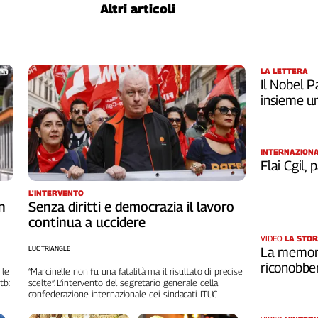
Altri articoli
LA LETTERA
Il Nobel Pa
insieme u
INTERNAZION
Flai Cgil,
L'INTERVENTO
n
Senza diritti e democrazia il lavoro
continua a uccidere
VIDEO
LA STOR
LUC TRIANGLE
La memori
riconobber
 le
“Marcinelle non fu una fatalità ma il risultato di precise
tb:
scelte”. L’intervento del segretario generale della
confederazione internazionale dei sindacati ITUC