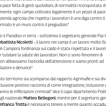
 pace fatta di gesti quotidiani, di normalità riconquistata. A
amente: ogni campo coltivato legalmente è un pezzo di pace
zienda agricola che rispetta i lavoratori è una diga contro il
irmato è un muro contro il pregiudizio”.
il Paradiso in terra – sottolinea il segretario generale Flai 
battista Nicoletti
-, il lavoro nei campi è un lavoro molto fa
 A Campora l’ordinanza sul caldo è stata rispettata e il lavor
r tutelare la salute dei lavoratori. Non ci sono fenomeni di
on abbassiamo l’asticella dell’attenzione e siamo pronti ad
lazioni e denunce”.
esto territorio sia scomparso dal rapporto Agrimafie e sia di
clusione positivo racconta di come integrazione, inclusione 
nino le infiltrazioni criminali” dice il capo dipartimento Poli
Cgil nazionale
Matteo Bellegoni
, mentre per il segretario ge
nfranco Trotta
è necessario tenere a mente quanto accadut