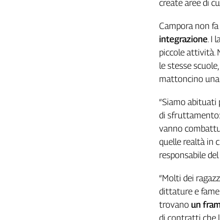
create aree di cu
L'Italia
nel
Campora non fa 
Lavoro
integrazione
. I
piccole attività.
Territori
le stesse scuol
Abruzzo-
mattoncino una c
Molise
Alto
“Siamo abituati 
Adige
di sfruttamento: 
Basilicata
vanno combattut
Calabria
Campania
quelle realtà in
Emilia-
responsabile del
Romagna
Friuli
“Molti dei ragaz
Venezia
dittature e fame.
Giulia
trovano
un fram
Lazio
di contratti che 