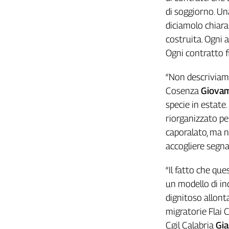
Liguria
di soggiorno. Una
Lombardia
diciamolo chiar
Marche
costruita. Ogni a
Piemonte
Ogni contratto f
Puglia
Sardegna
“Non descriviamo 
Sicilia
Cosenza
Giovam
Toscana
specie in estate.
Trentino
riorganizzato pe
Umbria
caporalato, ma n
Valle
accogliere segna
D'Aosta
Veneto
“Il fatto che qu
Archivio
un modello di in
Storico
dignitoso allonta
1955-
2014
migratorie Flai 
Cgil Calabria
Gia