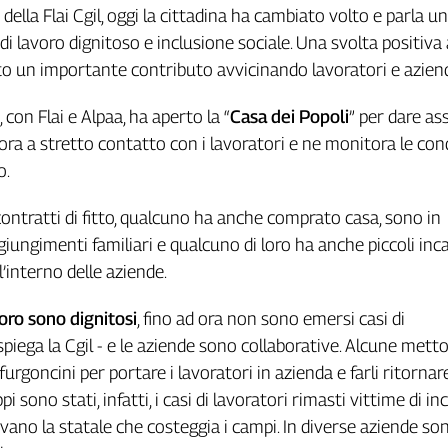
della Flai Cgil, oggi la cittadina ha cambiato volto e parla un
di lavoro dignitoso e inclusione sociale. Una svolta positiva a
o un importante contributo avvicinando lavoratori e azien
con Flai e Alpaa, ha aperto la “
Casa dei Popoli
” per dare as
avora a stretto contatto con i lavoratori e ne monitora le cond
o.
ontratti di fitto, qualcuno ha anche comprato casa, sono in
iungimenti familiari e qualcuno di loro ha anche piccoli inca
l’interno delle aziende.
voro sono dignitosi
, fino ad ora non sono emersi casi di
piega la Cgil - e le aziende sono collaborative. Alcune mett
furgoncini per portare i lavoratori in azienda e farli ritornar
pi sono stati, infatti, i casi di lavoratori rimasti vittime di in
ano la statale che costeggia i campi. In diverse aziende so