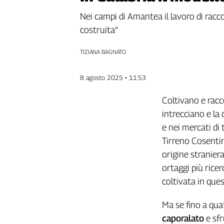
Genova,
Nei campi di Amantea il lavoro di raccol
il
costruita”
sangue
della
TIZIANA BAGNATO
ragione
120
anni
8 agosto 2025 • 11:53
Cgil
Coltivano e racco
Collettiva
Academy
intrecciano e la
e nei mercati di
Collettiva
Tirreno Cosentin
Play
Rubriche
origine straniera
ortaggi più ricerc
Collettiva
Talk
coltivata in que
La
settimana
Ma se fino a qua
Collettiva
caporalato
e sfr