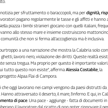
lto.
notizia per sfruttamento o baraccopoli, ma per
dignità, ris
 lavoratori pagano regolarmente le tasse e gli affitti e hanno
 Nella piazza i bimbi stranieri giocano con quelli italiani, fre
e, vanno allo stesso mare e insieme costruiscono mattoncin
omunità che non si ferma all’accoglienza ma è inclusiva.
purtroppo a una narrazione che mostra la Calabria solo co
ghetti, lavoro nero, violazione dei diritti. Queste realtà esis
e senza tregua. Ma proprio per questo è importante valori
 cui tutto questo non esiste”, afferma
Alessia Costabile
, la
 progetto
Alpaa Flai di Campora.
zi che oggi lavorano nei campi vengono da paesi distrutti da 
 Hanno attraversato il deserto, il mare, l'inferno. E qui, in Cal
mento di pace
. Una pace - aggiunge - fatta di documenti in 
liberano il lavoratore dal ricatto di non poter rinnovare il 