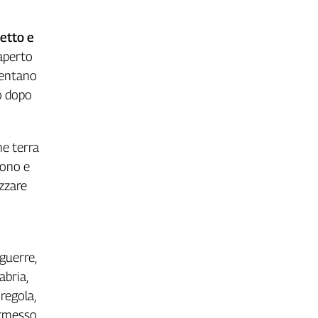
petto e
 aperto
quentano
o dopo
me terra
tono e
zzare
guerre,
abria,
regola,
permesso