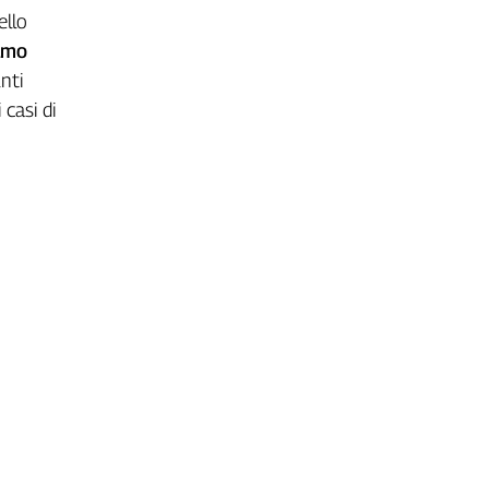
ello
amo
unti
 casi di