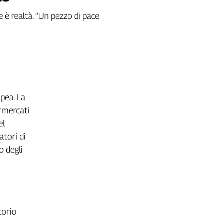
e è realtà. “Un pezzo di pace
opea. La
ermercati
el
atori di
o degli
torio