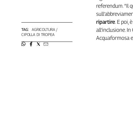
referendum. “Il 
Cerca
sull’abbreviament
ripartire
. E poi,
Contatti
all’inclusione. I
TAG:
AGRICOLTURA
CIPOLLA DI TROPEA
Acquaformosa e 
La
redazione
Newsletter
Social