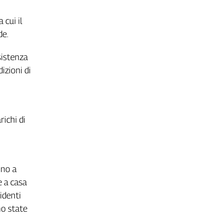
 cui il
de.
sistenza
izioni di
richi di
ono a
e a casa
cidenti
no state