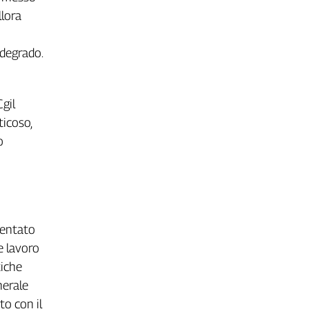
llora
 degrado.
Cgil
ticoso,
o
ventato
e lavoro
tiche
nerale
o con il