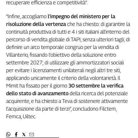
recuperare efficienza e competitività”.
L'Italia
nel
“Infine, accogliamo
l’impegno del ministero per la
Lavoro
risoluzione della vertenza
che ha chiesto: di garantire la
continuità produttiva di tutti e 4 i siti italiani all'interno del
Territori
percorso di vendita globale di TAPI, senza ulteriori tagli; di
Abruzzo-
definire un arco temporale congruo per la vendita di
Molise
Villanterio, fissando l'obiettivo della soluzione entro
Alto
settembre 2027; di utilizzare gli ammortizzatori sociali
Adige
per evitare i licenziamenti unilaterali negli altri tre siti,
Basilicata
applicando unicamente il criterio della volontarietà. Il
Calabria
Mimit ha fissato per il giorno
30 settembre la verifica
Campania
dello stato di avanzamento
della ricerca del potenziale
Emilia-
acquirente, e ha chiesto a Teva di sostenere attivamente
Romagna
l'acquisizione da parte di terzi”, concludono Filctem,
Friuli
Femca, Uiltec.
Venezia
Giulia
Lazio