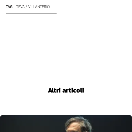
Liguria
TAG:
TEVA
VILLANTERIO
Lombardia
Marche
Piemonte
Puglia
Sardegna
Sicilia
Toscana
Trentino
Umbria
Valle
D'Aosta
Altri articoli
Veneto
Archivio
Storico
1955-
2014