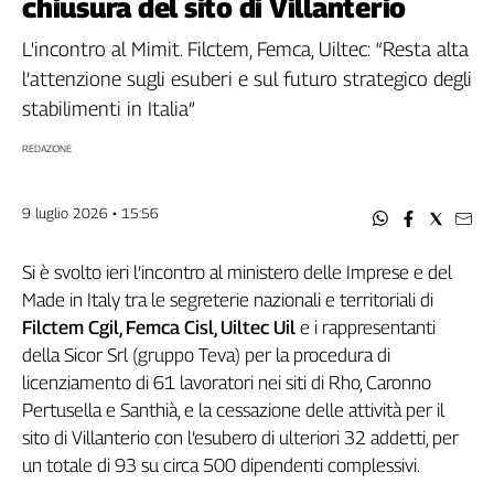
chiusura del sito di Villanterio
Filcams
Filctem
L'incontro al Mimit. Filctem, Femca, Uiltec: “Resta alta
Fillea
l’attenzione sugli esuberi e sul futuro strategico degli
Filt
stabilimenti in Italia”
Fiom
REDAZIONE
Fisac
Flai
9 luglio 2026 • 15:56
Flc
Fp
Si è svolto ieri l’incontro al ministero delle Imprese e del
Nidil
Made in Italy tra le segreterie nazionali e territoriali di
Slc
Filctem Cgil, Femca Cisl, Uiltec Uil
e i rappresentanti
Spi
della Sicor Srl (gruppo Teva) per la procedura di
Inca
licenziamento di 61 lavoratori nei siti di Rho, Caronno
Caaf
Pertusella e Santhià, e la cessazione delle attività per il
Speciali
sito di Villanterio con l’esubero di ulteriori 32 addetti, per
un totale di 93 su circa 500 dipendenti complessivi.
G8
di