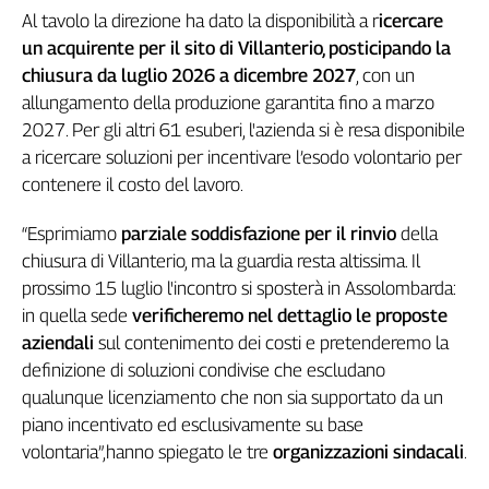
Al tavolo la direzione ha dato la disponibilità a r
icercare
Genova,
il
un acquirente per il sito di Villanterio, posticipando la
sangue
chiusura da luglio 2026 a dicembre 2027
, con un
della
allungamento della produzione garantita fino a marzo
ragione
2027. Per gli altri 61 esuberi, l'azienda si è resa disponibile
120
a ricercare soluzioni per incentivare l’esodo volontario per
anni
contenere il costo del lavoro.
Cgil
Collettiva
“Esprimiamo
parziale soddisfazione per il rinvio
della
Academy
chiusura di Villanterio, ma la guardia resta altissima. Il
prossimo 15 luglio l'incontro si sposterà in Assolombarda:
Collettiva
Play
in quella sede
verificheremo nel dettaglio le proposte
Rubriche
aziendali
sul contenimento dei costi e pretenderemo la
Collettiva
definizione di soluzioni condivise che escludano
Talk
qualunque licenziamento che non sia supportato da un
La
piano incentivato ed esclusivamente su base
settimana
volontaria”,hanno spiegato le tre
organizzazioni sindacali
.
Collettiva