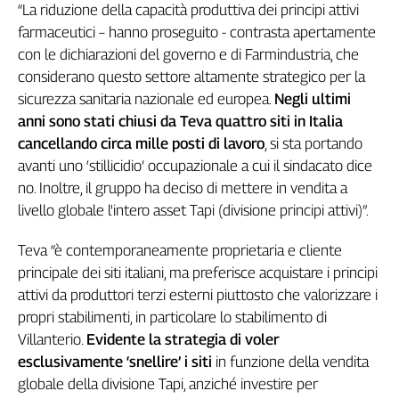
Girasoli
“La riduzione della capacità produttiva dei principi attivi
Il
farmaceutici – hanno proseguito - contrasta apertamente
Sassolino
con le dichiarazioni del governo e di Farmindustria, che
Linea
considerano questo settore altamente strategico per la
Economica
sicurezza sanitaria nazionale ed europea.
Negli ultimi
Tech
anni sono stati chiusi da Teva quattro siti in Italia
It
cancellando circa mille posti di lavoro
, si sta portando
Easy
avanti uno ‘stillicidio’ occupazionale a cui il sindacato dice
Inserti
no. Inoltre, il gruppo ha deciso di mettere in vendita a
livello globale l'intero asset Tapi (divisione principi attivi)”.
Idea
Diffusa
Teva “è contemporaneamente proprietaria e cliente
InFlai
principale dei siti italiani, ma preferisce acquistare i principi
attivi da produttori terzi esterni piuttosto che valorizzare i
Le
trasmissioni
propri stabilimenti, in particolare lo stabilimento di
tv
Villanterio.
Evidente la strategia di voler
Work
esclusivamente ‘snellire’ i siti
in funzione della vendita
in
globale della divisione Tapi, anziché investire per
Progress