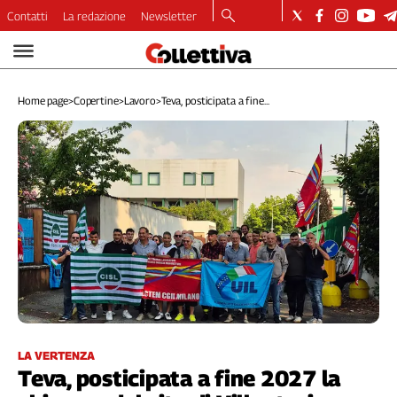
Contatti
La redazione
Newsletter
Video
Podcast
Home page
>
Copertine
>
Lavoro
>
Teva, posticipata a fine...
Dirette
Longform
Copertine
Economia
Lavoro
Ambiente
Diritti
Welfare
Italia
Internazionale
Culture
LA VERTENZA
Teva, posticipata a fine 2027 la
Categorie