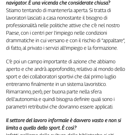
Liguria
navigator. È una vicenda che considerate chiusa?
Lombardia
Stiamo tentando di mantenerla aperta. Si tratta di
Marche
lavoratori lasciati a casa nonostante il bisogno di
professionalità nelle politiche attive che c’è nel nostro
Piemonte
Paese, con i centri per l’impiego nelle condizioni
Puglia
drammatiche in cui versano e con il rischio di “appaltare”,
Sardegna
di fatto, al privato i servizi all’impiego e la formazione.
Sicilia
Toscana
C’è poi un campo importante di azione che abbiamo
Trentino
aperto e che andrà approfondito, relativo al mondo dello
Umbria
sport e dei collaboratori sportivi che dal primo luglio
Valle
entreranno finalmente in un sistema lavoristico.
D'Aosta
Rimarranno, però, per buona parte nella sfera
Veneto
dell’autonomia e quindi bisogna definire quali sono i
parametri retributivi che dovranno essere applicati.
Archivio
Storico
1955-
Il settore del lavoro informale è davvero vasto e non si
2014
limita a quello dello sport. È così?