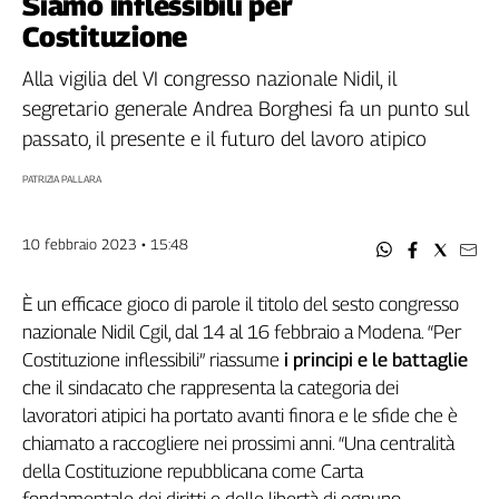
Siamo inflessibili per
Filcams
Costituzione
Filctem
Fillea
Alla vigilia del VI congresso nazionale Nidil, il
Filt
segretario generale Andrea Borghesi fa un punto sul
Fiom
passato, il presente e il futuro del lavoro atipico
Fisac
PATRIZIA PALLARA
Flai
Flc
10 febbraio 2023 • 15:48
Fp
Nidil
È un efficace gioco di parole il titolo del sesto congresso
Slc
nazionale Nidil Cgil, dal 14 al 16 febbraio a Modena. “Per
Spi
Costituzione inflessibili” riassume
i principi e le battaglie
Inca
che il sindacato che rappresenta la categoria dei
Caaf
lavoratori atipici ha portato avanti finora e le sfide che è
Speciali
chiamato a raccogliere nei prossimi anni. “Una centralità
della Costituzione repubblicana come Carta
G8
di