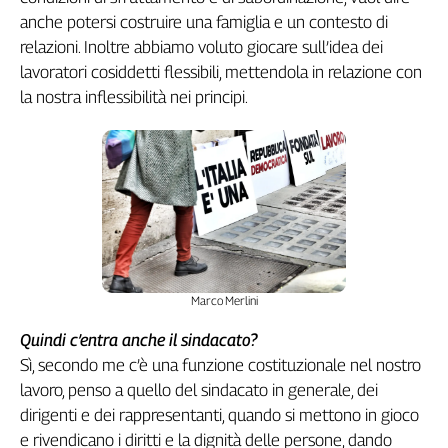
Girasoli
anche potersi costruire una famiglia e un contesto di
Il
relazioni. Inoltre abbiamo voluto giocare sull’idea dei
Sassolino
lavoratori cosiddetti flessibili, mettendola in relazione con
Linea
la nostra inflessibilità nei principi.
Economica
Tech
It
Easy
Inserti
Idea
Diffusa
InFlai
Marco Merlini
Le
Quindi c’entra anche il sindacato?
trasmissioni
Sì, secondo me c’è una funzione costituzionale nel nostro
tv
lavoro, penso a quello del sindacato in generale, dei
Work
dirigenti e dei rappresentanti, quando si mettono in gioco
in
e rivendicano i diritti e la dignità delle persone, dando
Progress