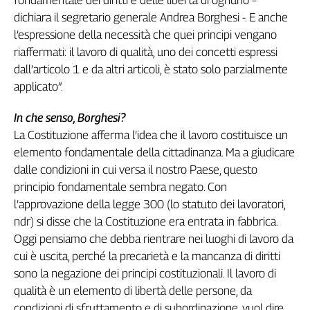
fondamentale dei diritti e delle libertà di ognuno –
Genova,
dichiara il segretario generale Andrea Borghesi -. E anche
il
l’espressione della necessità che quei principi vengano
sangue
riaffermati: il lavoro di qualità, uno dei concetti espressi
della
dall’articolo 1 e da altri articoli, è stato solo parzialmente
ragione
applicato”.
120
anni
In che senso, Borghesi?
Cgil
La Costituzione afferma l’idea che il lavoro costituisce un
Collettiva
elemento fondamentale della cittadinanza. Ma a giudicare
Academy
dalle condizioni in cui versa il nostro Paese, questo
Collettiva
principio fondamentale sembra negato. Con
Play
l’approvazione della legge 300 (lo statuto dei lavoratori,
Rubriche
ndr) si disse che la Costituzione era entrata in fabbrica.
Collettiva
Oggi pensiamo che debba rientrare nei luoghi di lavoro da
Talk
cui è uscita, perché la precarietà e la mancanza di diritti
La
sono la negazione dei principi costituzionali. Il lavoro di
settimana
qualità è un elemento di libertà delle persone, da
Collettiva
condizioni di sfruttamento e di subordinazione, vuol dire