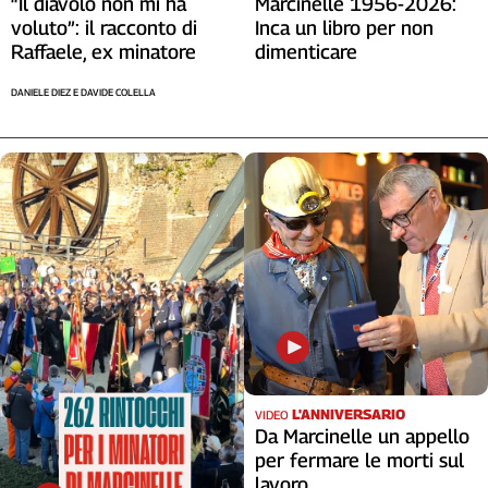
“Il diavolo non mi ha
Marcinelle 1956-2026:
voluto”: il racconto di
Inca un libro per non
Raffaele, ex minatore
dimenticare
DANIELE DIEZ E DAVIDE COLELLA
L'ANNIVERSARIO
VIDEO
Da Marcinelle un appello
per fermare le morti sul
lavoro