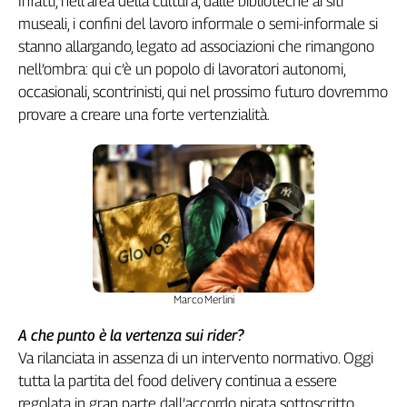
Infatti, nell’area della cultura, dalle biblioteche ai siti
Cerca
museali, i confini del lavoro informale o semi-informale si
stanno allargando, legato ad associazioni che rimangono
nell’ombra: qui c’è un popolo di lavoratori autonomi,
Contatti
occasionali, scontrinisti, qui nel prossimo futuro dovremmo
provare a creare una forte vertenzialità.
La
redazione
Newsletter
Social
Marco Merlini
A che punto è la vertenza sui rider?
Va rilanciata in assenza di un intervento normativo. Oggi
tutta la partita del food delivery continua a essere
regolata in gran parte dall’accordo pirata sottoscritto