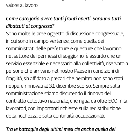
valore al lavoro.
L'Italia
nel
Come categoria avete tanti fronti aperti. Saranno tutti
Lavoro
dibattuti al congresso?
Territori
Sono molte le aree oggetto di discussione congressuale,
in cui sono in campo vertenze, come quella dei
Abruzzo-
somministrati delle prefetture e questure che lavorano
Molise
nel settore dei permessi di soggiorno: è assurdo che un
Alto
Adige
servizio essenziale e necessario alla collettività, riservato a
Basilicata
persone che arrivano nel nostro Paese in condizioni di
Calabria
fragilità, sia affidato a precari che peraltro non sono stati
neppure rinnovati al 31 dicembre scorso. Sempre sulla
Campania
somministrazione stiamo discutendo il rinnovo del
Emilia-
Romagna
contratto collettivo nazionale, che riguarda oltre 500 mila
Friuli
lavoratori, con importanti richieste sulla redistribuzione
Venezia
della ricchezza e sulla continuità occupazionale.
Giulia
Lazio
Tra le battaglie degli ultimi mesi c’è anche quella dei