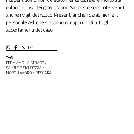
ma per l’uomo non c’è stato niente da fare: è morto sul
Genova,
colpo a causa dei gravi traumi. Sul posto sono intervenuti
il
anche i vigili del fuoco. Presenti anche i carabinieri e il
sangue
personale Asl, che si stanno occupando di tutti gli
della
accertamenti del caso.
ragione
120
anni
Cgil
TAG:
Collettiva
FERMIAMO LA STRAGE
Academy
SALUTE E SICUREZZA
MORTI LAVORO
PESCARA
Collettiva
Play
Rubriche
Collettiva
Talk
La
settimana
Collettiva