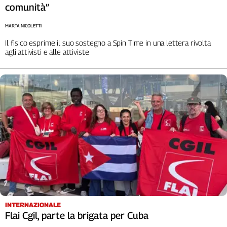
comunità”
L'Italia
nel
MARTA NICOLETTI
Lavoro
Il fisico esprime il suo sostegno a Spin Time in una lettera rivolta
agli attivisti e alle attiviste
Territori
Abruzzo-
Molise
Alto
Adige
Basilicata
Calabria
Campania
Emilia-
Romagna
Friuli
Venezia
Giulia
INTERNAZIONALE
Flai Cgil, parte la brigata per Cuba
Lazio