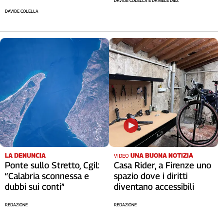
DAVIDE COLELLA E DANIELE DIEZ
Cerca
DAVIDE COLELLA
Contatti
La
redazione
Newsletter
Social
LA DENUNCIA
UNA BUONA NOTIZIA
VIDEO
Ponte sullo Stretto, Cgil:
Casa Rider, a Firenze uno
“Calabria sconnessa e
spazio dove i diritti
dubbi sui conti”
diventano accessibili
REDAZIONE
REDAZIONE