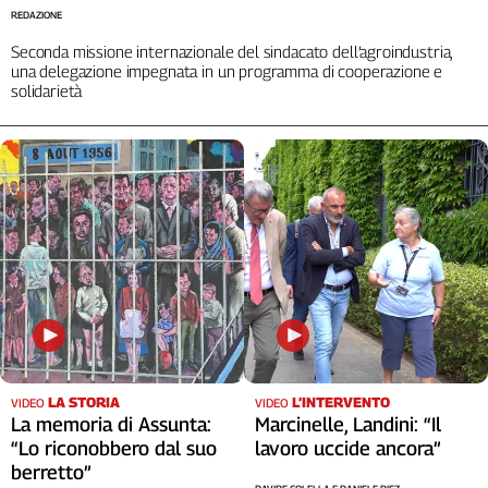
Liguria
REDAZIONE
Lombardia
Seconda missione internazionale del sindacato dell’agroindustria,
Marche
una delegazione impegnata in un programma di cooperazione e
solidarietà
Piemonte
Puglia
Sardegna
Sicilia
Toscana
Trentino
Umbria
Valle
D'Aosta
Veneto
Archivio
LA STORIA
L’INTERVENTO
VIDEO
VIDEO
Storico
La memoria di Assunta:
Marcinelle, Landini: “Il
1955-
2014
“Lo riconobbero dal suo
lavoro uccide ancora”
berretto”