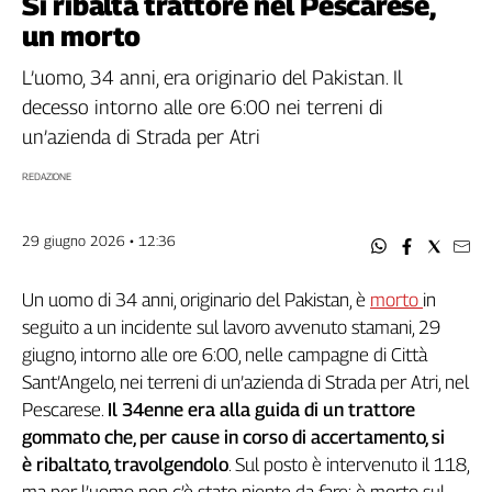
Si ribalta trattore nel Pescarese,
Filcams
un morto
Filctem
Fillea
L’uomo, 34 anni, era originario del Pakistan. Il
Filt
decesso intorno alle ore 6:00 nei terreni di
Fiom
un’azienda di Strada per Atri
Fisac
REDAZIONE
Flai
Flc
29 giugno 2026 • 12:36
Fp
Nidil
Un uomo di 34 anni, originario del Pakistan, è
morto
in
Slc
seguito a un incidente sul lavoro avvenuto stamani, 29
Spi
giugno, intorno alle ore 6:00, nelle campagne di Città
Inca
Sant’Angelo, nei terreni di un’azienda di Strada per Atri, nel
Caaf
Pescarese.
Il 34enne era alla guida di un trattore
Speciali
gommato che, per cause in corso di accertamento, si
è ribaltato, travolgendolo
. Sul posto è intervenuto il 118,
G8
di