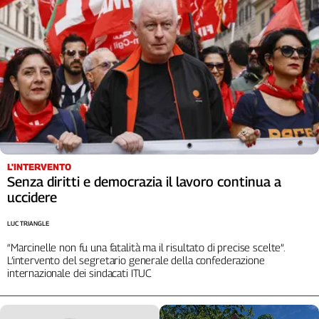
Liguria
Lombardia
Marche
Piemonte
Puglia
Sardegna
Sicilia
Toscana
Trentino
L'INTERVENTO
Umbria
Senza diritti e democrazia il lavoro continua a
Valle
uccidere
D'Aosta
Veneto
LUC TRIANGLE
“Marcinelle non fu una fatalità ma il risultato di precise scelte”.
Archivio
L’intervento del segretario generale della confederazione
Storico
internazionale dei sindacati ITUC
1955-
2014