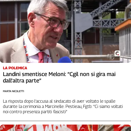
L'Italia
nel
Lavoro
Territori
Abruzzo-
Molise
Alto
Adige
LA POLEMICA
Basilicata
Landini smentisce Meloni: “Cgil non si gira mai
Calabria
dall'altra parte”
Campania
Emilia-
MARTA NICOLETTI
Romagna
La risposta dopo l’accusa al sindacato di aver voltato le spalle
Friuli
durante la cerimonia a Marcinelle. Pestieau, Fgtb: “Ci siamo voltati
Venezia
noi contro presenza partiti fascisti”
Giulia
Lazio