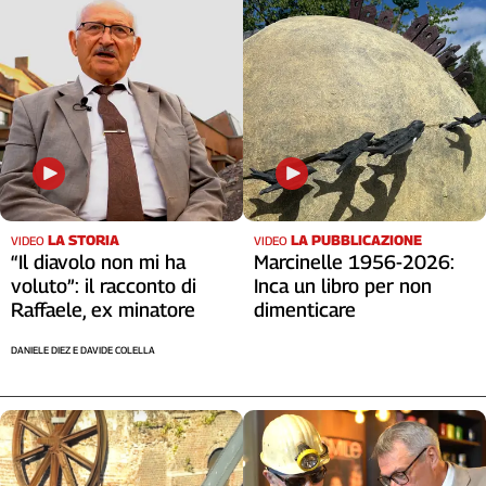
Cerca
Contatti
La
redazione
LA STORIA
LA PUBBLICAZIONE
VIDEO
VIDEO
Newsletter
“Il diavolo non mi ha
Marcinelle 1956-2026:
voluto”: il racconto di
Inca un libro per non
Raffaele, ex minatore
dimenticare
Social
DANIELE DIEZ E DAVIDE COLELLA