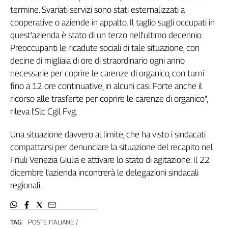
termine. Svariati servizi sono stati esternalizzati a
Genova,
il
cooperative o aziende in appalto. Il taglio sugli occupati in
sangue
quest'azienda è stato di un terzo nell'ultimo decennio.
della
Preoccupanti le ricadute sociali di tale situazione, con
ragione
decine di migliaia di ore di straordinario ogni anno
120
necessarie per coprire le carenze di organico, con turni
anni
fino a 12 ore continuative, in alcuni casi. Forte anche il
Cgil
ricorso alle trasferte per coprire le carenze di organico",
Collettiva
rileva l'Slc Cgil Fvg.
Academy
Una situazione davvero al limite, che ha visto i sindacati
Collettiva
Play
compattarsi per denunciare la situazione del recapito nel
Rubriche
Friuli Venezia Giulia e attivare lo stato di agitazione. Il 22
Collettiva
dicembre l'azienda incontrerà le delegazioni sindacali
Talk
regionali.
La
settimana
Collettiva
TAG:
POSTE ITALIANE