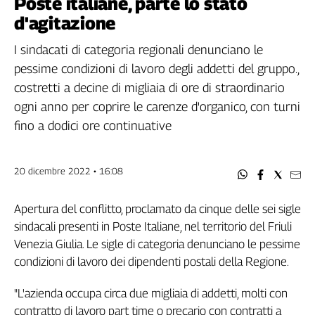
Poste italiane, parte lo stato
Filcams
d'agitazione
Filctem
Fillea
I sindacati di categoria regionali denunciano le
Filt
pessime condizioni di lavoro degli addetti del gruppo.,
Fiom
costretti a decine di migliaia di ore di straordinario
Fisac
ogni anno per coprire le carenze d'organico, con turni
Flai
fino a dodici ore continuative
Flc
Fp
20 dicembre 2022 • 16:08
Nidil
Slc
Apertura del conflitto, proclamato da cinque delle sei sigle
Spi
sindacali presenti in Poste Italiane, nel territorio del Friuli
Inca
Venezia Giulia. Le sigle di categoria denunciano le pessime
Caaf
condizioni di lavoro dei dipendenti postali della Regione.
Speciali
"L'azienda occupa circa due migliaia di addetti, molti con
G8
contratto di lavoro part time o precario con contratti a
di