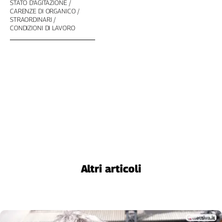
Girasoli
STATO D'AGITAZIONE
CARENZE DI ORGANICO
Il
STRAORDINARI
Sassolino
CONDIZIONI DI LAVORO
Linea
Economica
Tech
It
Easy
Inserti
Idea
Diffusa
InFlai
Le
Altri articoli
trasmissioni
tv
Work
in
Progress