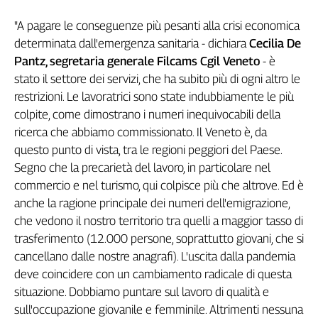
Cerca
"A pagare le conseguenze più pesanti alla crisi economica
determinata dall'emergenza sanitaria - dichiara
Cecilia De
Pantz, segretaria generale Filcams Cgil Veneto
- è
Contatti
stato il settore dei servizi, che ha subito più di ogni altro le
restrizioni. Le lavoratrici sono state indubbiamente le più
La
colpite, come dimostrano i numeri inequivocabili della
redazione
ricerca che abbiamo commissionato. Il Veneto è, da
questo punto di vista, tra le regioni peggiori del Paese.
Newsletter
Segno che la precarietà del lavoro, in particolare nel
commercio e nel turismo, qui colpisce più che altrove. Ed è
Social
anche la ragione principale dei numeri dell'emigrazione,
che vedono il nostro territorio tra quelli a maggior tasso di
trasferimento (12.000 persone, soprattutto giovani, che si
cancellano dalle nostre anagrafi). L'uscita dalla pandemia
deve coincidere con un cambiamento radicale di questa
situazione. Dobbiamo puntare sul lavoro di qualità e
sull'occupazione giovanile e femminile. Altrimenti nessuna