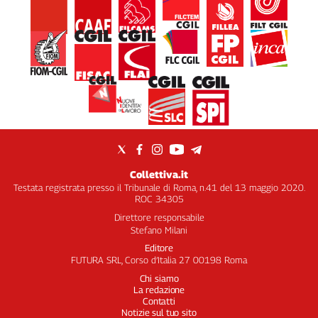
Collettiva.it
Testata registrata presso il Tribunale di Roma, n.41 del 13 maggio 2020.
ROC 34305
Direttore responsabile
Stefano Milani
Editore
FUTURA SRL, Corso d’Italia 27 00198 Roma
Chi siamo
La redazione
Contatti
Notizie sul tuo sito