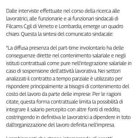
Girasoli
Il
Dalle interviste effettuate nel corso della ricerca alle
Sassolino
lavoratrici, alle funzionarie e ai funzionari sindacali di
Linea
Filcams Cgil di Veneto e Lombardia, emerge un quadro
Economica
chiaro. Questa la sintesi del comunicato sindacale:
Tech
It
"La diffusa presenza del part-time involontario ha delle
Easy
conseguenze dirette nel contenimento salariale e negli
istituti contrattuali come pure nell’integrazione salariale in
Inserti
caso di sospensione dell’attività lavorativa. Nei settori
Idea
analizzati il contratto a tempo parziale è utilizzato per
Diffusa
rispondere principalmente ai bisogni di contenimento del
InFlai
costo del lavoro da parte delle imprese. Per le ragioni
citate, questa forma contrattuale limita la possibilità di
Le
trasmissioni
integrare il salario percepito con altre fonti di reddito,
tv
costringendo in definitiva le lavoratrici a dipendere in toto
Work
dall’organizzazione del lavoro definita nell’impresa.
in
Progress