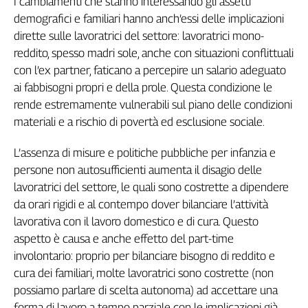
I cambiamenti che stanno interessando gli assetti
L'Italia
demografici e familiari hanno anch’essi delle implicazioni
nel
dirette sulle lavoratrici del settore: lavoratrici mono-
Lavoro
reddito, spesso madri sole, anche con situazioni conflittuali
con l’ex partner, faticano a percepire un salario adeguato
Territori
ai fabbisogni propri e della prole. Questa condizione le
Abruzzo-
rende estremamente vulnerabili sul piano delle condizioni
Molise
materiali e a rischio di povertà ed esclusione sociale.
Alto
Adige
L’assenza di misure e politiche pubbliche per infanzia e
Basilicata
persone non autosufficienti aumenta il disagio delle
Calabria
lavoratrici del settore, le quali sono costrette a dipendere
Campania
da orari rigidi e al contempo dover bilanciare l’attività
Emilia-
lavorativa con il lavoro domestico e di cura. Questo
Romagna
aspetto è causa e anche effetto del part-time
Friuli
involontario: proprio per bilanciare bisogno di reddito e
Venezia
cura dei familiari, molte lavoratrici sono costrette (non
Giulia
possiamo parlare di scelta autonoma) ad accettare una
Lazio
forma di lavoro a tempo parziale con le implicazioni già