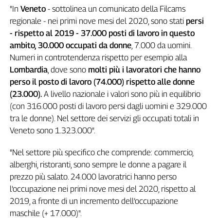
"In
Veneto
- sottolinea un comunicato della Filcams
Genova,
regionale - nei primi nove mesi del 2020, sono stati
persi
il
sangue
- rispetto al 2019 - 37.000 posti di lavoro in questo
della
ambito,
30.000 occupati da donne
, 7.000 da uomini.
ragione
Numeri in controtendenza rispetto per esempio alla
120
Lombardia
, dove sono
molti più i lavoratori che hanno
anni
perso il posto di lavoro (74.000) rispetto alle donne
Cgil
(23.000).
A livello nazionale i valori sono più in equilibrio
Collettiva
(con 316.000 posti di lavoro persi dagli uomini e 329.000
Academy
tra le donne). Nel settore dei servizi gli occupati totali in
Collettiva
Veneto sono 1.323.000".
Play
Rubriche
"Nel settore più specifico che comprende: commercio,
alberghi, ristoranti, sono sempre le donne a pagare il
Collettiva
Talk
prezzo più salato. 24.000 lavoratrici hanno perso
La
l’occupazione nei primi nove mesi del 2020, rispetto al
settimana
2019, a fronte di un incremento dell’occupazione
Collettiva
maschile (+ 17.000)".