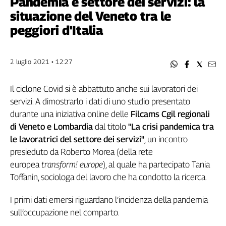
Pandemia e settore dei servizi: la
Filcams
situazione del Veneto tra le
Filctem
peggiori d'Italia
Fillea
Filt
Fiom
2 luglio 2021 • 12:27
Fisac
Flai
Il ciclone Covid si è abbattuto anche sui lavoratori dei
Flc
servizi. A dimostrarlo i dati di uno studio presentato
Fp
durante una iniziativa online delle
Filcams Cgil regionali
Nidil
di Veneto e Lombardia
dal titolo
"La crisi pandemica tra
Slc
le lavoratrici del settore dei servizi"
, un incontro
Spi
presieduto da Roberto Morea (della rete
Inca
europea
transform! europe
), al quale ha partecipato Tania
Toffanin, sociologa del lavoro che ha condotto la ricerca.
Caaf
Speciali
I primi dati emersi riguardano l’incidenza della pandemia
sull’occupazione nel comparto.
G8
di