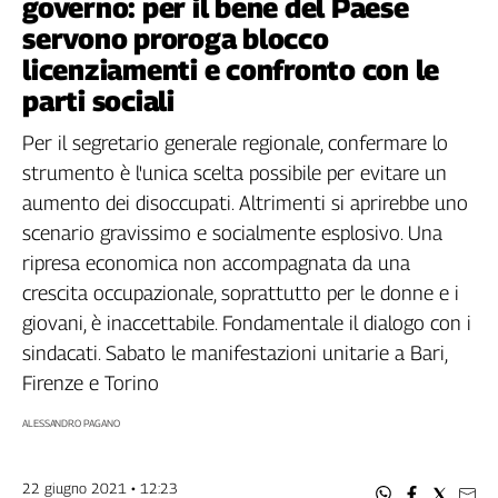
governo: per il bene del Paese
Filcams
servono proroga blocco
Filctem
licenziamenti e confronto con le
Fillea
parti sociali
Filt
Fiom
Per il segretario generale regionale, confermare lo
Fisac
strumento è l'unica scelta possibile per evitare un
Flai
aumento dei disoccupati. Altrimenti si aprirebbe uno
Flc
scenario gravissimo e socialmente esplosivo. Una
Fp
ripresa economica non accompagnata da una
Nidil
crescita occupazionale, soprattutto per le donne e i
Slc
giovani, è inaccettabile. Fondamentale il dialogo con i
Spi
sindacati. Sabato le manifestazioni unitarie a Bari,
Inca
Firenze e Torino
Caaf
ALESSANDRO PAGANO
Speciali
G8
22 giugno 2021 • 12:23
di