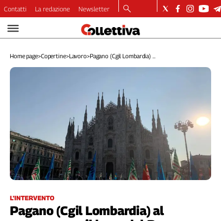
Contatti
La redazione
Newsletter
Video
Podcast
Home page
>
Copertine
>
Lavoro
>
Pagano (Cgil Lombardia) ...
Dirette
Longform
Copertine
Economia
Lavoro
Ambiente
Diritti
Welfare
Italia
Internazionale
Culture
L'INTERVENTO
Pagano (Cgil Lombardia) al
Categorie