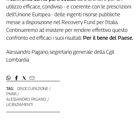
Liguria
utilizzo efficace, condiviso - e coerente con le prescrizioni
Lombardia
dell’Unione Europea - delle ingenti risorse pubbliche
Marche
messe a disposizione nel Recovery Fund per l'Italia.
Piemonte
Continueremo ad insistere per rendere effettivo questo
Puglia
confronto ed efficaci i suoi risultati.
Per il bene del Paese.
Sardegna
Sicilia
Alessandro Pagano, segretario generale della Cgil
Toscana
Lombardia
Trentino
Umbria
Valle
TAG:
DISOCCUPAZIONE
D'Aosta
PNRR
Veneto
ALESSANDRO PAGANO
LICENZIAMENTI
Archivio
Storico
1955-
2014