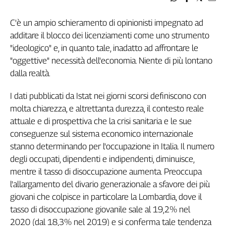
Genova,
il
C'è un ampio schieramento di opinionisti impegnato ad
sangue
additare il blocco dei licenziamenti come uno strumento
della
"ideologico" e, in quanto tale, inadatto ad affrontare le
ragione
"oggettive" necessità dell'economia. Niente di più lontano
120
dalla realtà.
anni
Cgil
I dati pubblicati da Istat nei giorni scorsi definiscono con
Collettiva
molta chiarezza, e altrettanta durezza, il contesto reale
Academy
attuale e di prospettiva che la crisi sanitaria e le sue
Collettiva
conseguenze sul sistema economico internazionale
Play
stanno determinando per l'occupazione in Italia. Il numero
Rubriche
degli occupati, dipendenti e indipendenti, diminuisce,
Collettiva
mentre il tasso di disoccupazione aumenta. Preoccupa
Talk
l'allargamento del divario generazionale a sfavore dei più
La
giovani che colpisce in particolare la Lombardia, dove il
settimana
tasso di disoccupazione giovanile sale al 19,2% nel
Collettiva
2020 (dal 18,3% nel 2019) e si conferma tale tendenza