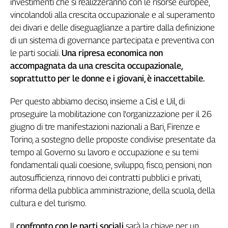
investimenti che si realizzeranno con le risorse europee,
L'Italia
vincolandoli alla crescita occupazionale e al superamento
nel
dei divari e delle diseguaglianze a partire dalla definizione
Lavoro
di un sistema di governance partecipata e preventiva con
le parti sociali.
Una ripresa economica non
Territori
accompagnata da una crescita occupazionale,
Abruzzo-
soprattutto per le donne e i giovani, è inaccettabile.
Molise
Alto
Per questo abbiamo deciso, insieme a Cisl e Uil, di
Adige
proseguire la mobilitazione con l'organizzazione per il 26
Basilicata
giugno di tre manifestazioni nazionali a Bari, Firenze e
Calabria
Torino, a sostegno delle proposte condivise presentate da
Campania
tempo al Governo su lavoro e occupazione e su temi
Emilia-
fondamentali quali coesione, sviluppo, fisco, pensioni, non
Romagna
autosufficienza, rinnovo dei contratti pubblici e privati,
Friuli
riforma della pubblica amministrazione, della scuola, della
Venezia
cultura e del turismo.
Giulia
Lazio
Il
confronto con le parti sociali
sarà la chiave per un