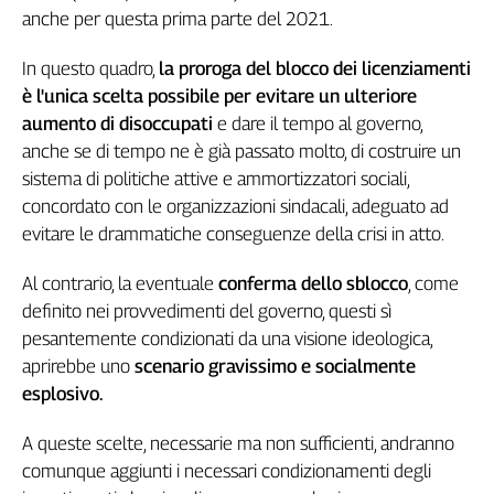
Girasoli
anche per questa prima parte del 2021.
Il
Sassolino
In questo quadro,
la proroga del blocco dei licenziamenti
Linea
è l'unica scelta possibile per evitare un ulteriore
Economica
aumento di disoccupati
e dare il tempo al governo,
Tech
anche se di tempo ne è già passato molto, di costruire un
It
sistema di politiche attive e ammortizzatori sociali,
Easy
concordato con le organizzazioni sindacali, adeguato ad
Inserti
evitare le drammatiche conseguenze della crisi in atto.
Idea
Al contrario, la eventuale
conferma dello sblocco
, come
Diffusa
definito nei provvedimenti del governo, questi sì
InFlai
pesantemente condizionati da una visione ideologica,
aprirebbe uno
scenario gravissimo e socialmente
Le
trasmissioni
esplosivo.
tv
A queste scelte, necessarie ma non sufficienti, andranno
Work
in
comunque aggiunti i necessari condizionamenti degli
Progress