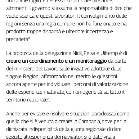
fino a fine luglio. È necessario cambiare direzione,
Girasoli
altrimenti il governo si assuma la responsabilità di dire che
Il
vuole scaricare questi lavoratori. Il coinvolgimento delle
Sassolino
regioni senza una regia comune non ha funzionato e ha
Linea
Economica
prodotto troppe disparità e ulteriore incertezza e
Tech
precarietà”.
It
Easy
La proposta della delegazione Nidil, Felsa e Uiltemp è di
creare un coordinamento e un monitoraggio
da parte
Inserti
del ministero del Lavoro sulle iniziative adottate dalle
Idea
singole Regioni, affrontando nel merito le questioni
Diffusa
ancora aperte per individuare i percorsi di valorizzazione
InFlai
delle esperienze maturate, con omogeneità, su tutto il
territorio nazionale”.
Le
trasmissioni
Anche per evitare e risolvere situazioni paradossali come
tv
quella che si è venuta a creare in Campania, dove per la
Work
dichiarata indisponibilità della giunta regionale di dare
in
seguito all’esperienza dei navigator, si è dato vita a
Progress