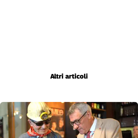
Liguria
Lombardia
Marche
Piemonte
Puglia
Sardegna
Sicilia
Toscana
Trentino
Umbria
Altri articoli
Valle
D'Aosta
Veneto
Archivio
Storico
1955-
2014