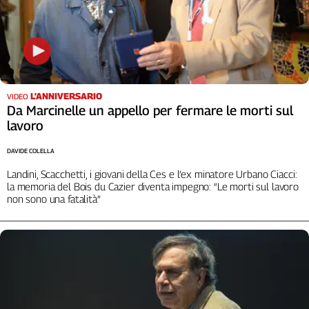
Cerca
Contatti
L'ANNIVERSARIO
VIDEO
La
Da Marcinelle un appello per fermare le morti sul
redazione
lavoro
DAVIDE COLELLA
Newsletter
Landini, Scacchetti, i giovani della Ces e l’ex minatore Urbano Ciacci:
la memoria del Bois du Cazier diventa impegno: “Le morti sul lavoro
Social
non sono una fatalità”