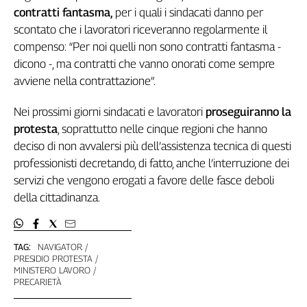
contratti fantasma,
per i quali i sindacati danno per
L'Italia
scontato che i lavoratori riceveranno regolarmente il
nel
Lavoro
compenso: “Per noi quelli non sono contratti fantasma -
dicono -, ma contratti che vanno onorati come sempre
Territori
avviene nella contrattazione”.
Abruzzo-
Molise
Nei prossimi giorni sindacati e lavoratori
proseguiranno la
protesta
, soprattutto nelle cinque regioni che hanno
Alto
Adige
deciso di non avvalersi più dell’assistenza tecnica di questi
Basilicata
professionisti decretando, di fatto, anche l’interruzione dei
Calabria
servizi che vengono erogati a favore delle fasce deboli
Campania
della cittadinanza.
Emilia-
Romagna
Friuli
TAG:
NAVIGATOR
PRESIDIO PROTESTA
Venezia
MINISTERO LAVORO
Giulia
PRECARIETÀ
Lazio