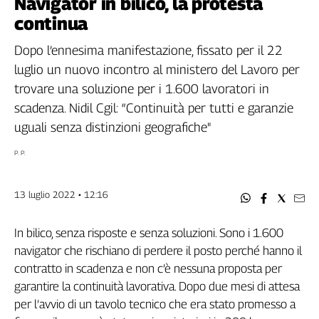
Navigator in bilico, la protesta
Filcams
continua
Filctem
Fillea
Dopo l’ennesima manifestazione, fissato per il 22
Filt
luglio un nuovo incontro al ministero del Lavoro per
Fiom
trovare una soluzione per i 1.600 lavoratori in
Fisac
scadenza. Nidil Cgil: “Continuità per tutti e garanzie
Flai
uguali senza distinzioni geografiche"
Flc
P. P.
Fp
Nidil
Slc
13 luglio 2022 • 12:16
Spi
Inca
In bilico, senza risposte e senza soluzioni. Sono i 1.600
Caaf
navigator che rischiano di perdere il posto perché hanno il
contratto in scadenza e non c’è nessuna proposta per
Speciali
garantire la continuità lavorativa. Dopo due mesi di attesa
per l’avvio di un tavolo tecnico che era stato promesso a
G8
di