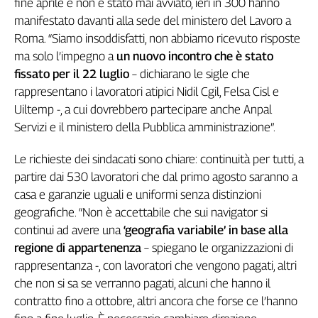
fine aprile e non è stato mai avviato, ieri in 300 hanno
Genova,
manifestato davanti alla sede del ministero del Lavoro a
il
Roma. “Siamo insoddisfatti, non abbiamo ricevuto risposte
sangue
ma solo l’impegno a
un nuovo incontro che è stato
della
fissato per il 22 luglio
– dichiarano le sigle che
ragione
rappresentano i lavoratori atipici Nidil Cgil, Felsa Cisl e
120
anni
Uiltemp -, a cui dovrebbero partecipare anche Anpal
Cgil
Servizi e il ministero della Pubblica amministrazione”.
Collettiva
Academy
Le richieste dei sindacati sono chiare: continuità per tutti, a
partire dai 530 lavoratori che dal primo agosto saranno a
Collettiva
casa e garanzie uguali e uniformi senza distinzioni
Play
geografiche. “Non è accettabile che sui navigator si
Rubriche
continui ad avere una
‘geografia variabile’ in base alla
Collettiva
regione di appartenenza
– spiegano le organizzazioni di
Talk
rappresentanza -, con lavoratori che vengono pagati, altri
La
che non si sa se verranno pagati, alcuni che hanno il
settimana
contratto fino a ottobre, altri ancora che forse ce l’hanno
Collettiva